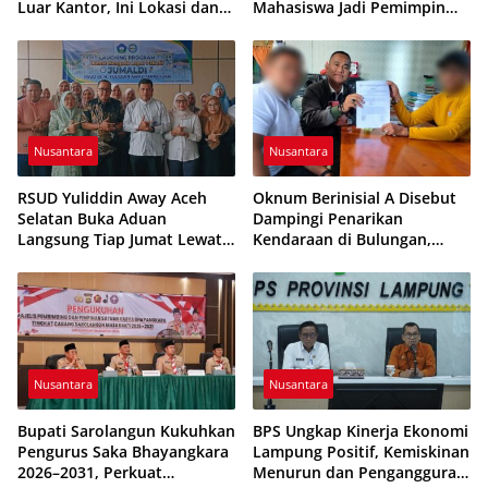
Luar Kantor, Ini Lokasi dan
Mahasiswa Jadi Pemimpin
Jadwalnya
Adaptif dan Berintegritas
Nusantara
Nusantara
RSUD Yuliddin Away Aceh
Oknum Berinisial A Disebut
Selatan Buka Aduan
Dampingi Penarikan
Langsung Tiap Jumat Lewat
Kendaraan di Bulungan,
Program JUMALDI
Dikabarkan Telah Diproses
Nusantara
Nusantara
Bupati Sarolangun Kukuhkan
BPS Ungkap Kinerja Ekonomi
Pengurus Saka Bhayangkara
Lampung Positif, Kemiskinan
2026–2031, Perkuat
Menurun dan Pengangguran