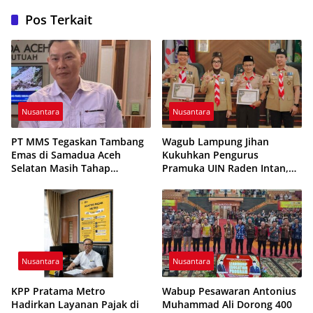
Pos Terkait
Nusantara
Nusantara
PT MMS Tegaskan Tambang
Wagub Lampung Jihan
Emas di Samadua Aceh
Kukuhkan Pengurus
Selatan Masih Tahap
Pramuka UIN Raden Intan,
Eksplorasi
Tekankan Penguatan
Karakter Generasi Muda
Nusantara
Nusantara
KPP Pratama Metro
Wabup Pesawaran Antonius
Hadirkan Layanan Pajak di
Muhammad Ali Dorong 400