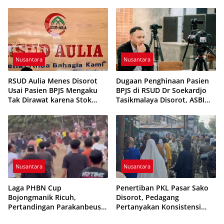
Pembinaan Karakter
Terkendali
Generasi Muda
Nusantara
Nusantara
RSUD Aulia Menes Disorot
Dugaan Penghinaan Pasien
Usai Pasien BPJS Mengaku
BPJS di RSUD Dr Soekardjo
Tak Dirawat karena Stok
Tasikmalaya Disorot, ASBI
Obat Habis
Foundation Desak Evaluasi
Etika Pelayanan
Nusantara
Nusantara
Laga PHBN Cup
Penertiban PKL Pasar Sako
Bojongmanik Ricuh,
Disorot, Pedagang
Pertandingan Parakanbeusi
Pertanyakan Konsistensi
vs Feroci FC Sempat
Pengawasan dan Dugaan