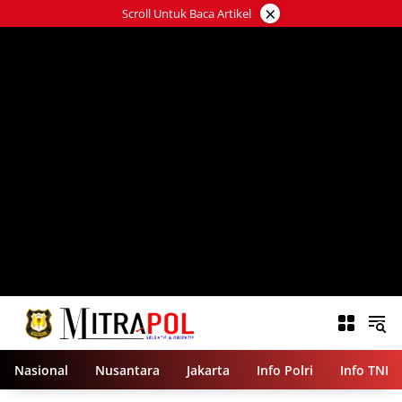
Langsung
×
Scroll Untuk Baca Artikel
ke
konten
Nasional
Nusantara
Jakarta
Info Polri
Info TNI