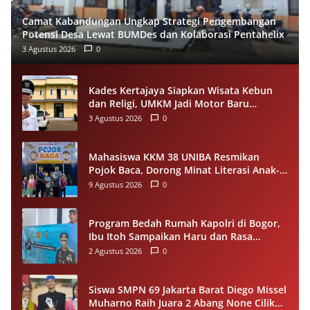
Camat Kabandungan Ungkap Strategi Pengembangan
Potensi Desa Lewat BUMDes dan Kolaborasi Pentahelix
3 Agustus 2026
0
Kades Kertajaya Siapkan Wisata Kebun
dan Religi, UMKM Jadi Motor Baru
Ekonomi Desa
3 Agustus 2026
0
Mahasiswa KKM 38 UNIBA Resmikan
Pojok Baca, Dorong Minat Literasi Anak-
anak Warga Desa Mekarbaru
9 Agustus 2026
0
Program Bedah Rumah Kapolri di Bogor,
Ibu Itoh Sampaikan Haru dan Rasa
Syukur
2 Agustus 2026
0
Siswa SMPN 69 Jakarta Barat Diego Missel
Muharno Raih Juara 2 Abang None Cilik