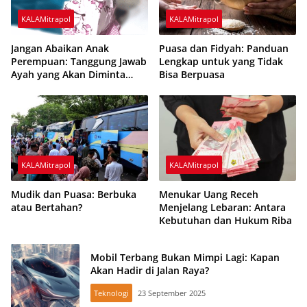
KALAMitrapol
KALAMitrapol
Jangan Abaikan Anak
Puasa dan Fidyah: Panduan
Perempuan: Tanggung Jawab
Lengkap untuk yang Tidak
Ayah yang Akan Diminta
Bisa Berpuasa
Pertanggungjawaban di
Akhirat
KALAMitrapol
KALAMitrapol
Mudik dan Puasa: Berbuka
Menukar Uang Receh
atau Bertahan?
Menjelang Lebaran: Antara
Kebutuhan dan Hukum Riba
Mobil Terbang Bukan Mimpi Lagi: Kapan
Akan Hadir di Jalan Raya?
Teknologi
23 September 2025