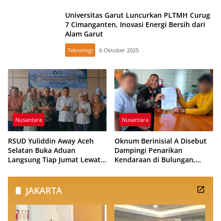
Universitas Garut Luncurkan PLTMH Curug
7 Cimanganten, Inovasi Energi Bersih dari
Alam Garut
Teknologi
6 Oktober 2025
Nusantara
Nusantara
RSUD Yuliddin Away Aceh
Oknum Berinisial A Disebut
Selatan Buka Aduan
Dampingi Penarikan
Langsung Tiap Jumat Lewat
Kendaraan di Bulungan,
Program JUMALDI
Dikabarkan Telah Diproses
JAKARTA