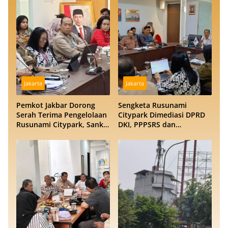
Jakarta
Jakarta
Pemkot Jakbar Dorong
Sengketa Rusunami
Serah Terima Pengelolaan
Citypark Dimediasi DPRD
Rusunami Citypark, Sanksi
DKI, PPPSRS dan
Jadi Opsi Jika Sengketa
Pengembang Buka
Berlarut
Peluang Damai