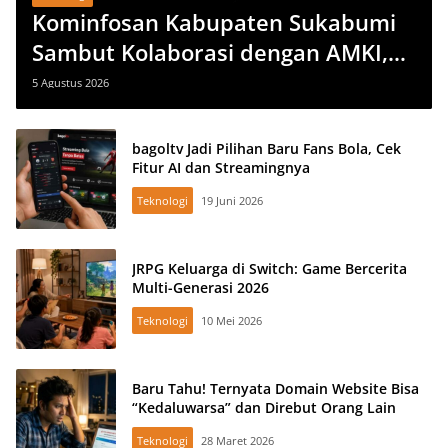
Kominfosan Kabupaten Sukabumi
Sambut Kolaborasi dengan AMKI,
Literasi Digital Jadi Agenda
5 Agustus 2026
Bersama
bagoltv Jadi Pilihan Baru Fans Bola, Cek
Fitur AI dan Streamingnya
Teknologi
19 Juni 2026
JRPG Keluarga di Switch: Game Bercerita
Multi-Generasi 2026
Teknologi
10 Mei 2026
Baru Tahu! Ternyata Domain Website Bisa
“Kedaluwarsa” dan Direbut Orang Lain
Teknologi
28 Maret 2026