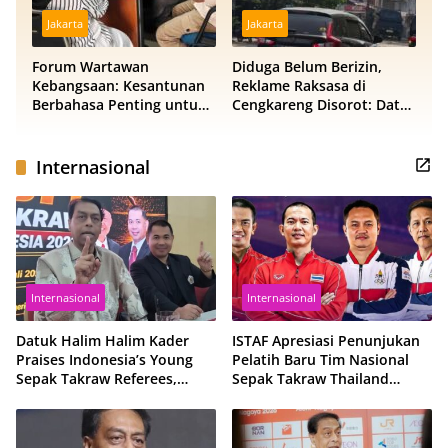
Jakarta
Jakarta
Forum Wartawan
Diduga Belum Berizin,
Kebangsaan: Kesantunan
Reklame Raksasa di
Berbahasa Penting untuk
Cengkareng Disorot: Data
Menjaga Persatuan
DPMPTSP dan Satpol PP
Bangsa
Berbeda
Internasional
Internasional
Internasional
Datuk Halim Halim Kader
ISTAF Apresiasi Penunjukan
Praises Indonesia’s Young
Pelatih Baru Tim Nasional
Sepak Takraw Referees,
Sepak Takraw Thailand
Ready for International
Jelang Kejuaraan Dunia
Assignments
King’s Cup 2026