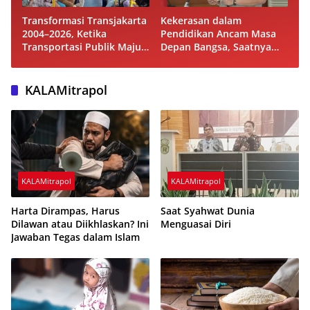
Transformasi Transjakarta
Kekerasan dalam
2004–2026, Ketika
Pendidikan Ancam Masa
Transportasi Publik Maju
Depan Bangsa, Saatnya
tetapi Beban Subsidi APBD
Mem-bangun Sekolah
Terus Membesar
Humanis dan Berkarakter
KALAMitrapol
KALAMitrapol
KALAMitrapol
Harta Dirampas, Harus
Saat Syahwat Dunia
Dilawan atau Diikhlaskan? Ini
Menguasai Diri
Jawaban Tegas dalam Islam