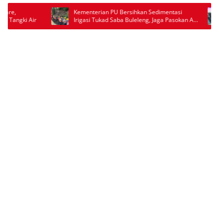
n Sedimentasi
Dua Siswi MTs Al Hikmah Cipeucang
ng, Jaga Pasokan Air
Mengaku Diberhentikan Usai Video Beredar,
Orang Tua Minta Penjelasan Sekolah