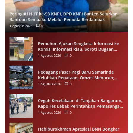
Peringati HUT ke-53 KNPI, DPD KNPI Banten Salurkan
Bantuan Sembako Melalui Pemuda Berdampak
1 Agustus 2026
0
Pemohon Ajukan Sengketa Informasi ke
Komisi Informasi Riau, Soroti Dugaan
Tidak Ditanggapinya Permohonan ke
1 Agustus 2026
0
PPID Pelalawan
Pedagang Pasar Pagi Baru Samarinda
Keluhkan Penataan, Omzet Menurun;
Minta Pemkot Evaluasi Distribusi Ruko
1 Agustus 2026
0
dan Akses Pengunjung
Cegah Kecelakaan di Tanjakan Bangarum,
Kapolres Lebak Perintahkan Pemasangan
Rambu Lalu Lintas
1 Agustus 2026
0
Habiburokhman Apresiasi BNN Bongkar