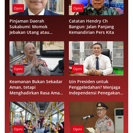
Opini
Opini
Pinjaman Daerah
Catatan Hendry Ch
Sukabumi: Momok
Bangun: Jalan Panjang
Jebakan Utang atau
Kemandirian Pers Kita
Investasi Peradaban?
Opini
Opini
Keamanan Bukan Sekadar
Izin Presiden untuk
Aman, tetapi
Penggeledahan? Menjaga
Menghadirkan Rasa Aman
Independensi Penegakan
bagi Masyarakat
Hukum di Negara Hukum
Opini
Opini