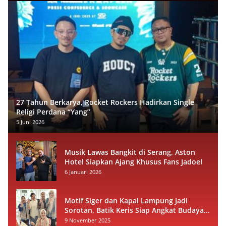
27 Tahun Berkarya, Rocket Rockers Hadirkan Single
Religi Perdana “Yang”
5 Juni 2026
Musik Lawas Bangkit di Serang, Aston
Hotel Siapkan Ajang Khusus Fans Jadoel
6 Januari 2026
Motif Siger dan Kapal Lampung Jadi
Sorotan, Batik Keris Siap Angkat Budaya
Lokal ke Panggung Nasional
9 November 2025