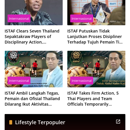
Internasional
Internasional
ISTAF Clears Seven Thailand
ISTAF Putuskan Tidak
Sepaktakraw Players of
Lanjutkan Proses Disipliner
Disciplinary Action,
Terhadap Tujuh Pemain Tim
Reaffirms Confidence in
Nasional Sepak Takraw
Thailand’s Future in the
Thailand
Sport
Internasional
Internasional
ISTAF Ambil Langkah Tegas,
ISTAF Takes Firm Action, 5
Pemain dan Ofisial Thailand
Thai Players and Team
Dilarang Ikut Aktivitas
Officials Temporarily
Sepaktakraw Sementara
Suspended from All
Sepaktakraw Activities
Lifestyle Terpopuler