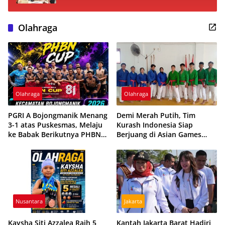
Olahraga
Olahraga
Olahraga
PGRI A Bojongmanik Menang
Demi Merah Putih, Tim
3-1 atas Puskesmas, Melaju
Kurash Indonesia Siap
ke Babak Berikutnya PHBN
Berjuang di Asian Games
Cup 2026
2026 Meski Dihantui
Ketidakpastian
Nusantara
Jakarta
Kaysha Siti Azzalea Raih 5
Kantah Jakarta Barat Hadiri