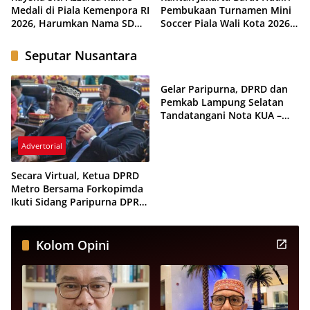
Medali di Piala Kemenpora RI
Pembukaan Turnamen Mini
2026, Harumkan Nama SD
Soccer Piala Wali Kota 2026,
Pusri Palembang dan Sumsel
Perkuat Sportivitas dan
Kebersamaan Pemuda
Seputar Nusantara
Advertorial
Gelar Paripurna, DPRD dan
Pemkab Lampung Selatan
Tandatangani Nota KUA –
PPAS Tahun Anggaran 2026
Advertorial
Secara Virtual, Ketua DPRD
Metro Bersama Forkopimda
Ikuti Sidang Paripurna DPR
dan MPR RI
Kolom Opini