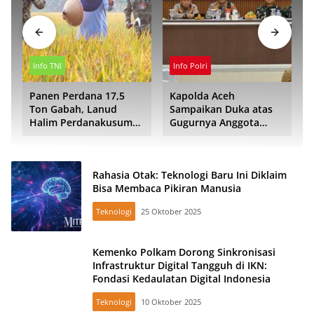
Info TNI
Info Polri
Panen Perdana 17,5
Kapolda Aceh
a
Ton Gabah, Lanud
Sampaikan Duka atas
Halim Perdanakusuma
Gugurnya Anggota
Dukung Ketahanan
POM TNI Saat Bantu
Pangan Nasional
Kejar Terduga Bandar
Narkoba
Rahasia Otak: Teknologi Baru Ini Diklaim
Bisa Membaca Pikiran Manusia
Teknologi
25 Oktober 2025
Kemenko Polkam Dorong Sinkronisasi
Infrastruktur Digital Tangguh di IKN:
Fondasi Kedaulatan Digital Indonesia
Teknologi
10 Oktober 2025