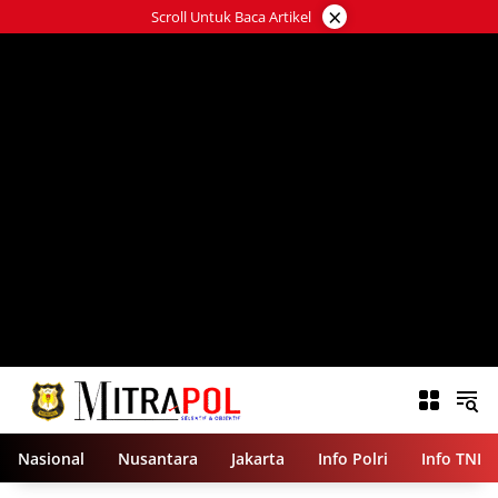
Langsung
×
Scroll Untuk Baca Artikel
ke
konten
Nasional
Nusantara
Jakarta
Info Polri
Info TNI