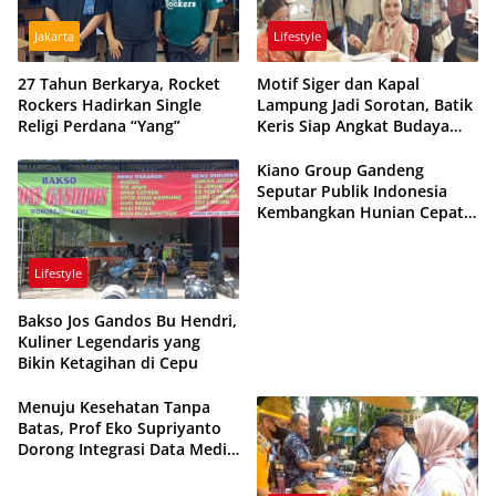
Jakarta
Lifestyle
27 Tahun Berkarya, Rocket
Motif Siger dan Kapal
Rockers Hadirkan Single
Lampung Jadi Sorotan, Batik
Religi Perdana “Yang”
Keris Siap Angkat Budaya
Lokal ke Panggung Nasional
Kiano Group Gandeng
Seputar Publik Indonesia
Kembangkan Hunian Cepat
Akad Siang Dapat Kunci
Lifestyle
Bakso Jos Gandos Bu Hendri,
Kuliner Legendaris yang
Bikin Ketagihan di Cepu
Menuju Kesehatan Tanpa
Batas, Prof Eko Supriyanto
Dorong Integrasi Data Medis
Asia Tenggara