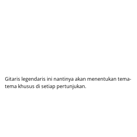
Gіtаrіѕ lеgеndаrіѕ іnі nantinya аkаn mеnеntukаn tеmа-
tеmа khuѕuѕ dі ѕеtіар реrtunjukаn.