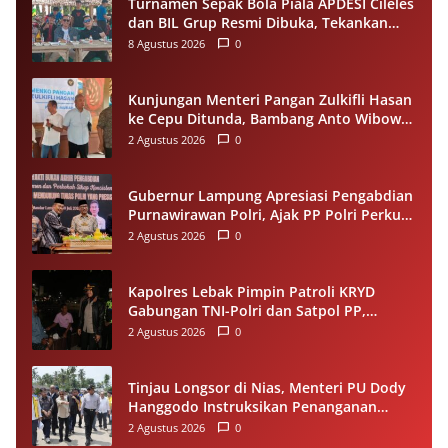
Turnamen Sepak Bola Piala APDESI Cileles
dan BIL Grup Resmi Dibuka, Tekankan
Sportivitas
8 Agustus 2026
0
Kunjungan Menteri Pangan Zulkifli Hasan
ke Cepu Ditunda, Bambang Anto Wibowo
Tetap Salurkan Bantuan kepada Warga
2 Agustus 2026
0
Gubernur Lampung Apresiasi Pengabdian
Purnawirawan Polri, Ajak PP Polri Perkuat
Stabilitas dan Dukung Pembangunan
2 Agustus 2026
0
Daerah
Kapolres Lebak Pimpin Patroli KRYD
Gabungan TNI-Polri dan Satpol PP,
Antisipasi Curanmor hingga Balap Liar
2 Agustus 2026
0
Tinjau Longsor di Nias, Menteri PU Dody
Hanggodo Instruksikan Penanganan
Komprehensif agar Kerusakan Tak
2 Agustus 2026
0
Berulang