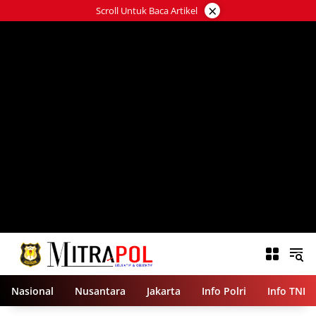
Langsung
×
Scroll Untuk Baca Artikel
ke
konten
Nasional
Nusantara
Jakarta
Info Polri
Info TNI