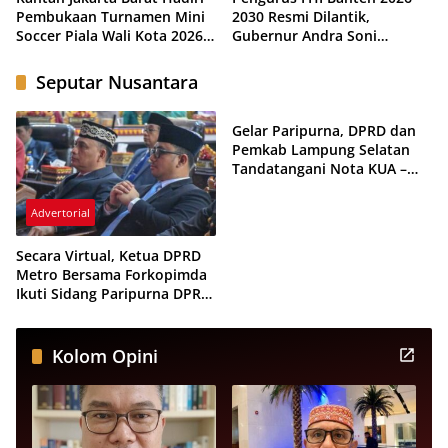
Pembukaan Turnamen Mini
2030 Resmi Dilantik,
Soccer Piala Wali Kota 2026,
Gubernur Andra Soni
Perkuat Sportivitas dan
Targetkan Prestasi PON 2028
Kebersamaan Pemuda
Seputar Nusantara
Advertorial
Gelar Paripurna, DPRD dan
Pemkab Lampung Selatan
Tandatangani Nota KUA –
PPAS Tahun Anggaran 2026
Advertorial
Secara Virtual, Ketua DPRD
Metro Bersama Forkopimda
Ikuti Sidang Paripurna DPR
dan MPR RI
Kolom Opini