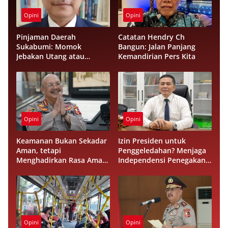
Opini
Opini
Pinjaman Daerah
Catatan Hendry Ch
Sukabumi: Momok
Bangun: Jalan Panjang
Jebakan Utang atau
Kemandirian Pers Kita
Investasi Peradaban?
Opini
Opini
Keamanan Bukan Sekadar
Izin Presiden untuk
Aman, tetapi
Penggeledahan? Menjaga
Menghadirkan Rasa Aman
Independensi Penegakan
bagi Masyarakat
Hukum di Negara Hukum
Opini
Opini