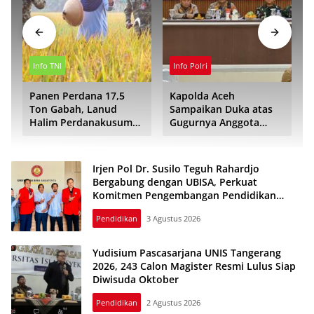
Info TNI
Info Polri
Panen Perdana 17,5
Kapolda Aceh
a
Ton Gabah, Lanud
Sampaikan Duka atas
Halim Perdanakusuma
Gugurnya Anggota
Dukung Ketahanan
POM TNI Saat Bantu
Pangan Nasional
Kejar Terduga Bandar
Narkoba
Irjen Pol Dr. Susilo Teguh Rahardjo
Bergabung dengan UBISA, Perkuat
Komitmen Pengembangan Pendidikan
Tinggi
Pendidikan
3 Agustus 2026
Yudisium Pascasarjana UNIS Tangerang
2026, 243 Calon Magister Resmi Lulus Siap
Diwisuda Oktober
Pendidikan
2 Agustus 2026