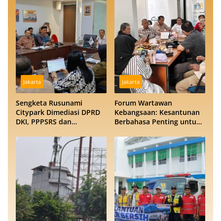
Jakarta
Jakarta
Sengketa Rusunami
Forum Wartawan
Citypark Dimediasi DPRD
Kebangsaan: Kesantunan
DKI, PPPSRS dan
Berbahasa Penting untuk
Pengembang Buka
Menjaga Persatuan
Peluang Damai
Bangsa