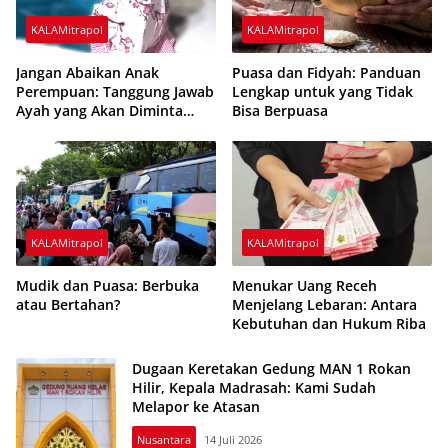
KALAMitrapol
KALAMitrapol
Jangan Abaikan Anak
Puasa dan Fidyah: Panduan
Perempuan: Tanggung Jawab
Lengkap untuk yang Tidak
Ayah yang Akan Diminta
Bisa Berpuasa
Pertanggungjawaban di
Akhirat
KALAMitrapol
KALAMitrapol
Mudik dan Puasa: Berbuka
Menukar Uang Receh
atau Bertahan?
Menjelang Lebaran: Antara
Kebutuhan dan Hukum Riba
Dugaan Keretakan Gedung MAN 1 Rokan
Hilir, Kepala Madrasah: Kami Sudah
Melapor ke Atasan
Nusantara
14 Juli 2026