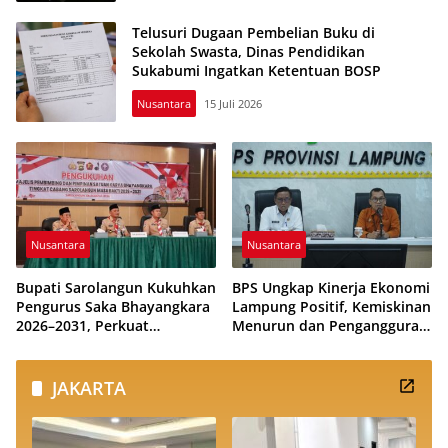
Telusuri Dugaan Pembelian Buku di
Sekolah Swasta, Dinas Pendidikan
Sukabumi Ingatkan Ketentuan BOSP
Nusantara
15 Juli 2026
Nusantara
Nusantara
Bupati Sarolangun Kukuhkan
BPS Ungkap Kinerja Ekonomi
Pengurus Saka Bhayangkara
Lampung Positif, Kemiskinan
2026–2031, Perkuat
Menurun dan Pengangguran
Pembinaan Karakter
Terkendali
Generasi Muda
JAKARTA