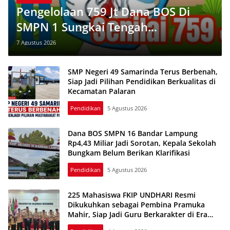
Pengelolaan 759 Jt Dana BOS Di
SMPN 1 Sungkai Tengah
Dipertanyakan
7 Agustus 2026
SMP Negeri 49 Samarinda Terus Berbenah,
Siap Jadi Pilihan Pendidikan Berkualitas di
Kecamatan Palaran
Pendidikan
5 Agustus 2026
Dana BOS SMPN 16 Bandar Lampung
Rp4,43 Miliar Jadi Sorotan, Kepala Sekolah
Bungkam Belum Berikan Klarifikasi
Pendidikan
5 Agustus 2026
225 Mahasiswa FKIP UNDHARI Resmi
Dikukuhkan sebagai Pembina Pramuka
Mahir, Siap Jadi Guru Berkarakter di Era
Society 5.0