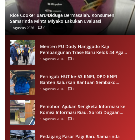
Rice Cooker Baru Diduga Bermasalah, Konsumen
Samarinda Minta Miyako Lakukan Evaluasi
1 Agustus 2026
0
Menteri PU Dody Hanggodo Kaji
Pembangunan Trase Baru Kelok 44 Agam
Usai Longsor, Utamakan Keselamatan
1 Agustus 2026
0
Pengguna Jalan
Peringati HUT ke-53 KNPI, DPD KNPI
Banten Salurkan Bantuan Sembako
Melalui Pemuda Berdampak
1 Agustus 2026
0
Pemohon Ajukan Sengketa Informasi ke
Komisi Informasi Riau, Soroti Dugaan
Tidak Ditanggapinya Permohonan ke
1 Agustus 2026
0
PPID Pelalawan
Pedagang Pasar Pagi Baru Samarinda