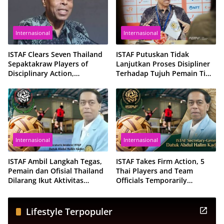
Internasional
Internasional
ISTAF Clears Seven Thailand
ISTAF Putuskan Tidak
Sepaktakraw Players of
Lanjutkan Proses Disipliner
Disciplinary Action,
Terhadap Tujuh Pemain Tim
Reaffirms Confidence in
Nasional Sepak Takraw
Thailand’s Future in the
Thailand
Sport
Internasional
Internasional
ISTAF Ambil Langkah Tegas,
ISTAF Takes Firm Action, 5
Pemain dan Ofisial Thailand
Thai Players and Team
Dilarang Ikut Aktivitas
Officials Temporarily
Sepaktakraw Sementara
Suspended from All
Sepaktakraw Activities
Lifestyle Terpopuler