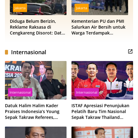
Jakarta
Jakarta
Diduga Belum Berizin,
Kementerian PU dan PMI
Reklame Raksasa di
Salurkan Air Bersih untuk
Cengkareng Disorot: Data
Warga Terdampak
DPMPTSP dan Satpol PP
Kekeringan di Kubu Raya,
Berbeda
Tiga Hidran Umum
Disiagakan
Internasional
Internasional
Internasional
Datuk Halim Halim Kader
ISTAF Apresiasi Penunjukan
Praises Indonesia’s Young
Pelatih Baru Tim Nasional
Sepak Takraw Referees,
Sepak Takraw Thailand
Ready for International
Jelang Kejuaraan Dunia
Assignments
King’s Cup 2026