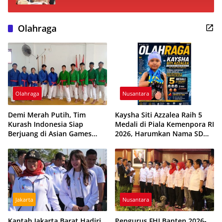
Olahraga
Olahraga
Nusantara
Demi Merah Putih, Tim
Kaysha Siti Azzalea Raih 5
Kurash Indonesia Siap
Medali di Piala Kemenpora RI
Berjuang di Asian Games
2026, Harumkan Nama SD
2026 Meski Dihantui
Pusri Palembang dan Sumsel
Ketidakpastian
Jakarta
Nusantara
Kantah Jakarta Barat Hadiri
Pengurus FHI Banten 2026-