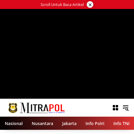
Langsung
×
Scroll Untuk Baca Artikel
ke
konten
Nasional
Nusantara
Jakarta
Info Polri
Info TNI