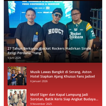
27 Tahun Berkarya, Rocket Rockers Hadirkan Single
Religi Perdana “Yang”
5 Juni 2026
Musik Lawas Bangkit di Serang, Aston
Hotel Siapkan Ajang Khusus Fans Jadoel
6 Januari 2026
Motif Siger dan Kapal Lampung Jadi
Sorotan, Batik Keris Siap Angkat Budaya
Lokal ke Panggung Nasional
9 November 2025