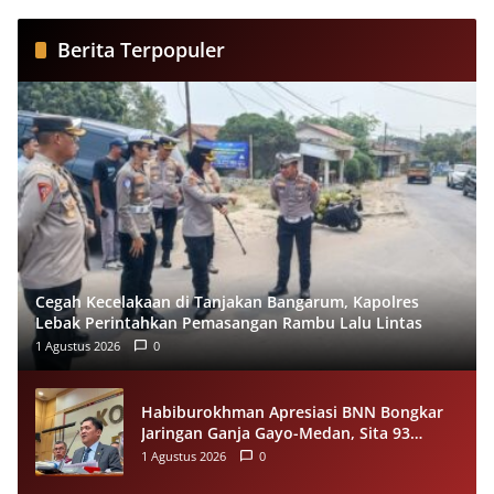
Berita Terpopuler
Cegah Kecelakaan di Tanjakan Bangarum, Kapolres
Lebak Perintahkan Pemasangan Rambu Lalu Lintas
1 Agustus 2026
0
Habiburokhman Apresiasi BNN Bongkar
Jaringan Ganja Gayo-Medan, Sita 93
Kilogram di Sumut
1 Agustus 2026
0