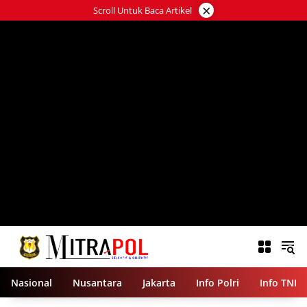
Langsung
×
Scroll Untuk Baca Artikel
ke
konten
Nasional
Nusantara
Jakarta
Info Polri
Info TNI