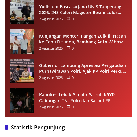
Yudisium Pascasarjana UNIS Tangerang
2026, 243 Calon Magister Resmi Lulus
Siap Diwisuda Oktober
2 Agustus 2026
0
Kunjungan Menteri Pangan Zulkifli Hasan
ke Cepu Ditunda, Bambang Anto Wibowo
Tetap Salurkan Bantuan kepada Warga
2 Agustus 2026
0
Gubernur Lampung Apresiasi Pengabdian
Purnawirawan Polri, Ajak PP Polri Perkuat
Stabilitas dan Dukung Pembangunan
2 Agustus 2026
0
Daerah
Kapolres Lebak Pimpin Patroli KRYD
Gabungan TNI-Polri dan Satpol PP,
Antisipasi Curanmor hingga Balap Liar
2 Agustus 2026
0
Statistik Pengunjung