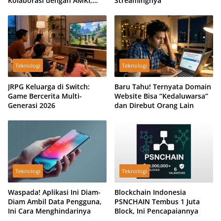
Kolaborasi dengan AMKI,
Streamingnya
Literasi Digital Jadi Agenda
Bersama
Teknologi
Teknologi
JRPG Keluarga di Switch:
Baru Tahu! Ternyata Domain
Game Bercerita Multi-
Website Bisa “Kedaluwarsa”
Generasi 2026
dan Direbut Orang Lain
Teknologi
Teknologi
Waspada! Aplikasi Ini Diam-
Blockchain Indonesia
Diam Ambil Data Pengguna,
PSNCHAIN Tembus 1 Juta
Ini Cara Menghindarinya
Block, Ini Pencapaiannya