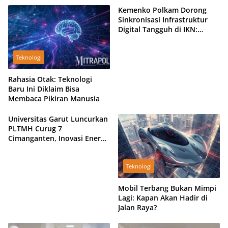
Kemenko Polkam Dorong
Sinkronisasi Infrastruktur
Digital Tangguh di IKN:
Fondasi Kedaulatan Digital
Indonesia
Teknologi
Rahasia Otak: Teknologi
Baru Ini Diklaim Bisa
Membaca Pikiran Manusia
Universitas Garut Luncurkan
PLTMH Curug 7
Cimanganten, Inovasi Energi
Bersih dari Alam Garut
Teknologi
Mobil Terbang Bukan Mimpi
Lagi: Kapan Akan Hadir di
Jalan Raya?