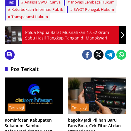
Tag:
Analisis SWOT Canva
Inovasi Lembaga Hukum
Keterbukaan Informasi Publik
SWOT Penegak Hukum
Transparansi Hukum
Polda Papua Barat Musnahkan 17,52 Gram
Sabu Hasil Tangkap Tangan di Manokwari
Pos Terkait
Teknologi
Teknologi
Kominfosan Kabupaten
bagoltv Jadi Pilihan Baru
Sukabumi Sambut
Fans Bola, Cek Fitur AI dan