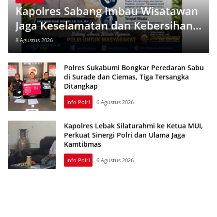
Kapolres Sabang Imbau Wisatawan
Jaga Keselamatan dan Kebersihan,
Nomor 110 Siaga 24 Jam
8 Agustus 2026
Polres Sukabumi Bongkar Peredaran Sabu
di Surade dan Ciemas, Tiga Tersangka
Ditangkap
Info Polri
6 Agustus 2026
Kapolres Lebak Silaturahmi ke Ketua MUI,
Perkuat Sinergi Polri dan Ulama Jaga
Kamtibmas
Info Polri
6 Agustus 2026