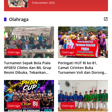
Lokal ke Panggung Nasional
9 November 2025
Olahraga
Olahraga
Olahraga
Turnamen Sepak Bola Piala
Peringati HUT RI ke-81,
APDESI Cileles dan BIL Grup
Camat Cirinten Buka
Resmi Dibuka, Tekankan
Turnamen Voli dan Dorong
Sportivitas
Pencarian Bibit Atlet
Olahraga
Olahraga