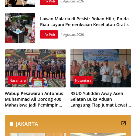
Info Polri
6 Agustus 2026
Lawan Malaria di Pesisir Rokan Hilir, Polda
Riau Layani Pemeriksaan Kesehatan Gratis
Info Polri
4 Agustus 2026
Nusantara
Nusantara
Wabup Pesawaran Antonius
RSUD Yuliddin Away Aceh
Muhammad Ali Dorong 400
Selatan Buka Aduan
Mahasiswa Jadi Pemimpin
Langsung Tiap Jumat Lewat
Adaptif dan Berintegritas
Program JUMALDI
JAKARTA