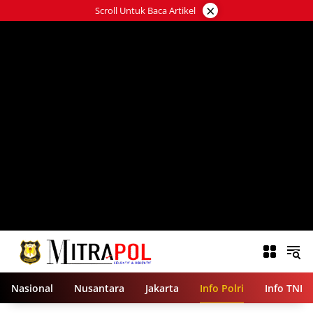
Langsung
×
Scroll Untuk Baca Artikel
ke
konten
Nasional
Nusantara
Jakarta
Info Polri
Info TNI