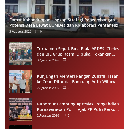
Camat Kabandungan Ungkap Strategi Pengembangan
Potensi Desa Lewat BUMDes dan Kolaborasi Pentahelix
3 Agustus 2026
0
Turnamen Sepak Bola Piala APDESI Cileles
dan BIL Grup Resmi Dibuka, Tekankan
Sportivitas
8 Agustus 2026
0
Kunjungan Menteri Pangan Zulkifli Hasan
ke Cepu Ditunda, Bambang Anto Wibowo
Tetap Salurkan Bantuan kepada Warga
2 Agustus 2026
0
Gubernur Lampung Apresiasi Pengabdian
Purnawirawan Polri, Ajak PP Polri Perkuat
Stabilitas dan Dukung Pembangunan
2 Agustus 2026
0
Daerah