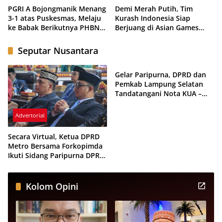
PGRI A Bojongmanik Menang
Demi Merah Putih, Tim
3-1 atas Puskesmas, Melaju
Kurash Indonesia Siap
ke Babak Berikutnya PHBN
Berjuang di Asian Games
Cup 2026
2026 Meski Dihantui
Ketidakpastian
Seputar Nusantara
Advertorial
Gelar Paripurna, DPRD dan
Pemkab Lampung Selatan
Tandatangani Nota KUA –
PPAS Tahun Anggaran 2026
Advertorial
Secara Virtual, Ketua DPRD
Metro Bersama Forkopimda
Ikuti Sidang Paripurna DPR
dan MPR RI
Kolom Opini