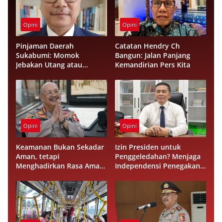
Opini
Opini
Pinjaman Daerah
Catatan Hendry Ch
Sukabumi: Momok
Bangun: Jalan Panjang
Jebakan Utang atau
Kemandirian Pers Kita
Investasi Peradaban?
Opini
Opini
Keamanan Bukan Sekadar
Izin Presiden untuk
Aman, tetapi
Penggeledahan? Menjaga
Menghadirkan Rasa Aman
Independensi Penegakan
bagi Masyarakat
Hukum di Negara Hukum