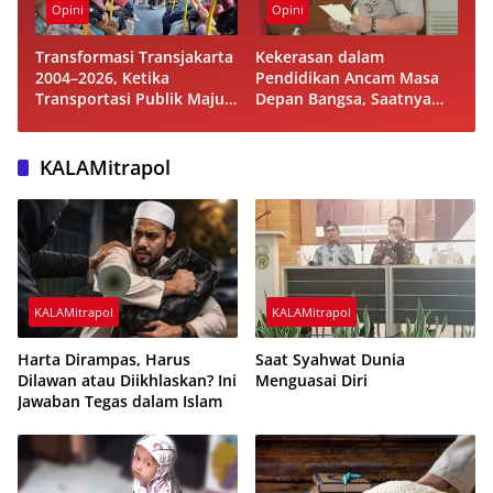
Opini
Opini
Transformasi Transjakarta
Kekerasan dalam
2004–2026, Ketika
Pendidikan Ancam Masa
Transportasi Publik Maju
Depan Bangsa, Saatnya
tetapi Beban Subsidi APBD
Mem-bangun Sekolah
Terus Membesar
Humanis dan Berkarakter
KALAMitrapol
KALAMitrapol
KALAMitrapol
Harta Dirampas, Harus
Saat Syahwat Dunia
Dilawan atau Diikhlaskan? Ini
Menguasai Diri
Jawaban Tegas dalam Islam