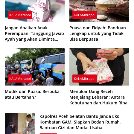
KALAMitrapol
KALAMitrapol
Jangan Abaikan Anak
Puasa dan Fidyah: Panduan
Perempuan: Tanggung Jawab
Lengkap untuk yang Tidak
Ayah yang Akan Diminta
Bisa Berpuasa
Pertanggungjawaban di
Akhirat
KALAMitrapol
KALAMitrapol
Mudik dan Puasa: Berbuka
Menukar Uang Receh
atau Bertahan?
Menjelang Lebaran: Antara
Kebutuhan dan Hukum Riba
Kapolres Aceh Selatan Bantu Janda Eks
Kombatan GAM, Siapkan Bedah Rumah,
Bantuan Gizi dan Modal Usaha