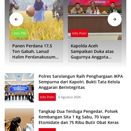
Info TNI
Info Polri
Panen Perdana 17,5
Kapolda Aceh
a
Ton Gabah, Lanud
Sampaikan Duka atas
Halim Perdanakusuma
Gugurnya Anggota
Dukung Ketahanan
POM TNI Saat Bantu
Pangan Nasional
Kejar Terduga Bandar
Narkoba
Polres Sarolangun Raih Penghargaan IKPA
Sempurna dari Kapolri, Bukti Tata Kelola
Anggaran Berintegritas
Info Polri
6 Agustus 2026
Tangkap Dua Terduga Pengedar, Polsek
Kembangan Sita 1 Kg Sabu, 70 Vape
Etomidate dan 75 Ribu Butir Obat Keras