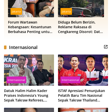
Jakarta
Jakarta
Forum Wartawan
Diduga Belum Berizin,
Kebangsaan: Kesantunan
Reklame Raksasa di
Berbahasa Penting untuk
Cengkareng Disorot: Data
Menjaga Persatuan
DPMPTSP dan Satpol PP
Bangsa
Berbeda
Internasional
Internasional
Internasional
Datuk Halim Halim Kader
ISTAF Apresiasi Penunjukan
Praises Indonesia’s Young
Pelatih Baru Tim Nasional
Sepak Takraw Referees,
Sepak Takraw Thailand
Ready for International
Jelang Kejuaraan Dunia
Assignments
King’s Cup 2026