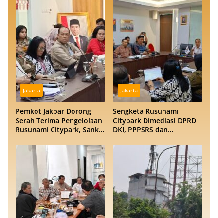
Jakarta
Jakarta
Pemkot Jakbar Dorong
Sengketa Rusunami
Serah Terima Pengelolaan
Citypark Dimediasi DPRD
Rusunami Citypark, Sanksi
DKI, PPPSRS dan
Jadi Opsi Jika Sengketa
Pengembang Buka
Berlarut
Peluang Damai