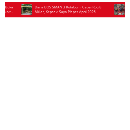
pai Rp6,8
Wabup Pesawaran Antonius Muhammad Ali
il 2026
Dorong 400 Mahasiswa Jadi Pemimpin
Adaptif dan Berintegritas