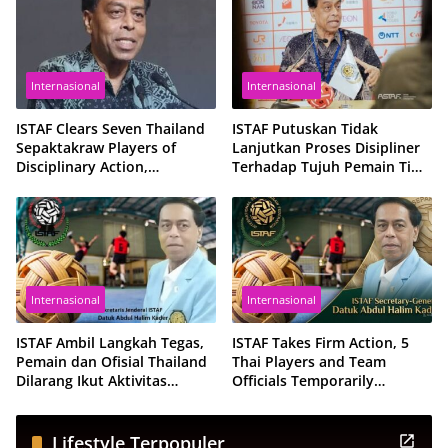
Internasional
Internasional
ISTAF Clears Seven Thailand
ISTAF Putuskan Tidak
Sepaktakraw Players of
Lanjutkan Proses Disipliner
Disciplinary Action,
Terhadap Tujuh Pemain Tim
Reaffirms Confidence in
Nasional Sepak Takraw
Thailand’s Future in the
Thailand
Sport
Internasional
Internasional
ISTAF Ambil Langkah Tegas,
ISTAF Takes Firm Action, 5
Pemain dan Ofisial Thailand
Thai Players and Team
Dilarang Ikut Aktivitas
Officials Temporarily
Sepaktakraw Sementara
Suspended from All
Sepaktakraw Activities
Lifestyle Terpopuler