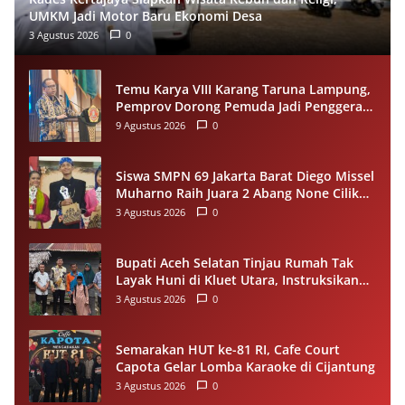
UMKM Jadi Motor Baru Ekonomi Desa
3 Agustus 2026
0
Temu Karya VIII Karang Taruna Lampung,
Pemprov Dorong Pemuda Jadi Penggerak
Ekonomi Desa
9 Agustus 2026
0
Siswa SMPN 69 Jakarta Barat Diego Missel
Muharno Raih Juara 2 Abang None Cilik
dan Remaja Kencur 2026
3 Agustus 2026
0
Bupati Aceh Selatan Tinjau Rumah Tak
Layak Huni di Kluet Utara, Instruksikan
Masuk Program Bantuan Rumah 2027
3 Agustus 2026
0
Semarakan HUT ke-81 RI, Cafe Court
Capota Gelar Lomba Karaoke di Cijantung
3 Agustus 2026
0