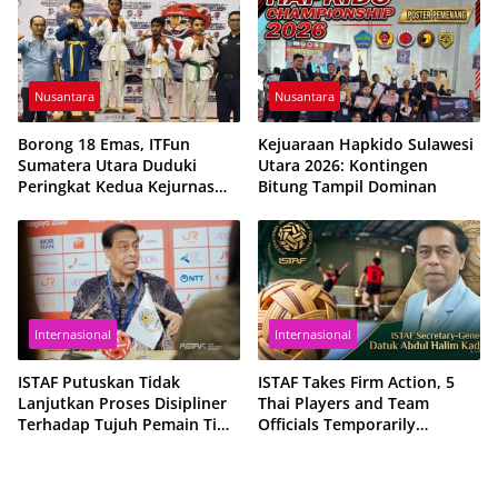
Nusantara
Nusantara
Borong 18 Emas, ITFun
Kejuaraan Hapkido Sulawesi
Sumatera Utara Duduki
Utara 2026: Kontingen
Peringkat Kedua Kejurnas
Bitung Tampil Dominan
2026
Internasional
Internasional
ISTAF Putuskan Tidak
ISTAF Takes Firm Action, 5
Lanjutkan Proses Disipliner
Thai Players and Team
Terhadap Tujuh Pemain Tim
Officials Temporarily
Nasional Sepak Takraw
Suspended from All
Thailand
Sepaktakraw Activities