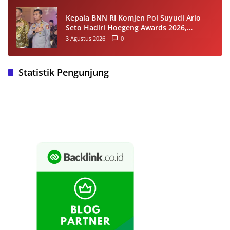
Kepala BNN RI Komjen Pol Suyudi Ario
Seto Hadiri Hoegeng Awards 2026,
Tegaskan Komitmen Perkuat Sinergi
3 Agustus 2026
0
dengan Polri
Statistik Pengunjung