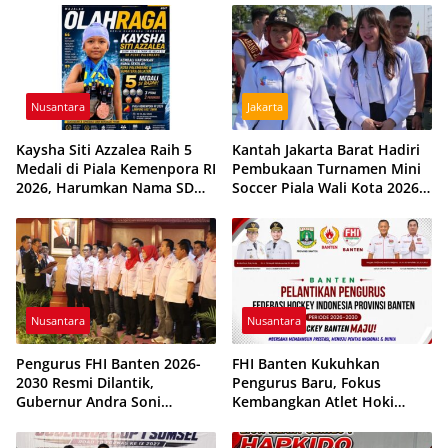
Ketidakpastian
Nusantara
Jakarta
Kaysha Siti Azzalea Raih 5
Kantah Jakarta Barat Hadiri
Medali di Piala Kemenpora RI
Pembukaan Turnamen Mini
2026, Harumkan Nama SD
Soccer Piala Wali Kota 2026,
Pusri Palembang dan Sumsel
Perkuat Sportivitas dan
Kebersamaan Pemuda
Nusantara
Nusantara
Pengurus FHI Banten 2026-
FHI Banten Kukuhkan
2030 Resmi Dilantik,
Pengurus Baru, Fokus
Gubernur Andra Soni
Kembangkan Atlet Hoki
Targetkan Prestasi PON 2028
Berpres-tasi