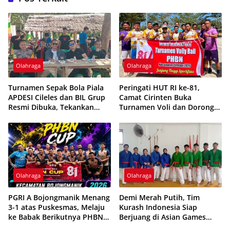
Olahraga
Olahraga
Turnamen Sepak Bola Piala
Peringati HUT RI ke-81,
APDESI Cileles dan BIL Grup
Camat Cirinten Buka
Resmi Dibuka, Tekankan
Turnamen Voli dan Dorong
Sportivitas
Pencarian Bibit Atlet
Olahraga
Olahraga
PGRI A Bojongmanik Menang
Demi Merah Putih, Tim
3-1 atas Puskesmas, Melaju
Kurash Indonesia Siap
ke Babak Berikutnya PHBN
Berjuang di Asian Games
Cup 2026
2026 Meski Dihantui