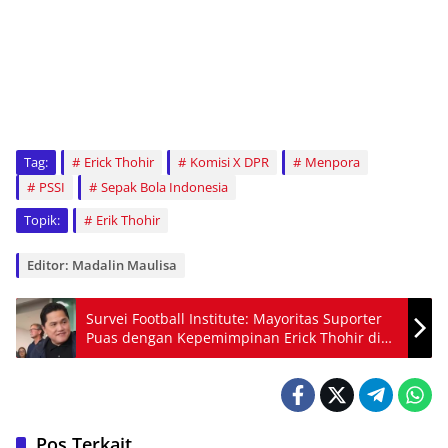
Tag:
Erick Thohir
Komisi X DPR
Menpora
PSSI
Sepak Bola Indonesia
Topik:
Erik Thohir
Editor: Madalin Maulisa
Survei Football Institute: Mayoritas Suporter
Puas dengan Kepemimpinan Erick Thohir di
PSSI
Pos Terkait