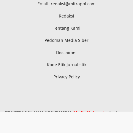
Email:
redaksi@mitrapol.com
Redaksi
Tentang Kami
Pedoman Media Siber
Disclaimer
Kode Etik Jurnalistik
Privacy Policy
PT MITRAPOL JAYA MULTIMEDIA
Media Network
: Aceh,
Sumatra Utara, Sumatra Selatan, Kepri, Riau, Bangka
Belitung, Metro Lampung, Lampung Tengah, Lampung
Timur, Serang, Pandeglang, Lebak, Kota Tangerang,