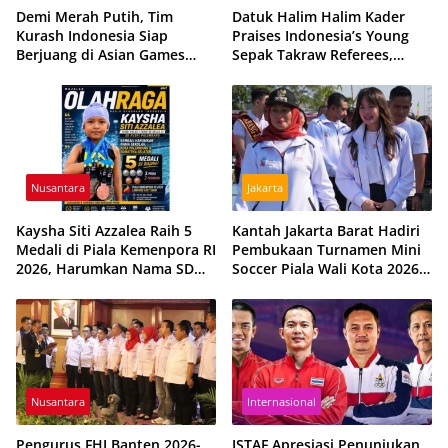
Demi Merah Putih, Tim
Datuk Halim Halim Kader
Kurash Indonesia Siap
Praises Indonesia’s Young
Berjuang di Asian Games
Sepak Takraw Referees,
2026 Meski Dihantui
Ready for International
Ketidakpastian
Assignments
Nusantara
Jakarta
Kaysha Siti Azzalea Raih 5
Kantah Jakarta Barat Hadiri
Medali di Piala Kemenpora RI
Pembukaan Turnamen Mini
2026, Harumkan Nama SD
Soccer Piala Wali Kota 2026,
Pusri Palembang dan Sumsel
Perkuat Sportivitas dan
Kebersamaan Pemuda
Nusantara
Internasional
Pengurus FHI Banten 2026-
ISTAF Apresiasi Penunjukan