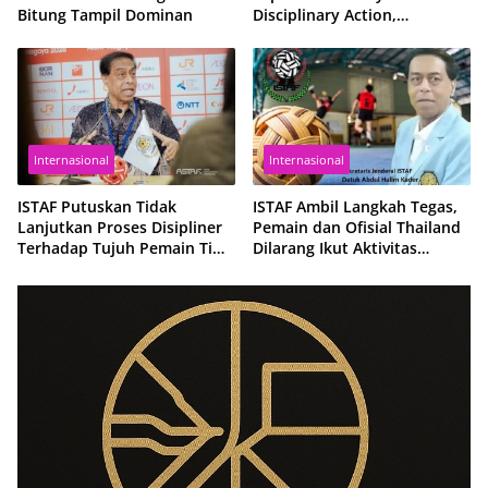
Bitung Tampil Dominan
Disciplinary Action,
Reaffirms Confidence in
Thailand’s Future in the
Sport
Internasional
Internasional
ISTAF Putuskan Tidak
ISTAF Ambil Langkah Tegas,
Lanjutkan Proses Disipliner
Pemain dan Ofisial Thailand
Terhadap Tujuh Pemain Tim
Dilarang Ikut Aktivitas
Nasional Sepak Takraw
Sepaktakraw Sementara
Thailand