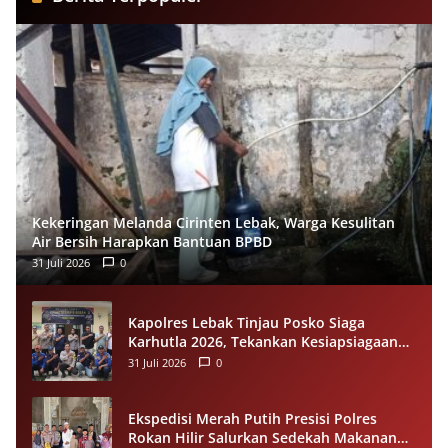
Kekeringan Melanda Cirinten Lebak, Warga Kesulitan
Air Bersih Harapkan Bantuan BPBD
31 Juli 2026
0
Kapolres Lebak Tinjau Posko Siaga
Karhutla 2026, Tekankan Kesiapsiagaan
dan Pencegahan Kebakaran Hutan
31 Juli 2026
0
Ekspedisi Merah Putih Presisi Polres
Rokan Hilir Salurkan Sedekah Makanan