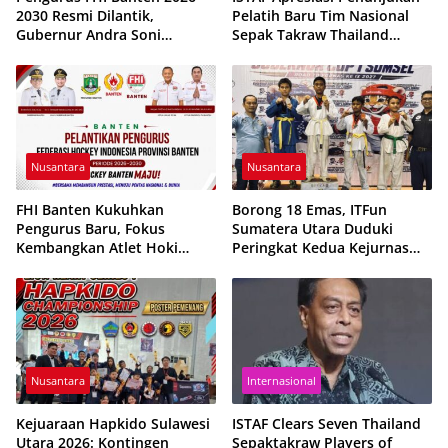
2030 Resmi Dilantik,
Pelatih Baru Tim Nasional
Gubernur Andra Soni
Sepak Takraw Thailand
Targetkan Prestasi PON 2028
Jelang Kejuaraan Dunia
King’s Cup 2026
Nusantara
Nusantara
FHI Banten Kukuhkan
Borong 18 Emas, ITFun
Pengurus Baru, Fokus
Sumatera Utara Duduki
Kembangkan Atlet Hoki
Peringkat Kedua Kejurnas
Berpres-tasi
2026
Nusantara
Internasional
Kejuaraan Hapkido Sulawesi
ISTAF Clears Seven Thailand
Utara 2026: Kontingen
Sepaktakraw Players of