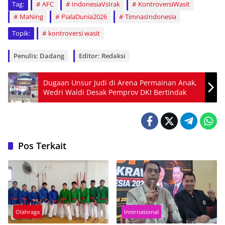
Tag:
AFC
IndonesiaVsIrak
KontroversiWasit
MaNing
PialaDunia2026
TimnasIndonesia
Topik:
kontroversi wasit
Penulis: Dadang
Editor: Redaksi
Dugaan Unsur Judi di Arena Permainan Anak,
Wedri Waldi Desak Pemprov DKI Bertindak
Pos Terkait
Olahraga
Internasional