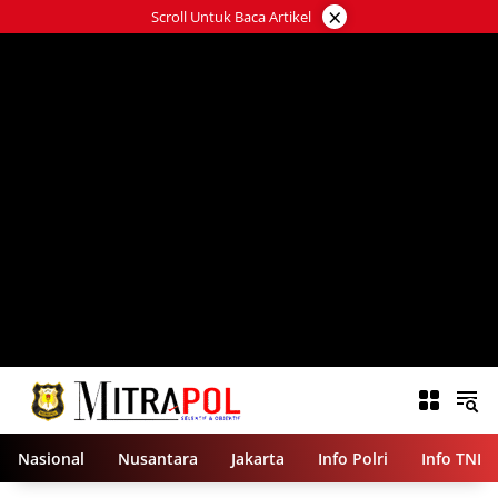
Langsung
×
Scroll Untuk Baca Artikel
ke
konten
Nasional
Nusantara
Jakarta
Info Polri
Info TNI