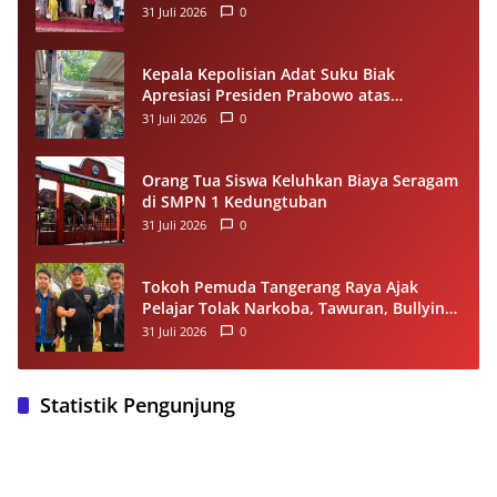
untuk Anak Yatim di Panipahan
31 Juli 2026
0
Kepala Kepolisian Adat Suku Biak
Apresiasi Presiden Prabowo atas
Renovasi Rumah Singgah Pasar Boswesen
31 Juli 2026
0
Sorong
Orang Tua Siswa Keluhkan Biaya Seragam
di SMPN 1 Kedungtuban
31 Juli 2026
0
Tokoh Pemuda Tangerang Raya Ajak
Pelajar Tolak Narkoba, Tawuran, Bullying
dan Miras
31 Juli 2026
0
Statistik Pengunjung