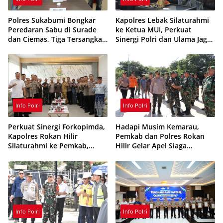
Polres Sukabumi Bongkar
Kapolres Lebak Silaturahmi
Peredaran Sabu di Surade
ke Ketua MUI, Perkuat
dan Ciemas, Tiga Tersangka
Sinergi Polri dan Ulama Jaga
Ditangkap
Kamtibmas
Info Polri
Info Polri
Perkuat Sinergi Forkopimda,
Hadapi Musim Kemarau,
Kapolres Rokan Hilir
Pemkab dan Polres Rokan
Silaturahmi ke Pemkab,
Hilir Gelar Apel Siaga
Kodim 0321 dan Kejari
Karhutla 2026, Perkuat
Sinergi Cegah Kebakaran
Info Polri
Info Polri