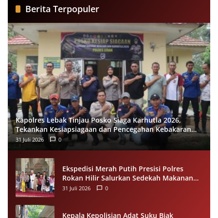
Berita Terpopuler
Kapolres Lebak Tinjau Posko Siaga Karhutla 2026,
Tekankan Kesiapsiagaan dan Pencegahan Kebakaran
Hutan
31 Juli 2026
0
Ekspedisi Merah Putih Presisi Polres
Rokan Hilir Salurkan Sedekah Makanan
untuk Anak Yatim di Panipahan
31 Juli 2026
0
Kepala Kepolisian Adat Suku Biak