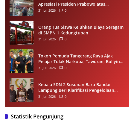
Apresiasi Presiden Prabowo atas
Renovasi Rumah Singgah Pasar Boswesen
31 Juli 2026
0
Sorong
Orang Tua Siswa Keluhkan Biaya Seragam
di SMPN 1 Kedungtuban
31 Juli 2026
0
Tokoh Pemuda Tangerang Raya Ajak
Pelajar Tolak Narkoba, Tawuran, Bullying
dan Miras
31 Juli 2026
0
Kepala SDN 2 Susunan Baru Bandar
Lampung Beri Klarifikasi Pengelolaan
Dana BOS, Tegaskan Sesuai Juknis
31 Juli 2026
0
Statistik Pengunjung