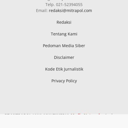
Telp. 021-52394055
Email:
redaksi@mitrapol.com
Redaksi
Tentang Kami
Pedoman Media Siber
Disclaimer
Kode Etik Jurnalistik
Privacy Policy
PT MITRAPOL JAYA MULTIMEDIA
Media Network
: Aceh,
Sumatra Utara, Sumatra Selatan, Kepri, Riau, Bangka
Belitung, Metro Lampung, Lampung Tengah, Lampung