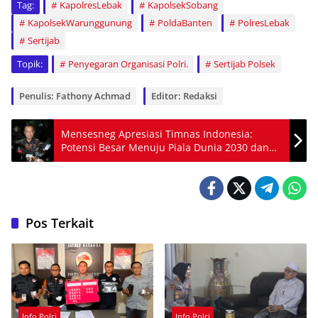
Tag:
KapolresLebak
KapolsekSobang
KapolsekWarunggunung
PoldaBanten
PolresLebak
Sertijab
Topik:
Penyegaran Organisasi Polri.
Sertijab Polsek
Penulis: Fathony Achmad
Editor: Redaksi
Mensesneg Apresiasi Timnas Indonesia:
Potensi Besar Menuju Piala Dunia 2030 dan
2034
Pos Terkait
Info Polri
Info Polri