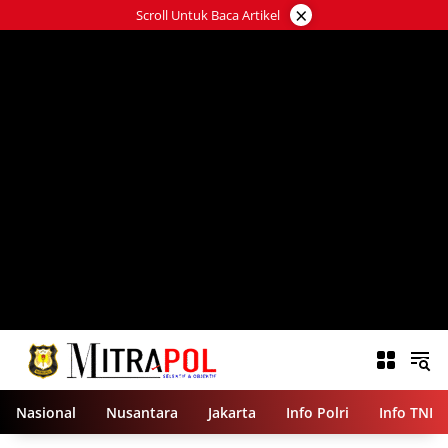
Langsung
×
Scroll Untuk Baca Artikel
ke
konten
Nasional
Nusantara
Jakarta
Info Polri
Info TNI