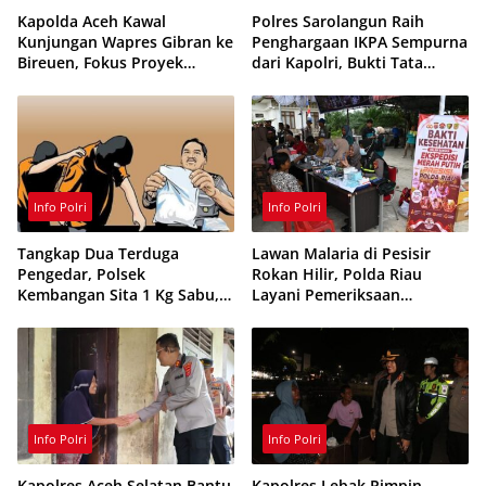
Kapolda Aceh Kawal
Polres Sarolangun Raih
Kunjungan Wapres Gibran ke
Penghargaan IKPA Sempurna
Bireuen, Fokus Proyek
dari Kapolri, Bukti Tata
Infrastruktur dan Pendidikan
Kelola Anggaran
Berintegritas
Info Polri
Info Polri
Tangkap Dua Terduga
Lawan Malaria di Pesisir
Pengedar, Polsek
Rokan Hilir, Polda Riau
Kembangan Sita 1 Kg Sabu,
Layani Pemeriksaan
70 Vape Etomidate dan 75
Kesehatan Gratis
Ribu Butir Obat Keras
Info Polri
Info Polri
Kapolres Aceh Selatan Bantu
Kapolres Lebak Pimpin