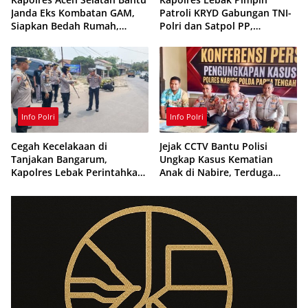
Janda Eks Kombatan GAM,
Patroli KRYD Gabungan TNI-
Siapkan Bedah Rumah,
Polri dan Satpol PP,
Bantuan Gizi dan Modal
Antisipasi Curanmor hingga
Usaha
Balap Liar
Info Polri
Info Polri
Cegah Kecelakaan di
Jejak CCTV Bantu Polisi
Tanjakan Bangarum,
Ungkap Kasus Kematian
Kapolres Lebak Perintahkan
Anak di Nabire, Terduga
Pemasangan Rambu Lalu
Diamankan Kurang dari 24
Lintas
Jam