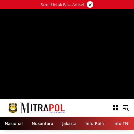
Langsung
×
Scroll Untuk Baca Artikel
ke
konten
Nasional
Nusantara
Jakarta
Info Polri
Info TNI