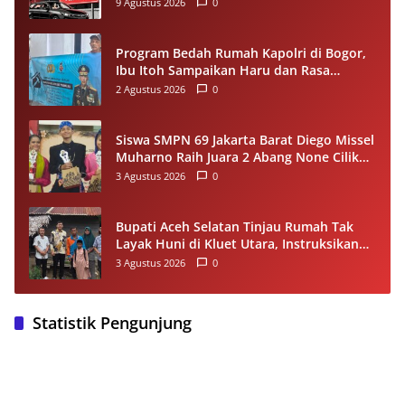
Sabang Disorot, Propam Didesak
9 Agustus 2026
0
Transparan
Program Bedah Rumah Kapolri di Bogor,
Ibu Itoh Sampaikan Haru dan Rasa
Syukur
2 Agustus 2026
0
Siswa SMPN 69 Jakarta Barat Diego Missel
Muharno Raih Juara 2 Abang None Cilik
dan Remaja Kencur 2026
3 Agustus 2026
0
Bupati Aceh Selatan Tinjau Rumah Tak
Layak Huni di Kluet Utara, Instruksikan
Masuk Program Bantuan Rumah 2027
3 Agustus 2026
0
Statistik Pengunjung