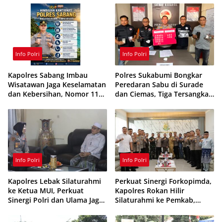
Info Polri
Info Polri
Kapolres Sabang Imbau
Polres Sukabumi Bongkar
Wisatawan Jaga Keselamatan
Peredaran Sabu di Surade
dan Kebersihan, Nomor 110
dan Ciemas, Tiga Tersangka
Siaga 24 Jam
Ditangkap
Info Polri
Info Polri
Kapolres Lebak Silaturahmi
Perkuat Sinergi Forkopimda,
ke Ketua MUI, Perkuat
Kapolres Rokan Hilir
Sinergi Polri dan Ulama Jaga
Silaturahmi ke Pemkab,
Kamtibmas
Kodim 0321 dan Kejari