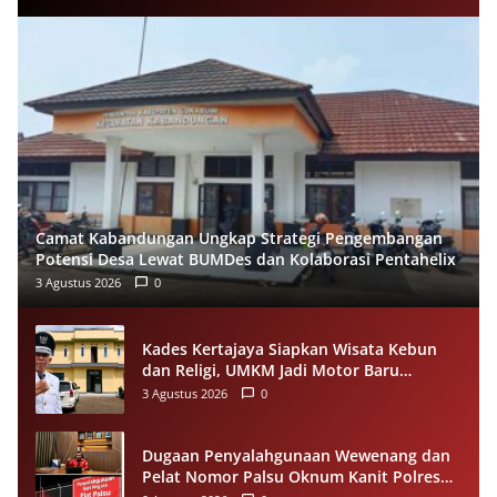
Camat Kabandungan Ungkap Strategi Pengembangan
Potensi Desa Lewat BUMDes dan Kolaborasi Pentahelix
3 Agustus 2026
0
Kades Kertajaya Siapkan Wisata Kebun
dan Religi, UMKM Jadi Motor Baru
Ekonomi Desa
3 Agustus 2026
0
Dugaan Penyalahgunaan Wewenang dan
Pelat Nomor Palsu Oknum Kanit Polres