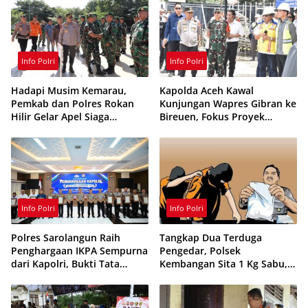
Info Polri
Info Polri
Hadapi Musim Kemarau,
Kapolda Aceh Kawal
Pemkab dan Polres Rokan
Kunjungan Wapres Gibran ke
Hilir Gelar Apel Siaga
Bireuen, Fokus Proyek
Karhutla 2026, Perkuat
Infrastruktur dan Pendidikan
Sinergi Cegah Kebakaran
Info Polri
Info Polri
Polres Sarolangun Raih
Tangkap Dua Terduga
Penghargaan IKPA Sempurna
Pengedar, Polsek
dari Kapolri, Bukti Tata
Kembangan Sita 1 Kg Sabu,
Kelola Anggaran
70 Vape Etomidate dan 75
Berintegritas
Ribu Butir Obat Keras