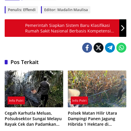
Penulis: Effendi
Editor: Madalin Maulisa
Pemerintah Siapkan Sistem Baru Klasifikasi
Rumah Sakit Nasional Berbasis Kompetensi
Layanan, Bukan Lagi Jumlah Tempat Tidur
Pos Terkait
Info Polri
Info Polri
Cegah Karhutla Meluas,
Polsek Matan Hilir Utara
Polsubsektor Sungai Melayu
Dampingi Panen Jagung
Rayak Cek dan Padamkan
Hibrida 1 Hektare di
Titik Api di Ketapang
Ketapang