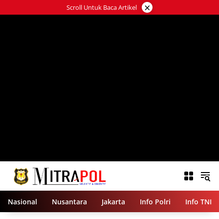
Langsung
×
Scroll Untuk Baca Artikel
ke
konten
Nasional
Nusantara
Jakarta
Info Polri
Info TNI