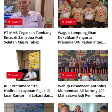
Nusantara
Nusantara
PT MMS Tegaskan Tambang
Wagub Lampung Jihan
Emas di Samadua Aceh
Kukuhkan Pengurus
Selatan Masih Tahap
Pramuka UIN Raden Intan,
Eksplorasi
Tekankan Penguatan
Karakter Generasi Muda
Nusantara
Nusantara
KPP Pratama Metro
Wabup Pesawaran Antonius
Hadirkan Layanan Pajak di
Muhammad Ali Dorong 400
Luar Kantor, Ini Lokasi dan
Mahasiswa Jadi Pemimpin
Jadwalnya
Adaptif dan Berintegritas