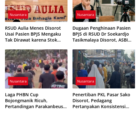
Nusantara
Nusantara
RSUD Aulia Menes Disorot
Dugaan Penghinaan Pasien
Usai Pasien BPJS Mengaku
BPJS di RSUD Dr Soekardjo
Tak Dirawat karena Stok
Tasikmalaya Disorot, ASBI
Obat Habis
Foundation Desak Evaluasi
Etika Pelayanan
Nusantara
Nusantara
Laga PHBN Cup
Penertiban PKL Pasar Sako
Bojongmanik Ricuh,
Disorot, Pedagang
Pertandingan Parakanbeusi
Pertanyakan Konsistensi
vs Feroci FC Sempat
Pengawasan dan Dugaan
Dihentikan
Pungutan