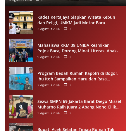
Kades Kertajaya Siapkan Wisata Kebun
dan Religi, UMKM Jadi Motor Baru
Ekonomi Desa
3 Agustus 2026
0
Mahasiswa KKM 38 UNIBA Resmikan
Pojok Baca, Dorong Minat Literasi Anak-
anak Warga Desa Mekarbaru
9 Agustus 2026
0
Program Bedah Rumah Kapolri di Bogor,
Ibu Itoh Sampaikan Haru dan Rasa
Syukur
2 Agustus 2026
0
Siswa SMPN 69 Jakarta Barat Diego Missel
Muharno Raih Juara 2 Abang None Cilik
dan Remaja Kencur 2026
3 Agustus 2026
0
Bupati Aceh Selatan Tinjau Rumah Tak