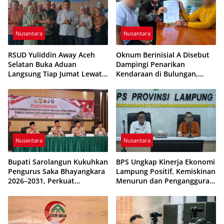
Nusantara
Nusantara
RSUD Yuliddin Away Aceh
Oknum Berinisial A Disebut
Selatan Buka Aduan
Dampingi Penarikan
Langsung Tiap Jumat Lewat
Kendaraan di Bulungan,
Program JUMALDI
Dikabarkan Telah Diproses
Nusantara
Nusantara
Bupati Sarolangun Kukuhkan
BPS Ungkap Kinerja Ekonomi
Pengurus Saka Bhayangkara
Lampung Positif, Kemiskinan
2026–2031, Perkuat
Menurun dan Pengangguran
Pembinaan Karakter
Terkendali
Generasi Muda