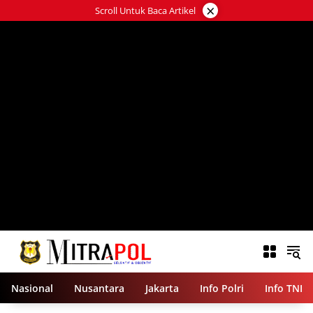
Langsung
×
Scroll Untuk Baca Artikel
ke
konten
Nasional
Nusantara
Jakarta
Info Polri
Info TNI