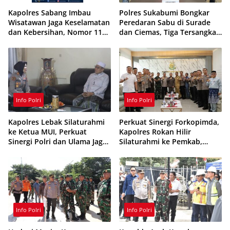
Kapolres Sabang Imbau
Polres Sukabumi Bongkar
Wisatawan Jaga Keselamatan
Peredaran Sabu di Surade
dan Kebersihan, Nomor 110
dan Ciemas, Tiga Tersangka
Siaga 24 Jam
Ditangkap
Info Polri
Info Polri
Kapolres Lebak Silaturahmi
Perkuat Sinergi Forkopimda,
ke Ketua MUI, Perkuat
Kapolres Rokan Hilir
Sinergi Polri dan Ulama Jaga
Silaturahmi ke Pemkab,
Kamtibmas
Kodim 0321 dan Kejari
Info Polri
Info Polri