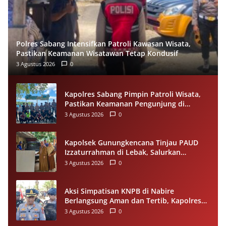
Polres Sabang Intensifkan Patroli Kawasan Wisata,
Pastikan Keamanan Wisatawan Tetap Kondusif
3 Agustus 2026
0
Kapolres Sabang Pimpin Patroli Wisata,
Pastikan Keamanan Pengunjung di
Destinasi Wisata Tetap Kondusif
3 Agustus 2026
0
Kapolsek Gunungkencana Tinjau PAUD
Izzaturrahman di Lebak, Salurkan
Bantuan Plafon untuk Ruang Belajar
3 Agustus 2026
0
Aksi Simpatisan KNPB di Nabire
Berlangsung Aman dan Tertib, Kapolres
Apresiasi Semua Pihak
3 Agustus 2026
0