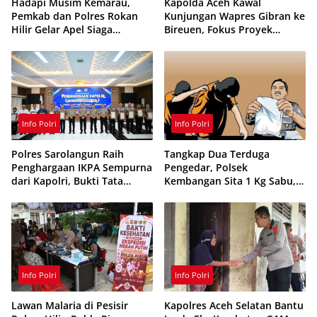
Hadapi Musim Kemarau,
Kapolda Aceh Kawal
Pemkab dan Polres Rokan
Kunjungan Wapres Gibran ke
Hilir Gelar Apel Siaga
Bireuen, Fokus Proyek
Karhutla 2026, Perkuat
Infrastruktur dan Pendidikan
Sinergi Cegah Kebakaran
Info Polri
Info Polri
Polres Sarolangun Raih
Tangkap Dua Terduga
Penghargaan IKPA Sempurna
Pengedar, Polsek
dari Kapolri, Bukti Tata
Kembangan Sita 1 Kg Sabu,
Kelola Anggaran
70 Vape Etomidate dan 75
Berintegritas
Ribu Butir Obat Keras
Info Polri
Info Polri
Lawan Malaria di Pesisir
Kapolres Aceh Selatan Bantu