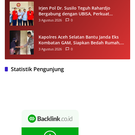
Irjen Pol Dr. Susilo Teguh Rahardjo
Bergabung dengan UBISA, Perkuat
Komitmen Pengembangan Pendidikan
3 Agustus 2026
0
Tinggi
Kapolres Aceh Selatan Bantu Janda Eks
Kombatan GAM, Siapkan Bedah Rumah,
Bantuan Gizi dan Modal Usaha
3 Agustus 2026
0
Statistik Pengunjung