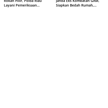
Rokan Hilir, Polda Riau
Janda Eks Kombatan GAM,
Layani Pemeriksaan
Siapkan Bedah Rumah,
Kesehatan Gratis
Bantuan Gizi dan Modal
Usaha