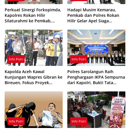
Perkuat Sinergi Forkopimda,
Hadapi Musim Kemarau,
Kapolres Rokan Hilir
Pemkab dan Polres Rokan
Silaturahmi ke Pemkab,
Hilir Gelar Apel Siaga
Kodim 0321 dan Kejari
Karhutla 2026, Perkuat
Sinergi Cegah Kebakaran
Info Polri
Info Polri
Kapolda Aceh Kawal
Polres Sarolangun Raih
Kunjungan Wapres Gibran ke
Penghargaan IKPA Sempurna
Bireuen, Fokus Proyek
dari Kapolri, Bukti Tata
Infrastruktur dan Pendidikan
Kelola Anggaran
Berintegritas
Info Polri
Info Polri