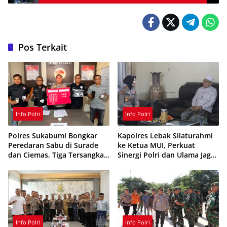
Pos Terkait
Info Polri
Info Polri
Polres Sukabumi Bongkar
Kapolres Lebak Silaturahmi
Peredaran Sabu di Surade
ke Ketua MUI, Perkuat
dan Ciemas, Tiga Tersangka
Sinergi Polri dan Ulama Jaga
Ditangkap
Kamtibmas
Info Polri
Info Polri