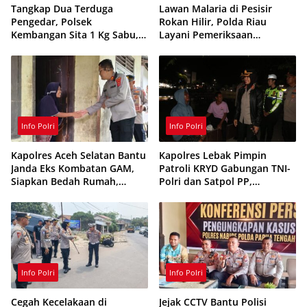
Tangkap Dua Terduga
Lawan Malaria di Pesisir
Pengedar, Polsek
Rokan Hilir, Polda Riau
Kembangan Sita 1 Kg Sabu,
Layani Pemeriksaan
70 Vape Etomidate dan 75
Kesehatan Gratis
Ribu Butir Obat Keras
Info Polri
Info Polri
Kapolres Aceh Selatan Bantu
Kapolres Lebak Pimpin
Janda Eks Kombatan GAM,
Patroli KRYD Gabungan TNI-
Siapkan Bedah Rumah,
Polri dan Satpol PP,
Bantuan Gizi dan Modal
Antisipasi Curanmor hingga
Usaha
Balap Liar
Info Polri
Info Polri
Cegah Kecelakaan di
Jejak CCTV Bantu Polisi