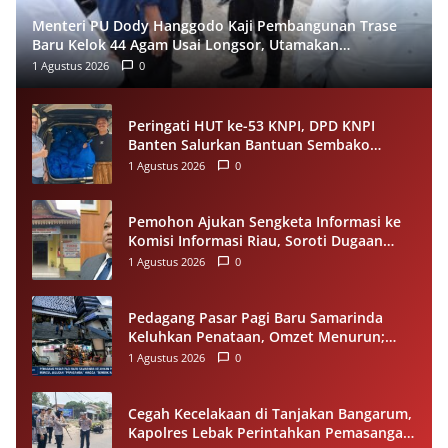
Menteri PU Dody Hanggodo Kaji Pembangunan Trase
Baru Kelok 44 Agam Usai Longsor, Utamakan
Keselamatan Pengguna Jalan
1 Agustus 2026
0
Peringati HUT ke-53 KNPI, DPD KNPI
Banten Salurkan Bantuan Sembako
Melalui Pemuda Berdampak
1 Agustus 2026
0
Pemohon Ajukan Sengketa Informasi ke
Komisi Informasi Riau, Soroti Dugaan
Tidak Ditanggapinya Permohonan ke
1 Agustus 2026
0
PPID Pelalawan
Pedagang Pasar Pagi Baru Samarinda
Keluhkan Penataan, Omzet Menurun;
Minta Pemkot Evaluasi Distribusi Ruko
1 Agustus 2026
0
dan Akses Pengunjung
Cegah Kecelakaan di Tanjakan Bangarum,
Kapolres Lebak Perintahkan Pemasangan