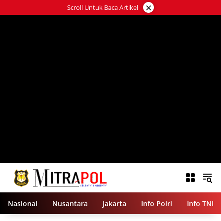
Langsung
×
Scroll Untuk Baca Artikel
ke
konten
Nasional
Nusantara
Jakarta
Info Polri
Info TNI