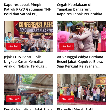
Kapolres Lebak Pimpin
Cegah Kecelakaan di
Patroli KRYD Gabungan TNI-
Tanjakan Bangarum,
Polri dan Satpol PP,
Kapolres Lebak Perintahkan
Antisipasi Curanmor hingga
Pemasangan Rambu Lalu
Balap Liar
Lintas
Info Polri
Info Polri
Jejak CCTV Bantu Polisi
AKBP Inggal Widya Perdana
Ungkap Kasus Kematian
Resmi Jabat Kapolres Blora,
Anak di Nabire, Terduga
Siap Perkuat Pelayanan
Diamankan Kurang dari 24
Publik dan Kamtibmas
Jam
Info Polri
Info Polri
Kepala Kepolisian Adat Suku
Ekspedisi Merah Putih