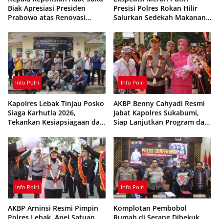
Biak Apresiasi Presiden
Presisi Polres Rokan Hilir
Prabowo atas Renovasi
Salurkan Sedekah Makanan
Rumah Singgah Pasar
untuk Anak Yatim di
Boswesen Sorong
Panipahan
Info Polri
Info Polri
Kapolres Lebak Tinjau Posko
AKBP Benny Cahyadi Resmi
Siaga Karhutla 2026,
Jabat Kapolres Sukabumi,
Tekankan Kesiapsiagaan dan
Siap Lanjutkan Program dan
Pencegahan Kebakaran
Perkuat Pelayanan
Hutan
Masyarakat
Info Polri
Info Polri
AKBP Arninsi Resmi Pimpin
Komplotan Pembobol
Polres Lebak, Apel Satuan
Rumah di Serang Dibekuk,