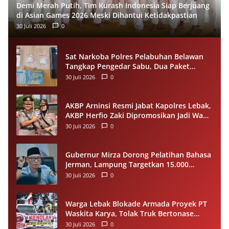
Demi Merah Putih, Tim Kurash Indonesia Siap Berjuang
di Asian Games 2026 Meski Dihantui Ketidakpastian
30 Juli 2026
0
Sat Narkoba Polres Pelabuhan Belawan
Tangkap Pengedar Sabu, Dua Paket
Narkotika Disita dari Tersangka
30 Juli 2026
0
AKBP Arninsi Resmi Jabat Kapolres Lebak,
AKBP Herfio Zaki Dipromosikan Jadi Wadir
Reskrimsus Polda Banten
30 Juli 2026
0
Gubernur Mirza Dorong Pelatihan Bahasa
Jerman, Lampung Targetkan 15.000
Pekerja Terampil ke Luar Negeri per
30 Juli 2026
0
Tahun
Warga Lebak Blokade Armada Proyek PT
Waskita Karya, Tolak Truk Bertonase
Besar Melintasi Jalan Kopi–Sangiang Maja
30 Juli 2026
0