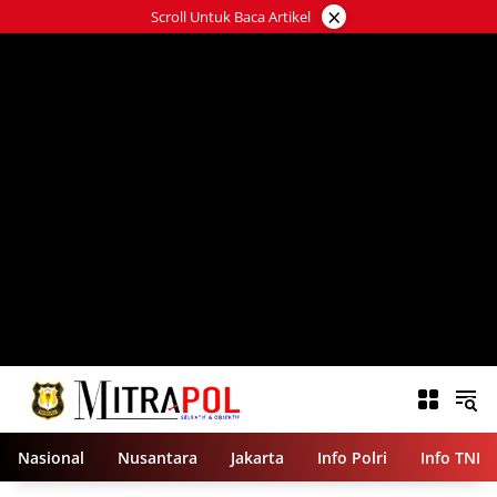
Langsung
×
Scroll Untuk Baca Artikel
ke
konten
Nasional
Nusantara
Jakarta
Info Polri
Info TNI