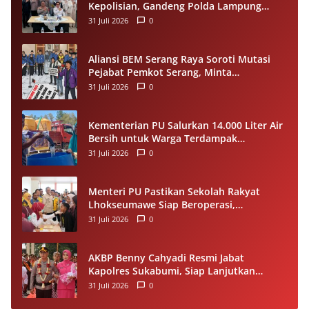
Kepolisian, Gandeng Polda Lampung
Perkuat Riset dan Pelayanan Publik
31 Juli 2026
0
Aliansi BEM Serang Raya Soroti Mutasi
Pejabat Pemkot Serang, Minta
Penempatan Jabatan Berbasis
31 Juli 2026
0
Kompetensi
Kementerian PU Salurkan 14.000 Liter Air
Bersih untuk Warga Terdampak
Kekeringan di Seram Bagian Timur
31 Juli 2026
0
Menteri PU Pastikan Sekolah Rakyat
Lhokseumawe Siap Beroperasi,
Dilengkapi Asrama hingga Laptop Gratis
31 Juli 2026
0
AKBP Benny Cahyadi Resmi Jabat
Kapolres Sukabumi, Siap Lanjutkan
Program dan Perkuat Pelayanan
31 Juli 2026
0
Masyarakat