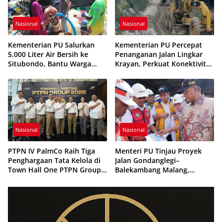
Nasional
Nasional
Kementerian PU Salurkan
Kementerian PU Percepat
5.000 Liter Air Bersih ke
Penanganan Jalan Lingkar
Situbondo, Bantu Warga
Krayan, Perkuat Konektivitas
Terdampak Kekeringan
Wilayah Perbatasan
Kalimantan Utara
Nasional
Nasional
PTPN IV PalmCo Raih Tiga
Menteri PU Tinjau Proyek
Penghargaan Tata Kelola di
Jalan Gondanglegi–
Town Hall One PTPN Group
Balekambang Malang,
2026
Ditargetkan Rampung Akhir
2026