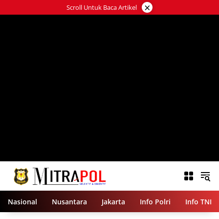
Langsung
×
Scroll Untuk Baca Artikel
ke
konten
Nasional
Nusantara
Jakarta
Info Polri
Info TNI