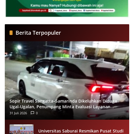
Berita Terpopuler
Sopir Travel Sangatta–Samarinda Dikeluhkan Diduga
Ugal-Ugalan, Penumpang Minta Evaluasi Layanan
Almeera
31 Juli 2026
0
Universitas Saburai Resmikan Pusat Studi