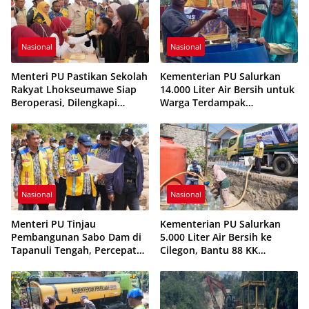
Nasional
Nasional
Menteri PU Pastikan Sekolah
Kementerian PU Salurkan
Rakyat Lhokseumawe Siap
14.000 Liter Air Bersih untuk
Beroperasi, Dilengkapi
Warga Terdampak
Asrama hingga Laptop Gratis
Kekeringan di Seram Bagian
Timur
Nasional
Nasional
Menteri PU Tinjau
Kementerian PU Salurkan
Pembangunan Sabo Dam di
5.000 Liter Air Bersih ke
Tapanuli Tengah, Percepat
Cilegon, Bantu 88 KK
Penanganan Pascabanjir
Terdampak Kekeringan
Sungai Aek Sigala-gala