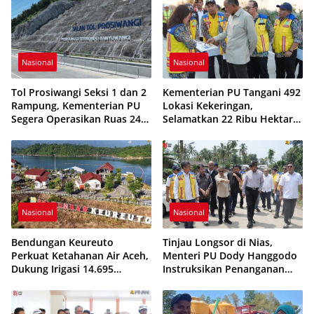
Nasional
Nasional
Tol Prosiwangi Seksi 1 dan 2
Kementerian PU Tangani 492
Rampung, Kementerian PU
Lokasi Kekeringan,
Segera Operasikan Ruas 24
Selamatkan 22 Ribu Hektare
Km Probolinggo–Paiton
Sawah
Nasional
Nasional
Bendungan Keureuto
Tinjau Longsor di Nias,
Perkuat Ketahanan Air Aceh,
Menteri PU Dody Hanggodo
Dukung Irigasi 14.695
Instruksikan Penanganan
Hektare saat Musim
Komprehensif agar
Kemarau
Kerusakan Tak Berulang