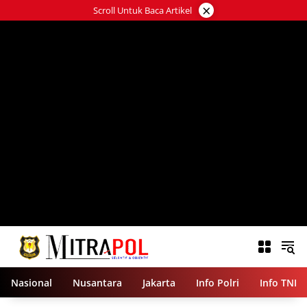
Langsung
×
Scroll Untuk Baca Artikel
ke
konten
Nasional
Nusantara
Jakarta
Info Polri
Info TNI