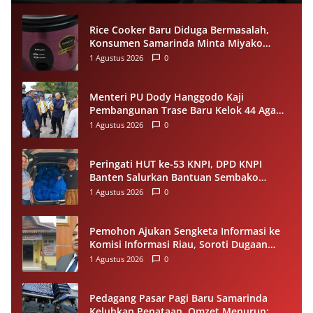
Rice Cooker Baru Diduga Bermasalah,
Konsumen Samarinda Minta Miyako
Lakukan Evaluasi
1 Agustus 2026
0
Menteri PU Dody Hanggodo Kaji
Pembangunan Trase Baru Kelok 44 Agam
Usai Longsor, Utamakan Keselamatan
1 Agustus 2026
0
Pengguna Jalan
Peringati HUT ke-53 KNPI, DPD KNPI
Banten Salurkan Bantuan Sembako
Melalui Pemuda Berdampak
1 Agustus 2026
0
Pemohon Ajukan Sengketa Informasi ke
Komisi Informasi Riau, Soroti Dugaan
Tidak Ditanggapinya Permohonan ke
1 Agustus 2026
0
PPID Pelalawan
Pedagang Pasar Pagi Baru Samarinda
Keluhkan Penataan, Omzet Menurun;