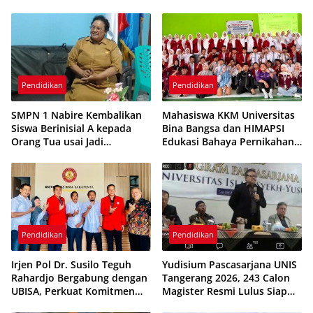
Bungkam Belum Berikan
Mahir, Siap Jadi Guru
Klarifikasi
Berkarakter di Era Society
5.0
Pendidikan
Pendidikan
SMPN 1 Nabire Kembalikan
Mahasiswa KKM Universitas
Siswa Berinisial A kepada
Bina Bangsa dan HIMAPSI
Orang Tua usai Jadi
Edukasi Bahaya Pernikahan
Tersangka Kasus Dugaan
Dini kepada Siswa MAN 1
Pembunuhan Pelajar
Serang
Pendidikan
Pendidikan
Irjen Pol Dr. Susilo Teguh
Yudisium Pascasarjana UNIS
Rahardjo Bergabung dengan
Tangerang 2026, 243 Calon
UBISA, Perkuat Komitmen
Magister Resmi Lulus Siap
Pengembangan Pendidikan
Diwisuda Oktober