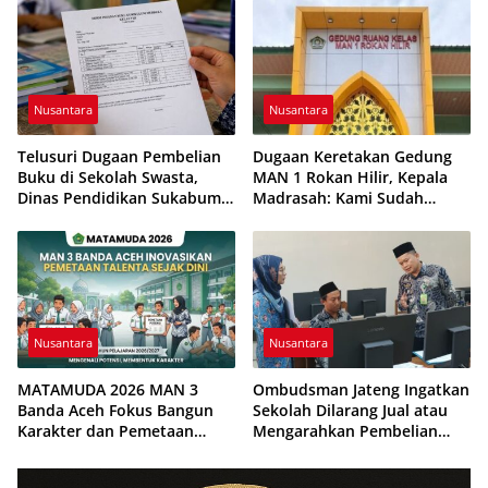
Tinggi
Nusantara
Nusantara
Telusuri Dugaan Pembelian
Dugaan Keretakan Gedung
Buku di Sekolah Swasta,
MAN 1 Rokan Hilir, Kepala
Dinas Pendidikan Sukabumi
Madrasah: Kami Sudah
Ingatkan Ketentuan BOSP
Melapor ke Atasan
Nusantara
Nusantara
MATAMUDA 2026 MAN 3
Ombudsman Jateng Ingatkan
Banda Aceh Fokus Bangun
Sekolah Dilarang Jual atau
Karakter dan Pemetaan
Mengarahkan Pembelian
Talenta Peserta Didik
Seragam