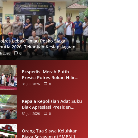
olres Lebak Tinjau Posko Siaga
hutla 2026, Tekankan Kesiapsiagaan
 Pencegahan Kebakaran Hutan
li 2026
0
Ekspedisi Merah Putih
Presisi Polres Rokan Hilir
Salurkan Sedekah Makanan
31 Juli 2026
0
untuk Anak Yatim di
Panipahan
Kepala Kepolisian Adat Suku
Biak Apresiasi Presiden
Prabowo atas Renovasi
31 Juli 2026
0
Rumah Singgah Pasar
Boswesen Sorong
Orang Tua Siswa Keluhkan
Biaya Seragam di SMPN 1