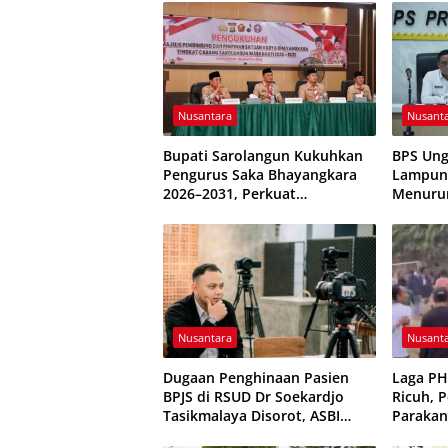
Nusantara
Nusant
Bupati Sarolangun Kukuhkan
BPS Ung
Pengurus Saka Bhayangkara
Lampung
2026–2031, Perkuat
Menuru
Pembinaan Karakter Generasi
Terkend
Muda
Nusantara
Nusant
Dugaan Penghinaan Pasien
Laga P
BPJS di RSUD Dr Soekardjo
Ricuh, 
Tasikmalaya Disorot, ASBI
Parakan
Foundation Desak Evaluasi
Sempat 