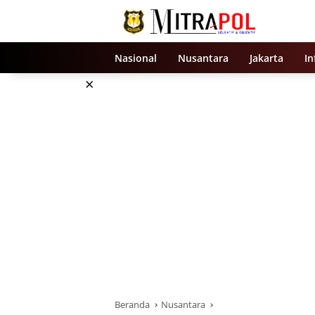
Langsung
ke
konten
Nasional
Nusantara
Jakarta
In
×
Beranda
Nusantara