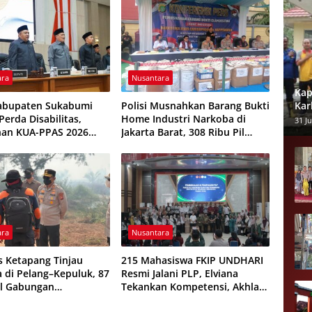
Pungutan
ara
Nusantara
Kap
Kar
abupaten Sukabumi
Polisi Musnahkan Barang Bukti
dan
erda Disabilitas,
Home Industri Narkoba di
31 Ju
han KUA-PPAS 2026
Jakarta Barat, 308 Ribu Pil
isepakati
Zenith Gagal Beredar
ara
Nusantara
s Ketapang Tinjau
215 Mahasiswa FKIP UNDHARI
a di Pelang–Kepuluk, 87
Resmi Jalani PLP, Elviana
l Gabungan
Tekankan Kompetensi, Akhlak
kan Padamkan Api
Mulia, dan Profesionalisme