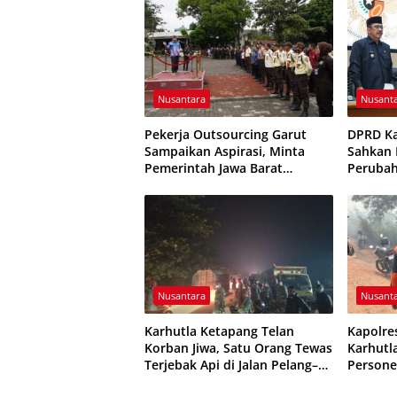
Etika Pelayanan
Nusantara
Nusant
Pekerja Outsourcing Garut
DPRD K
Sampaikan Aspirasi, Minta
Sahkan P
Pemerintah Jawa Barat
Peruba
Evaluasi Sistem Kerja
Resmi D
Nusantara
Nusant
Karhutla Ketapang Telan
Kapolre
Korban Jiwa, Satu Orang Tewas
Karhutl
Terjebak Api di Jalan Pelang–
Persone
Kepuluk
Dikerah