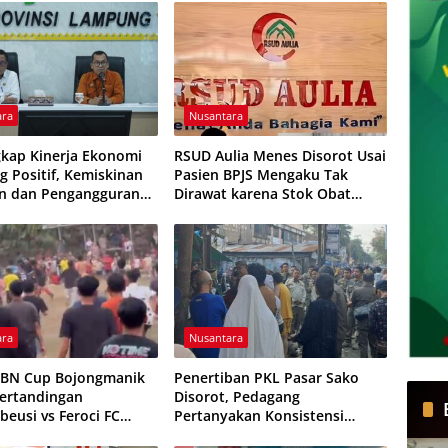
ara
Nusantara
kap Kinerja Ekonomi
RSUD Aulia Menes Disorot Usai
 Positif, Kemiskinan
Pasien BPJS Mengaku Tak
n dan Pengangguran
Dirawat karena Stok Obat
ali
Habis
ara
Nusantara
HBN Cup Bojongmanik
Penertiban PKL Pasar Sako
Pertandingan
Disorot, Pedagang
beusi vs Feroci FC
Pertanyakan Konsistensi
Dihentikan
Pengawasan dan Dugaan