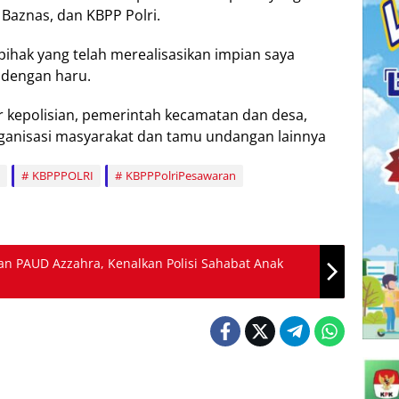
Baznas, dan KBPP Polri.
ihak yang telah merealisasikan impian saya
l dengan haru.
ur kepolisian, pemerintah kecamatan dan desa,
ganisasi masyarakat dan tamu undangan lainnya
KBPPPOLRI
KBPPPolriPesawaran
an PAUD Azzahra, Kenalkan Polisi Sahabat Anak