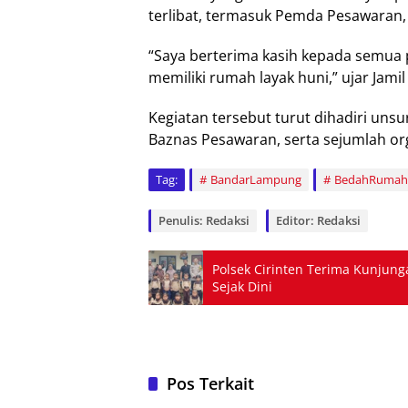
terlibat, termasuk Pemda Pesawaran, 
“Saya berterima kasih kepada semua p
memiliki rumah layak huni,” ujar Jami
Kegiatan tersebut turut dihadiri uns
Baznas Pesawaran, serta sejumlah or
Tag:
BandarLampung
BedahRumah
Penulis: Redaksi
Editor: Redaksi
Polsek Cirinten Terima Kunjung
Sejak Dini
Pos Terkait