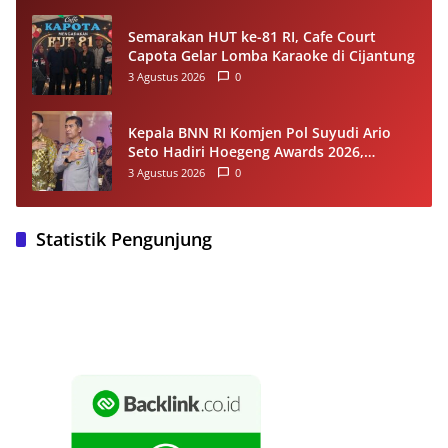
Semarakan HUT ke-81 RI, Cafe Court
Capota Gelar Lomba Karaoke di Cijantung
3 Agustus 2026
0
Kepala BNN RI Komjen Pol Suyudi Ario
Seto Hadiri Hoegeng Awards 2026,
Tegaskan Komitmen Perkuat Sinergi
3 Agustus 2026
0
dengan Polri
Statistik Pengunjung