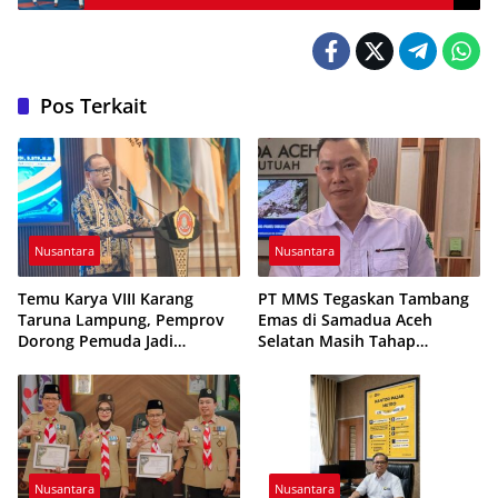
Pos Terkait
Nusantara
Nusantara
Temu Karya VIII Karang
PT MMS Tegaskan Tambang
Taruna Lampung, Pemprov
Emas di Samadua Aceh
Dorong Pemuda Jadi
Selatan Masih Tahap
Penggerak Ekonomi Desa
Eksplorasi
Nusantara
Nusantara