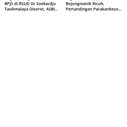
BPJS di RSUD Dr Soekardjo
Bojongmanik Ricuh,
Tasikmalaya Disorot, ASBI
Pertandingan Parakanbeusi
Foundation Desak Evaluasi
vs Feroci FC Sempat
Etika Pelayanan
Dihentikan