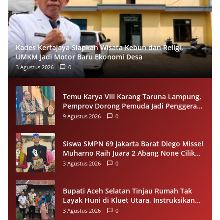
Kades Kertajaya Siapkan Wisata Kebun dan Religi,
UMKM Jadi Motor Baru Ekonomi Desa
3 Agustus 2026
0
Temu Karya VIII Karang Taruna Lampung,
Pemprov Dorong Pemuda Jadi Penggerak
Ekonomi Desa
9 Agustus 2026
0
Siswa SMPN 69 Jakarta Barat Diego Missel
Muharno Raih Juara 2 Abang None Cilik
dan Remaja Kencur 2026
3 Agustus 2026
0
Bupati Aceh Selatan Tinjau Rumah Tak
Layak Huni di Kluet Utara, Instruksikan
Masuk Program Bantuan Rumah 2027
3 Agustus 2026
0