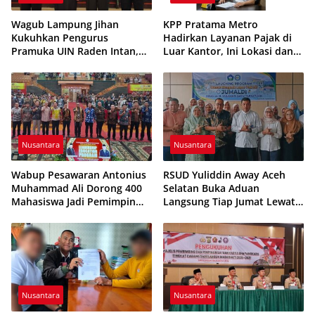
Wagub Lampung Jihan
KPP Pratama Metro
Kukuhkan Pengurus
Hadirkan Layanan Pajak di
Pramuka UIN Raden Intan,
Luar Kantor, Ini Lokasi dan
Tekankan Penguatan
Jadwalnya
Karakter Generasi Muda
Nusantara
Nusantara
Wabup Pesawaran Antonius
RSUD Yuliddin Away Aceh
Muhammad Ali Dorong 400
Selatan Buka Aduan
Mahasiswa Jadi Pemimpin
Langsung Tiap Jumat Lewat
Adaptif dan Berintegritas
Program JUMALDI
Nusantara
Nusantara