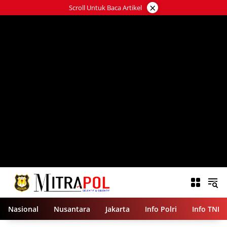
Langsung
×
Scroll Untuk Baca Artikel
ke
konten
Nasional
Nusantara
Jakarta
Info Polri
Info TNI