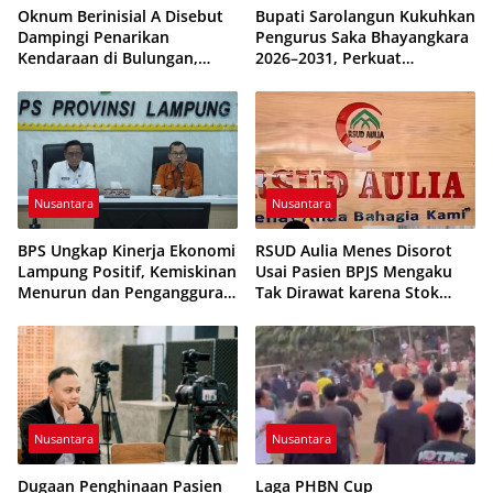
Oknum Berinisial A Disebut
Bupati Sarolangun Kukuhkan
Dampingi Penarikan
Pengurus Saka Bhayangkara
Kendaraan di Bulungan,
2026–2031, Perkuat
Dikabarkan Telah Diproses
Pembinaan Karakter
Generasi Muda
Nusantara
Nusantara
BPS Ungkap Kinerja Ekonomi
RSUD Aulia Menes Disorot
Lampung Positif, Kemiskinan
Usai Pasien BPJS Mengaku
Menurun dan Pengangguran
Tak Dirawat karena Stok
Terkendali
Obat Habis
Nusantara
Nusantara
Dugaan Penghinaan Pasien
Laga PHBN Cup