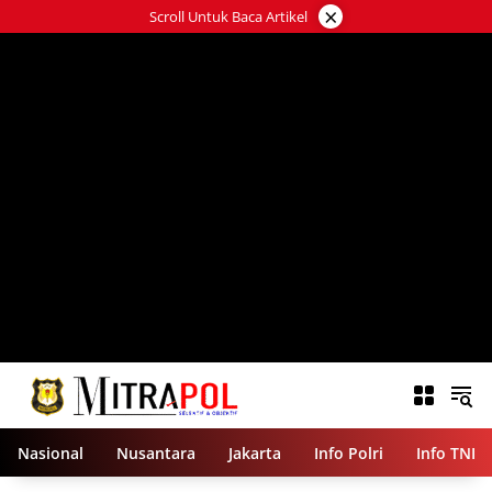
Langsung
×
Scroll Untuk Baca Artikel
ke
konten
Nasional
Nusantara
Jakarta
Info Polri
Info TNI