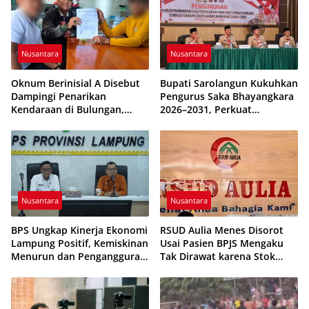
Nusantara
Nusantara
Oknum Berinisial A Disebut
Bupati Sarolangun Kukuhkan
Dampingi Penarikan
Pengurus Saka Bhayangkara
Kendaraan di Bulungan,
2026–2031, Perkuat
Dikabarkan Telah Diproses
Pembinaan Karakter
Generasi Muda
Nusantara
Nusantara
BPS Ungkap Kinerja Ekonomi
RSUD Aulia Menes Disorot
Lampung Positif, Kemiskinan
Usai Pasien BPJS Mengaku
Menurun dan Pengangguran
Tak Dirawat karena Stok
Terkendali
Obat Habis