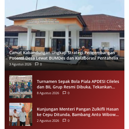
Camat Kabandungan Ungkap Strategi Pengembangan
Potensi Desa Lewat BUMDes dan Kolaborasi Pentahelix
3 Agustus 2026
0
Turnamen Sepak Bola Piala APDESI Cileles
dan BIL Grup Resmi Dibuka, Tekankan
Sportivitas
8 Agustus 2026
0
Kunjungan Menteri Pangan Zulkifli Hasan
ke Cepu Ditunda, Bambang Anto Wibowo
Tetap Salurkan Bantuan kepada Warga
2 Agustus 2026
0