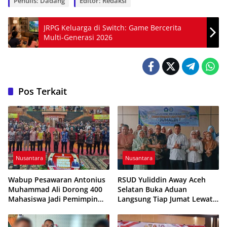
Penulis: Dadang
Editor: Redaksi
JRPG Keluarga di Switch: Game Bercerita
Multi-Generasi 2026
Pos Terkait
Nusantara
Nusantara
Wabup Pesawaran Antonius
RSUD Yuliddin Away Aceh
Muhammad Ali Dorong 400
Selatan Buka Aduan
Mahasiswa Jadi Pemimpin
Langsung Tiap Jumat Lewat
Adaptif dan Berintegritas
Program JUMALDI