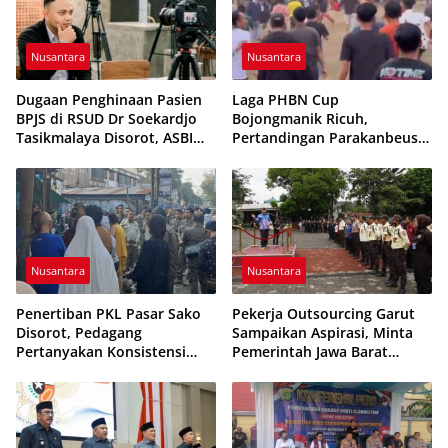
Nusantara
Nusantara
Dugaan Penghinaan Pasien
Laga PHBN Cup
BPJS di RSUD Dr Soekardjo
Bojongmanik Ricuh,
Tasikmalaya Disorot, ASBI
Pertandingan Parakanbeusi
Foundation Desak Evaluasi
vs Feroci FC Sempat
Etika Pelayanan
Dihentikan
Nusantara
Nusantara
Penertiban PKL Pasar Sako
Pekerja Outsourcing Garut
Disorot, Pedagang
Sampaikan Aspirasi, Minta
Pertanyakan Konsistensi
Pemerintah Jawa Barat
Pengawasan dan Dugaan
Evaluasi Sistem Kerja
Pungutan