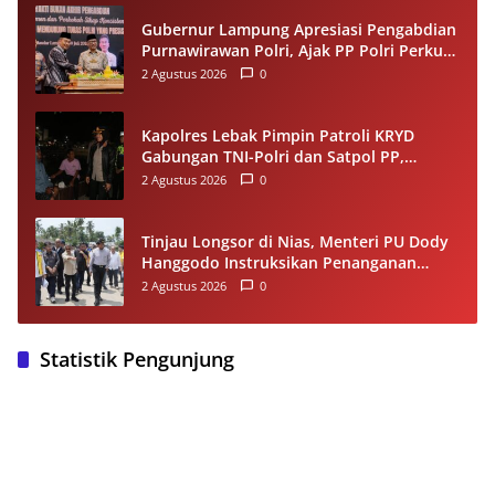
Gubernur Lampung Apresiasi Pengabdian
Purnawirawan Polri, Ajak PP Polri Perkuat
Stabilitas dan Dukung Pembangunan
2 Agustus 2026
0
Daerah
Kapolres Lebak Pimpin Patroli KRYD
Gabungan TNI-Polri dan Satpol PP,
Antisipasi Curanmor hingga Balap Liar
2 Agustus 2026
0
Tinjau Longsor di Nias, Menteri PU Dody
Hanggodo Instruksikan Penanganan
Komprehensif agar Kerusakan Tak
2 Agustus 2026
0
Berulang
Statistik Pengunjung