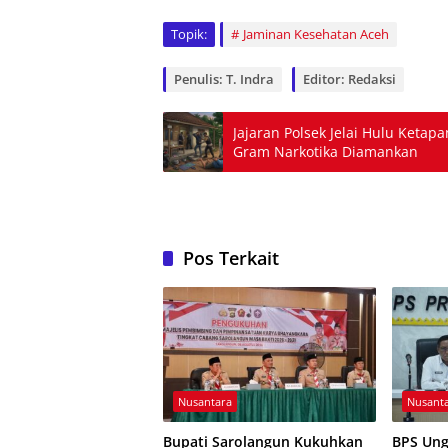
Topik:
Jaminan Kesehatan Aceh
Penulis: T. Indra
Editor: Redaksi
Jajaran Polsek Jelai Hulu Keta
Gram Narkotika Diamankan
Pos Terkait
Nusantara
Nusant
Bupati Sarolangun Kukuhkan
BPS Ung