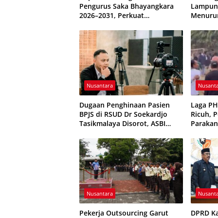
Pengurus Saka Bhayangkara
Lampung
2026–2031, Perkuat
Menuru
Pembinaan Karakter Generasi
Terkend
Muda
Nusantara
Nusant
Dugaan Penghinaan Pasien
Laga P
BPJS di RSUD Dr Soekardjo
Ricuh, 
Tasikmalaya Disorot, ASBI
Parakan
Foundation Desak Evaluasi
Sempat 
Etika Pelayanan
Nusantara
Nusant
Pekerja Outsourcing Garut
DPRD K