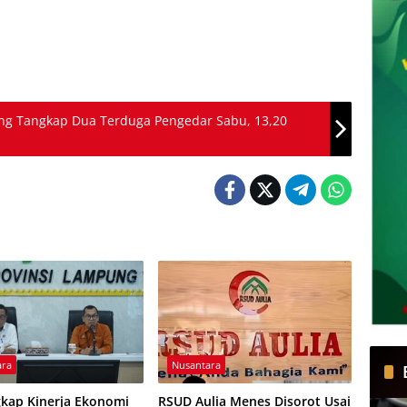
pang Tangkap Dua Terduga Pengedar Sabu, 13,20
ara
Nusantara
kap Kinerja Ekonomi
RSUD Aulia Menes Disorot Usai