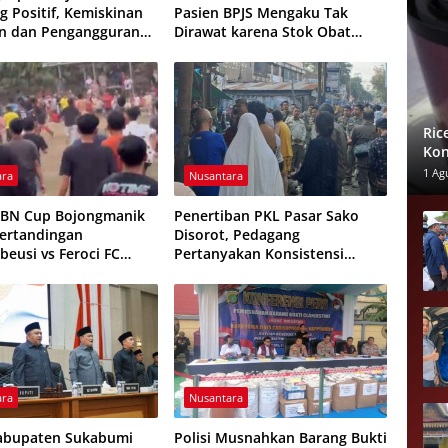
 Positif, Kemiskinan
Pasien BPJS Mengaku Tak
n dan Pengangguran
Dirawat karena Stok Obat
ali
Habis
Ric
Kon
Lak
1 Ag
ara
Nusantara
HBN Cup Bojongmanik
Penertiban PKL Pasar Sako
Pertandingan
Disorot, Pedagang
beusi vs Feroci FC
Pertanyakan Konsistensi
Dihentikan
Pengawasan dan Dugaan
Pungutan
ara
Nusantara
abupaten Sukabumi
Polisi Musnahkan Barang Bukti