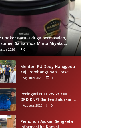
e Cooker Baru Diduga Bermasalah,
sumen Samarinda Minta Miyako
ukan Evaluasi
ustus 2026
0
Menteri PU Dody Hanggodo
Kaji Pembangunan Trase
Baru Kelok 44 Agam Usai
1 Agustus 2026
0
Longsor, Utamakan
Keselamatan Pengguna Jalan
Peringati HUT ke-53 KNPI,
DPD KNPI Banten Salurkan
Bantuan Sembako Melalui
1 Agustus 2026
0
Pemuda Berdampak
Pemohon Ajukan Sengketa
Informasi ke Komisi