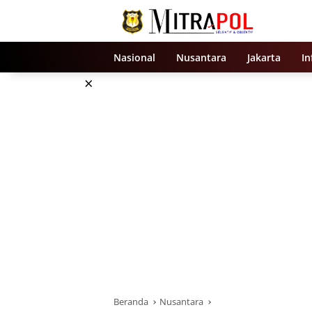
Langsung
ke
konten
Nasional
Nusantara
Jakarta
In
×
Beranda
Nusantara