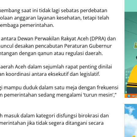
embang saat ini tidak lagi sebatas perdebatan
lolaan anggaran layanan kesehatan, tetapi telah
r-lembaga pemerintahan.
antara Dewan Perwakilan Rakyat Aceh (DPRA) dan
muncul desakan pencabutan Peraturan Gubernur
tentangan dengan qanun atau regulasi daerah.
 Daerah Aceh dalam sejumlah rapat penting dinilai
oordinasi antara eksekutif dan legislatif.
k lagi mampu duduk dalam satu meja dengan frekuensi
 pemerintahan sedang mengalami ‘turun mesin’,”
h masuk dalam kategori disfungsi birokrasi dan
erintahan jika tidak segera ditangani secara