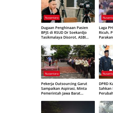
Nusantara
Nusant
Dugaan Penghinaan Pasien
Laga P
BPJS di RSUD Dr Soekardjo
Ricuh, 
Tasikmalaya Disorot, ASBI
Parakan
Foundation Desak Evaluasi
Sempat 
Etika Pelayanan
Nusantara
Nusant
Pekerja Outsourcing Garut
DPRD K
Sampaikan Aspirasi, Minta
Sahkan P
Pemerintah Jawa Barat
Peruba
Evaluasi Sistem Kerja
Resmi D