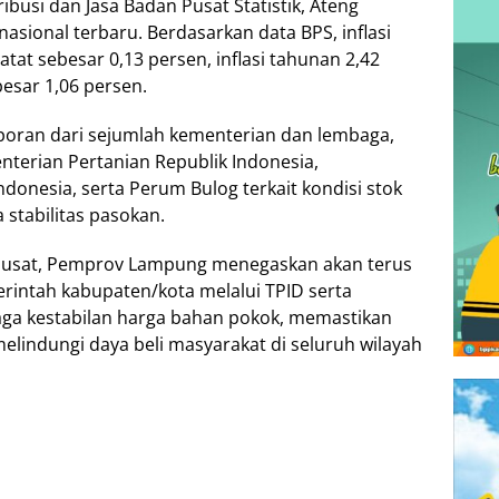
tribusi dan Jasa Badan Pusat Statistik, Ateng
asional terbaru. Berdasarkan data BPS, inflasi
atat sebesar 0,13 persen, inflasi tahunan 2,42
besar 1,06 persen.
poran dari sejumlah kementerian dan lembaga,
nterian Pertanian Republik Indonesia,
onesia, serta Perum Bulog terkait kondisi stok
 stabilitas pasokan.
 pusat, Pemprov Lampung menegaskan akan terus
intah kabupaten/kota melalui TPID serta
aga kestabilan harga bahan pokok, memastikan
elindungi daya beli masyarakat di seluruh wilayah