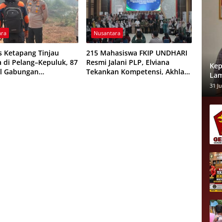
ara
Nusantara
s Ketapang Tinjau
215 Mahasiswa FKIP UNDHARI
a di Pelang–Kepuluk, 87
Resmi Jalani PLP, Elviana
Kep
l Gabungan
Tekankan Kompetensi, Akhlak
Lam
kan Padamkan Api
Mulia, dan Profesionalisme
BOS
31 Ju
Calon Guru