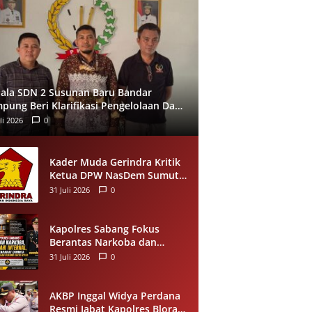
ala SDN 2 Susunan Baru Bandar
pung Beri Klarifikasi Pengelolaan Dana
, Tegaskan Sesuai Juknis
li 2026
0
Kader Muda Gerindra Kritik
Ketua DPW NasDem Sumut
soal Bobby Nasution,
31 Juli 2026
0
Singgung Polemik Walk Out
Paripurna DPRD
Kapolres Sabang Fokus
Berantas Narkoba dan
Benahi Internal, Masyarakat
31 Juli 2026
0
Diajak Dukung Proses
Penegakan Hukum
AKBP Inggal Widya Perdana
Resmi Jabat Kapolres Blora,