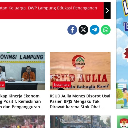
hatan Keluarga, DWP Lampung Edukasi Penanganan
ara
Nusantara
kap Kinerja Ekonomi
RSUD Aulia Menes Disorot Usai
 Positif, Kemiskinan
Pasien BPJS Mengaku Tak
n dan Pengangguran
Dirawat karena Stok Obat
ali
Habis