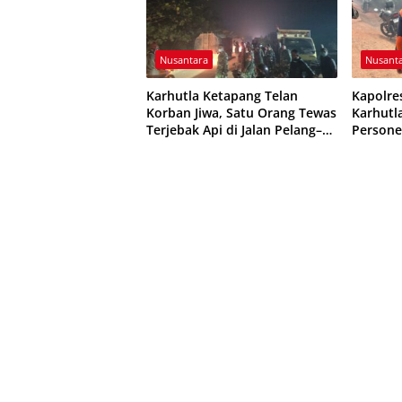
Nusantara
Nusant
Karhutla Ketapang Telan
Kapolre
Korban Jiwa, Satu Orang Tewas
Karhutl
Terjebak Api di Jalan Pelang–
Persone
Kepuluk
Dikerah