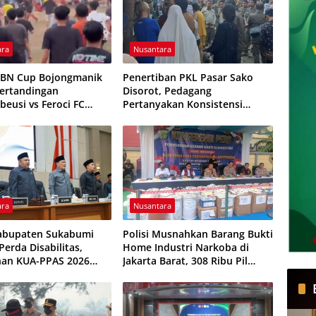
ara
Nusantara
HBN Cup Bojongmanik
Penertiban PKL Pasar Sako
Pertandingan
Disorot, Pedagang
beusi vs Feroci FC
Pertanyakan Konsistensi
Dihentikan
Pengawasan dan Dugaan
Pungutan
ara
Nusantara
abupaten Sukabumi
Polisi Musnahkan Barang Bukti
erda Disabilitas,
Home Industri Narkoba di
han KUA-PPAS 2026
Jakarta Barat, 308 Ribu Pil
isepakati
Zenith Gagal Beredar