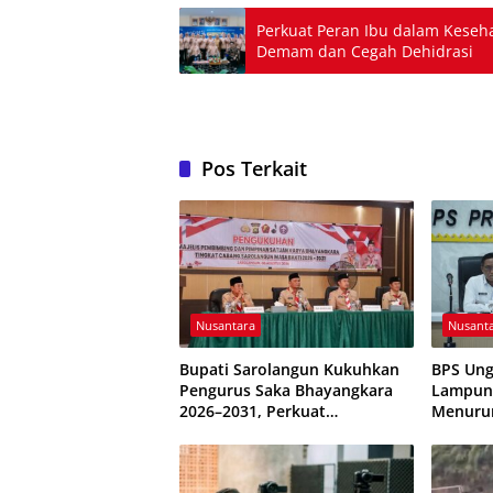
Perkuat Peran Ibu dalam Kese
Demam dan Cegah Dehidrasi
Pos Terkait
Nusantara
Nusant
Bupati Sarolangun Kukuhkan
BPS Ung
Pengurus Saka Bhayangkara
Lampung
2026–2031, Perkuat
Menuru
Pembinaan Karakter Generasi
Terkend
Muda