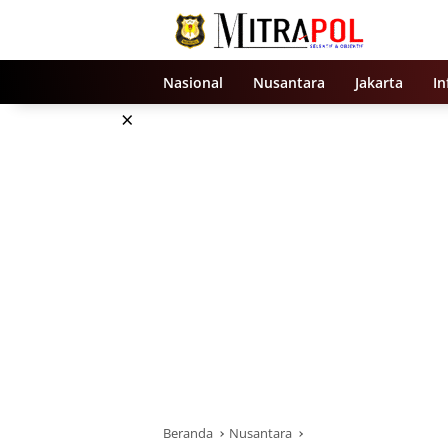
Langsung
ke
konten
Nasional
Nusantara
Jakarta
In
×
Beranda
Nusantara