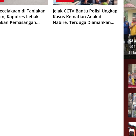
ecelakaan di Tanjakan
Jejak CCTV Bantu Polisi Ungkap
m, Kapolres Lebak
Kasus Kematian Anak di
ahkan Pemasangan
Nabire, Terduga Diamankan
alu Lintas
Kurang dari 24 Jam
Kap
Kar
dan
31 Ju