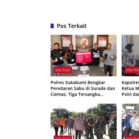
Pos Terkait
Info Polri
Info Pol
Polres Sukabumi Bongkar
Kapolre
Peredaran Sabu di Surade dan
Ketua M
Ciemas, Tiga Tersangka
Polri d
Ditangkap
Kamtib
Info Polri
Info Pol