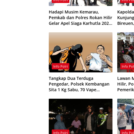
Hadapi Musim Kemarau,
Kapolda
Pemkab dan Polres Rokan Hilir
Kunjung
Gelar Apel Siaga Karhutla 2026,
Bireuen
Perkuat Sinergi Cegah
Infrast
Kebakaran
Info Polri
Info Pol
Tangkap Dua Terduga
Lawan M
Pengedar, Polsek Kembangan
Hilir, P
Sita 1 Kg Sabu, 70 Vape
Pemerik
Etomidate dan 75 Ribu Butir
Obat Keras
Info Polri
Info Pol