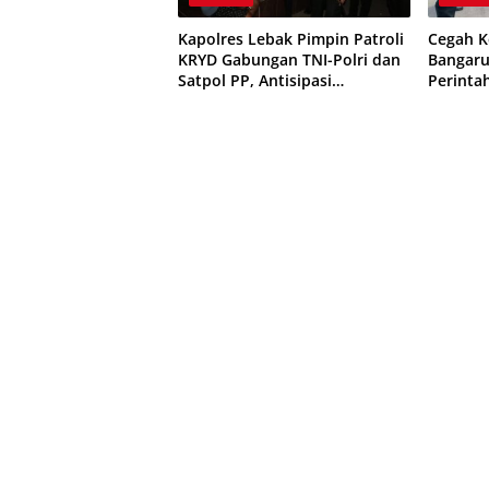
Kapolres Lebak Pimpin Patroli
Cegah K
KRYD Gabungan TNI-Polri dan
Bangaru
Satpol PP, Antisipasi
Perint
Curanmor hingga Balap Liar
Rambu L