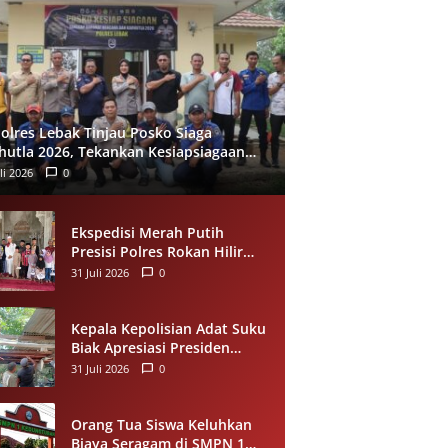
olres Lebak Tinjau Posko Siaga
hutla 2026, Tekankan Kesiapsiagaan
 Pencegahan Kebakaran Hutan
li 2026
0
Ekspedisi Merah Putih
Presisi Polres Rokan Hilir
Salurkan Sedekah Makanan
31 Juli 2026
0
untuk Anak Yatim di
Panipahan
Kepala Kepolisian Adat Suku
Biak Apresiasi Presiden
Prabowo atas Renovasi
31 Juli 2026
0
Rumah Singgah Pasar
Boswesen Sorong
Orang Tua Siswa Keluhkan
Biaya Seragam di SMPN 1