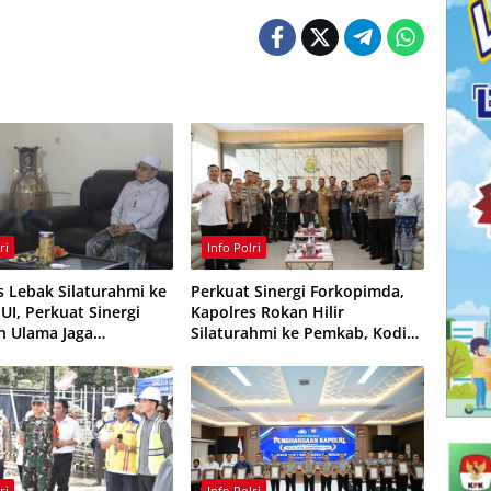
ri
Info Polri
s Lebak Silaturahmi ke
Perkuat Sinergi Forkopimda,
UI, Perkuat Sinergi
Kapolres Rokan Hilir
an Ulama Jaga
Silaturahmi ke Pemkab, Kodim
mas
0321 dan Kejari
ri
Info Polri