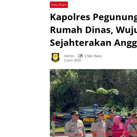
Info Polri
Kapolres Pegunung
Rumah Dinas, Wuj
Sejahterakan Angg
Admin
2 Min Baca
2 Juni 2026