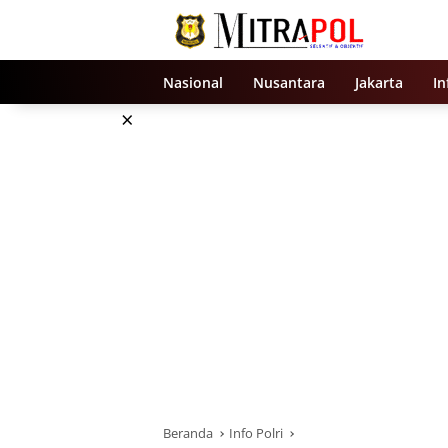
Langsung
ke
konten
Nasional
Nusantara
Jakarta
In
×
Beranda
Info Polri