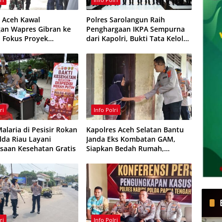
 Aceh Kawal
Polres Sarolangun Raih
an Wapres Gibran ke
Penghargaan IKPA Sempurna
, Fokus Proyek
dari Kapolri, Bukti Tata Kelola
ruktur dan Pendidikan
Anggaran Berintegritas
ri
Info Polri
alaria di Pesisir Rokan
Kapolres Aceh Selatan Bantu
olda Riau Layani
Janda Eks Kombatan GAM,
saan Kesehatan Gratis
Siapkan Bedah Rumah,
Bantuan Gizi dan Modal Usaha
ri
Info Polri