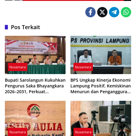
Menyeluruh
Pos Terkait
Nusantara
Nusantara
Bupati Sarolangun Kukuhkan
BPS Ungkap Kinerja Ekonomi
Pengurus Saka Bhayangkara
Lampung Positif, Kemiskinan
2026–2031, Perkuat
Menurun dan Pengangguran
Pembinaan Karakter
Terkendali
Generasi Muda
Nusantara
Nusantara