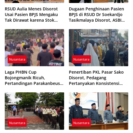
RSUD Aulia Menes Disorot
Dugaan Penghinaan Pasien
Usai Pasien BPJS Mengaku
BPJS di RSUD Dr Soekardjo
Tak Dirawat karena Stok
Tasikmalaya Disorot, ASBI
Obat Habis
Foundation Desak Evaluasi
Etika Pelayanan
Nusantara
Nusantara
Laga PHBN Cup
Penertiban PKL Pasar Sako
Bojongmanik Ricuh,
Disorot, Pedagang
Pertandingan Parakanbeusi
Pertanyakan Konsistensi
vs Feroci FC Sempat
Pengawasan dan Dugaan
Dihentikan
Pungutan
Nusantara
Nusantara