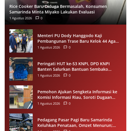
Rice Cooker Baru Diduga Bermasalah, Konsumen
Samarinda Minta Miyako Lakukan Evaluasi
1 Agustus 2026
0
Menteri PU Dody Hanggodo Kaji
Pembangunan Trase Baru Kelok 44 Agam
Usai Longsor, Utamakan Keselamatan
1 Agustus 2026
0
Pengguna Jalan
Peringati HUT ke-53 KNPI, DPD KNPI
Banten Salurkan Bantuan Sembako
Melalui Pemuda Berdampak
1 Agustus 2026
0
Pemohon Ajukan Sengketa Informasi ke
Komisi Informasi Riau, Soroti Dugaan
Tidak Ditanggapinya Permohonan ke
1 Agustus 2026
0
PPID Pelalawan
Pedagang Pasar Pagi Baru Samarinda
Keluhkan Penataan, Omzet Menurun;
Minta Pemkot Evaluasi Distribusi Ruko