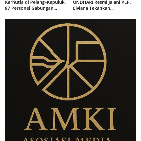
Karhutla di Pelang–Kepuluk,
UNDHARI Resmi Jalani PLP,
87 Personel Gabungan
Elviana Tekankan
Dikerahkan Padamkan Api
Kompetensi, Akhlak Mulia,
dan Profesionalisme Calon
Guru