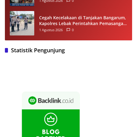
1 Agustus 2026
0
dan Akses Pengunjung
Cegah Kecelakaan di Tanjakan Bangarum,
Kapolres Lebak Perintahkan Pemasangan
Rambu Lalu Lintas
1 Agustus 2026
0
Statistik Pengunjung