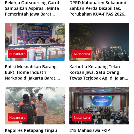
Pekerja Outsourcing Garut
DPRD Kabupaten Sukabumi
Sampaikan Aspirasi, Minta
Sahkan Perda Disabilitas,
Pemerintah Jawa Barat
Perubahan KUA-PPAS 2026
Evaluasi Sistem Kerja
Resmi Disepakati
Nusantara
Nusantara
Polisi Musnahkan Barang
Karhutla Ketapang Telan
Bukti Home Industri
Korban Jiwa, Satu Orang
Narkoba di Jakarta Barat,
Tewas Terjebak Api di Jalan
308 Ribu Pil Zenith Gagal
Pelang–Kepuluk
Beredar
Nusantara
Nusantara
Kapolres Ketapang Tinjau
215 Mahasiswa FKIP