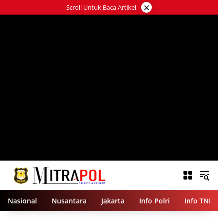
Langsung
×
Scroll Untuk Baca Artikel
ke
konten
Nasional
Nusantara
Jakarta
Info Polri
Info TNI