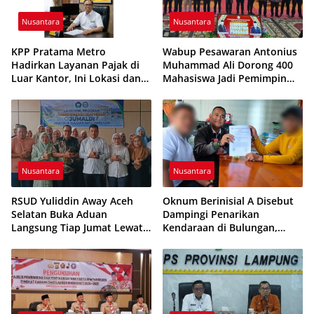
Nusantara
Nusantara
KPP Pratama Metro
Wabup Pesawaran Antonius
Hadirkan Layanan Pajak di
Muhammad Ali Dorong 400
Luar Kantor, Ini Lokasi dan
Mahasiswa Jadi Pemimpin
Jadwalnya
Adaptif dan Berintegritas
Nusantara
Nusantara
RSUD Yuliddin Away Aceh
Oknum Berinisial A Disebut
Selatan Buka Aduan
Dampingi Penarikan
Langsung Tiap Jumat Lewat
Kendaraan di Bulungan,
Program JUMALDI
Dikabarkan Telah Diproses