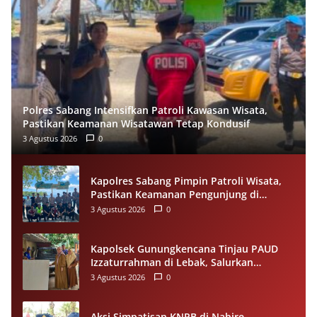
Polres Sabang Intensifkan Patroli Kawasan Wisata,
Pastikan Keamanan Wisatawan Tetap Kondusif
3 Agustus 2026
0
Kapolres Sabang Pimpin Patroli Wisata,
Pastikan Keamanan Pengunjung di
Destinasi Wisata Tetap Kondusif
3 Agustus 2026
0
Kapolsek Gunungkencana Tinjau PAUD
Izzaturrahman di Lebak, Salurkan
Bantuan Plafon untuk Ruang Belajar
3 Agustus 2026
0
Aksi Simpatisan KNPB di Nabire