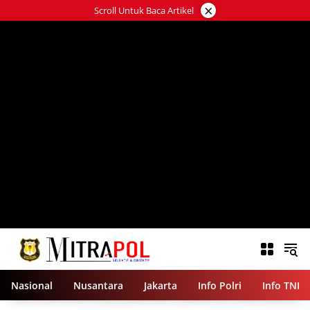
Langsung
×
Scroll Untuk Baca Artikel
ke
konten
Nasional
Nusantara
Jakarta
Info Polri
Info TNI