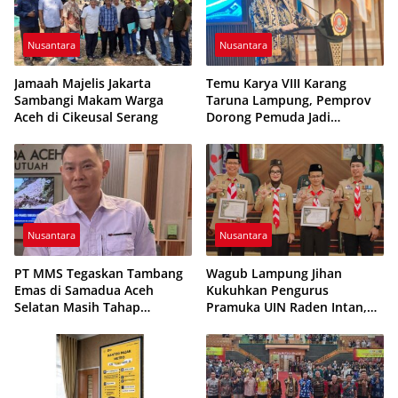
Nusantara
Nusantara
Jamaah Majelis Jakarta
Temu Karya VIII Karang
Sambangi Makam Warga
Taruna Lampung, Pemprov
Aceh di Cikeusal Serang
Dorong Pemuda Jadi
Penggerak Ekonomi Desa
Nusantara
Nusantara
PT MMS Tegaskan Tambang
Wagub Lampung Jihan
Emas di Samadua Aceh
Kukuhkan Pengurus
Selatan Masih Tahap
Pramuka UIN Raden Intan,
Eksplorasi
Tekankan Penguatan
Karakter Generasi Muda