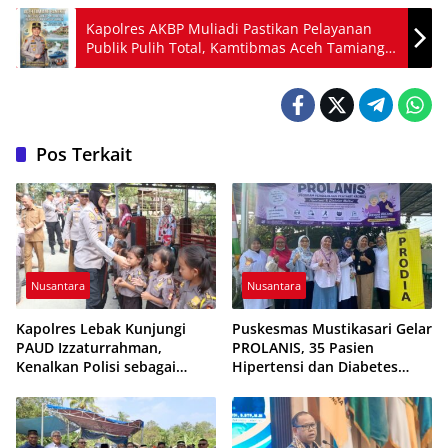
Kapolres AKBP Muliadi Pastikan Pelayanan
Publik Pulih Total, Kamtibmas Aceh Tamiang
Tetap Kondusif Pascabanjir
Pos Terkait
Nusantara
Nusantara
Kapolres Lebak Kunjungi
Puskesmas Mustikasari Gelar
PAUD Izzaturrahman,
PROLANIS, 35 Pasien
Kenalkan Polisi sebagai
Hipertensi dan Diabetes
Sahabat Anak
Ikuti Pemeriksaan Kesehatan