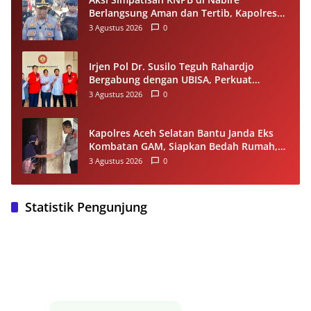
Berlangsung Aman dan Tertib, Kapolres
Apresiasi Semua Pihak
3 Agustus 2026
0
Irjen Pol Dr. Susilo Teguh Rahardjo
Bergabung dengan UBISA, Perkuat
Komitmen Pengembangan Pendidikan
3 Agustus 2026
0
Tinggi
Kapolres Aceh Selatan Bantu Janda Eks
Kombatan GAM, Siapkan Bedah Rumah,
Bantuan Gizi dan Modal Usaha
3 Agustus 2026
0
Statistik Pengunjung