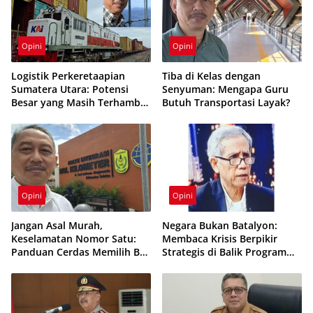
Opini
Opini
Logistik Perkeretaapian
Tiba di Kelas dengan
Sumatera Utara: Potensi
Senyuman: Mengapa Guru
Besar yang Masih Terhambat
Butuh Transportasi Layak?
Infrastruktur
Opini
Opini
Jangan Asal Murah,
Negara Bukan Batalyon:
Keselamatan Nomor Satu:
Membaca Krisis Berpikir
Panduan Cerdas Memilih Bus
Strategis di Balik Program
Wisata untuk Liburan
Makan Bergizi Gratis
Sekolah