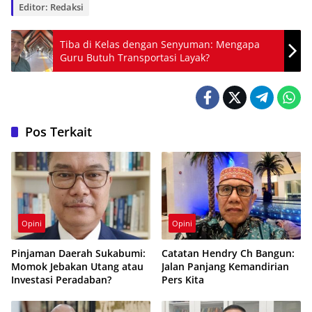
Editor: Redaksi
Tiba di Kelas dengan Senyuman: Mengapa
Guru Butuh Transportasi Layak?
Pos Terkait
Opini
Opini
Pinjaman Daerah Sukabumi:
Catatan Hendry Ch Bangun:
Momok Jebakan Utang atau
Jalan Panjang Kemandirian
Investasi Peradaban?
Pers Kita