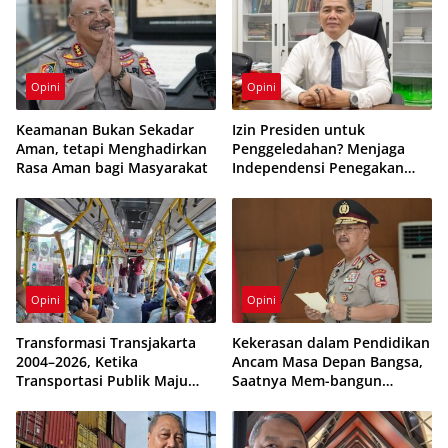
Opini
Opini
Keamanan Bukan Sekadar
Izin Presiden untuk
Aman, tetapi Menghadirkan
Penggeledahan? Menjaga
Rasa Aman bagi Masyarakat
Independensi Penegakan
Hukum di Negara Hukum
Opini
Opini
Transformasi Transjakarta
Kekerasan dalam Pendidikan
2004–2026, Ketika
Ancam Masa Depan Bangsa,
Transportasi Publik Maju
Saatnya Mem-bangun
tetapi Beban Subsidi APBD
Sekolah Humanis dan
Terus Membesar
Berkarakter