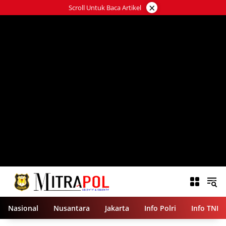
Langsung
×
Scroll Untuk Baca Artikel
ke
konten
Nasional
Nusantara
Jakarta
Info Polri
Info TNI