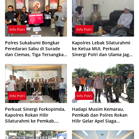
Info Polri
Info Polri
Polres Sukabumi Bongkar
Kapolres Lebak Silaturahmi
Peredaran Sabu di Surade
ke Ketua MUI, Perkuat
dan Ciemas, Tiga Tersangka
Sinergi Polri dan Ulama Jaga
Ditangkap
Kamtibmas
Info Polri
Info Polri
Perkuat Sinergi Forkopimda,
Hadapi Musim Kemarau,
Kapolres Rokan Hilir
Pemkab dan Polres Rokan
Silaturahmi ke Pemkab,
Hilir Gelar Apel Siaga
Kodim 0321 dan Kejari
Karhutla 2026, Perkuat
Sinergi Cegah Kebakaran