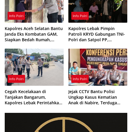
Info Polri
Info Polri
Kapolres Aceh Selatan Bantu
Kapolres Lebak Pimpin
Janda Eks Kombatan GAM,
Patroli KRYD Gabungan TNI-
Siapkan Bedah Rumah,
Polri dan Satpol PP,
Bantuan Gizi dan Modal
Antisipasi Curanmor hingga
Usaha
Balap Liar
Info Polri
Info Polri
Cegah Kecelakaan di
Jejak CCTV Bantu Polisi
Tanjakan Bangarum,
Ungkap Kasus Kematian
Kapolres Lebak Perintahkan
Anak di Nabire, Terduga
Pemasangan Rambu Lalu
Diamankan Kurang dari 24
Lintas
Jam