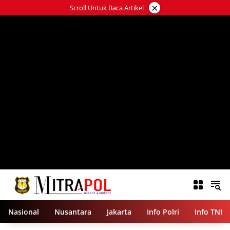
Langsung
×
Scroll Untuk Baca Artikel
ke
konten
Nasional
Nusantara
Jakarta
Info Polri
Info TNI