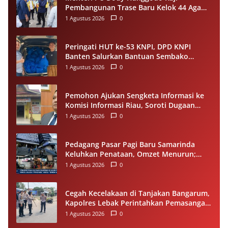
Pembangunan Trase Baru Kelok 44 Agam
Usai Longsor, Utamakan Keselamatan
1 Agustus 2026
0
Pengguna Jalan
Peringati HUT ke-53 KNPI, DPD KNPI
Banten Salurkan Bantuan Sembako
Melalui Pemuda Berdampak
1 Agustus 2026
0
Pemohon Ajukan Sengketa Informasi ke
Komisi Informasi Riau, Soroti Dugaan
Tidak Ditanggapinya Permohonan ke
1 Agustus 2026
0
PPID Pelalawan
Pedagang Pasar Pagi Baru Samarinda
Keluhkan Penataan, Omzet Menurun;
Minta Pemkot Evaluasi Distribusi Ruko
1 Agustus 2026
0
dan Akses Pengunjung
Cegah Kecelakaan di Tanjakan Bangarum,
Kapolres Lebak Perintahkan Pemasangan
Rambu Lalu Lintas
1 Agustus 2026
0