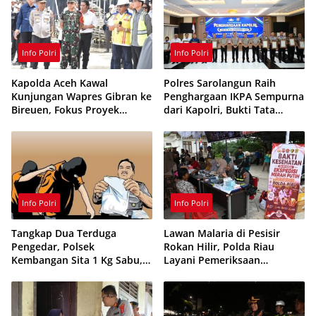
Info Polri
Info Polri
Kapolda Aceh Kawal
Polres Sarolangun Raih
Kunjungan Wapres Gibran ke
Penghargaan IKPA Sempurna
Bireuen, Fokus Proyek
dari Kapolri, Bukti Tata
Infrastruktur dan Pendidikan
Kelola Anggaran
Berintegritas
Info Polri
Info Polri
Tangkap Dua Terduga
Lawan Malaria di Pesisir
Pengedar, Polsek
Rokan Hilir, Polda Riau
Kembangan Sita 1 Kg Sabu,
Layani Pemeriksaan
70 Vape Etomidate dan 75
Kesehatan Gratis
Ribu Butir Obat Keras