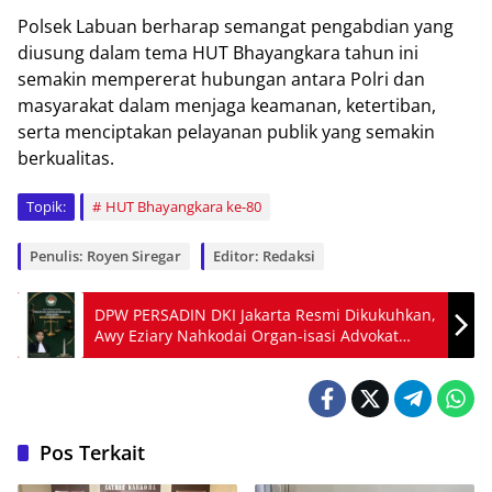
Polsek Labuan berharap semangat pengabdian yang
diusung dalam tema HUT Bhayangkara tahun ini
semakin mempererat hubungan antara Polri dan
masyarakat dalam menjaga keamanan, ketertiban,
serta menciptakan pelayanan publik yang semakin
berkualitas.
Topik:
HUT Bhayangkara ke-80
Penulis: Royen Siregar
Editor: Redaksi
DPW PERSADIN DKI Jakarta Resmi Dikukuhkan,
Awy Eziary Nahkodai Organ-isasi Advokat
Perkuat Akses Keadilan
Pos Terkait