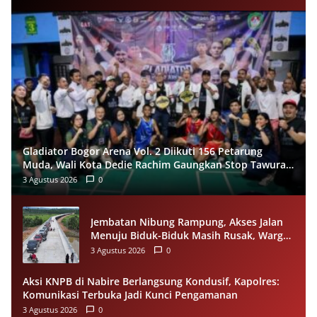
Gladiator Bogor Arena Vol. 2 Diikuti 156 Petarung
Muda, Wali Kota Dedie Rachim Gaungkan Stop Tawuran
Lewat Tinju
3 Agustus 2026
0
Jembatan Nibung Rampung, Akses Jalan
Menuju Biduk-Biduk Masih Rusak, Warga
Minta Pemprov Kaltim Segera Bertindak
3 Agustus 2026
0
Aksi KNPB di Nabire Berlangsung Kondusif, Kapolres:
Komunikasi Terbuka Jadi Kunci Pengamanan
3 Agustus 2026
0