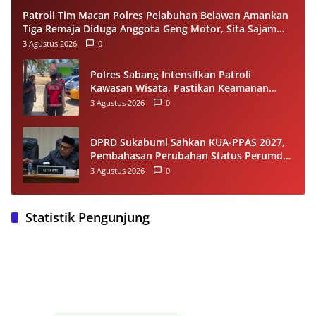
Patroli Tim Macan Polres Pelabuhan Belawan Amankan
Tiga Remaja Diduga Anggota Geng Motor, Sita Sajam
dan Sepeda Motor
3 Agustus 2026
0
Polres Sabang Intensifkan Patroli
Kawasan Wisata, Pastikan Keamanan
Wisatawan Tetap Kondusif
3 Agustus 2026
0
DPRD Sukabumi Sahkan KUA-PPAS 2027,
Pembahasan Perubahan Status Perumda
Tirta Jaya Berlanjut
3 Agustus 2026
0
Statistik Pengunjung