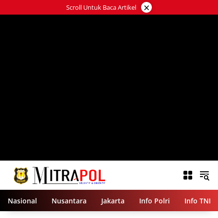
Langsung
×
Scroll Untuk Baca Artikel
ke
konten
Nasional
Nusantara
Jakarta
Info Polri
Info TNI