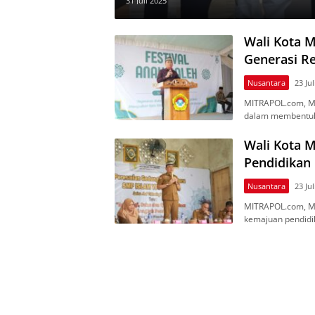
31 Juli 2025
Wali Kota M
Generasi Re
Nusantara
23 Jul
MITRAPOL.com, Mе
dalam mеmbеntuk g
Wali Kota 
Pendidikan 
Nusantara
23 Jul
MITRAPOL.com, M
kеmаjuаn реndіdіk