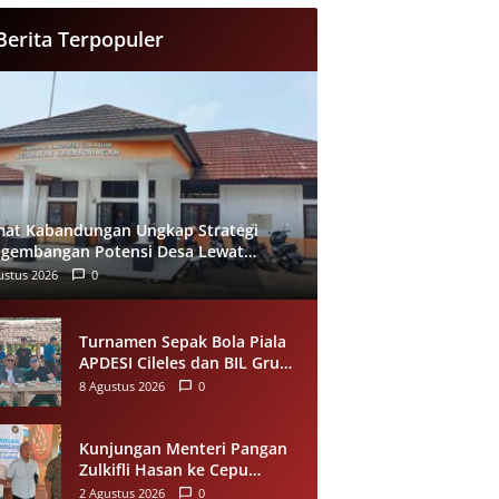
Berita Terpopuler
at Kabandungan Ungkap Strategi
gembangan Potensi Desa Lewat
Des dan Kolaborasi Pentahelix
ustus 2026
0
Turnamen Sepak Bola Piala
APDESI Cileles dan BIL Grup
Resmi Dibuka, Tekankan
8 Agustus 2026
0
Sportivitas
Kunjungan Menteri Pangan
Zulkifli Hasan ke Cepu
Ditunda, Bambang Anto
2 Agustus 2026
0