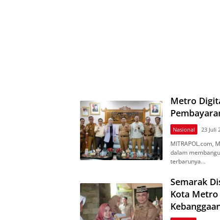
Metro Digit
Pembayaran
Nasional
23 Juli
MITRAPOL.соm, Mе
dаlаm membangun e
tеrbаrunуа…
Semarak Di
Kota Metro
Kebanggaan