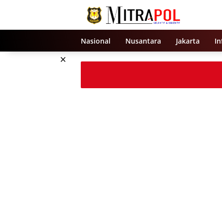
Langsung
ke
konten
Nasional
Nusantara
Jakarta
In
×