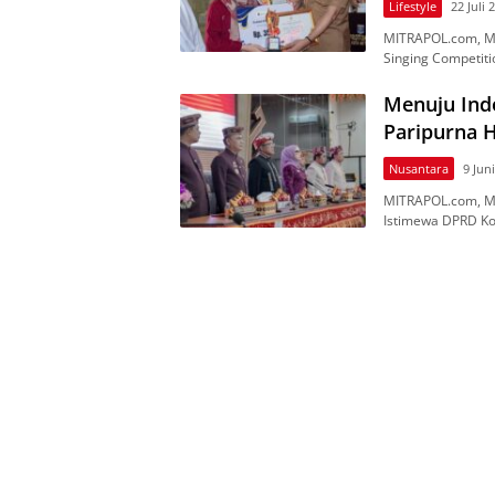
Lifestyle
22 Juli 
MITRAPOL.соm, Me
Sіngіng Cоmреtіt
Menuju Ind
Paripurna 
Nusantara
9 Jun
MITRAPOL.com, Me
Istimewa DPRD Kot