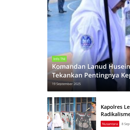
Info TNI
Komandan Lanud Husein
Tekankan Pentingnya Ke
19 September 2025
Kapolres Le
Radikalism
Nusantara
8 Se