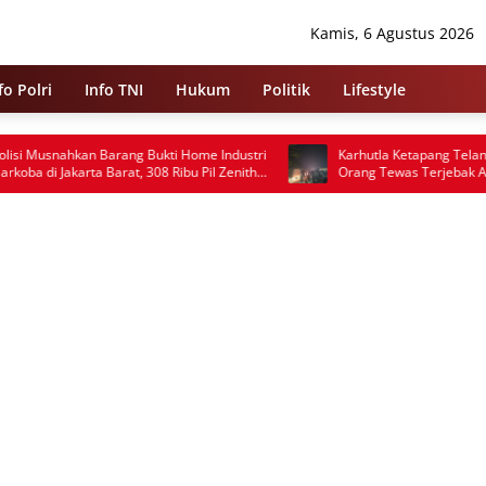
Kamis, 6 Agustus 2026
fo Polri
Info TNI
Hukum
Politik
Lifestyle
ukti Home Industri
Karhutla Ketapang Telan Korban Jiwa, Satu
08 Ribu Pil Zenith
Orang Tewas Terjebak Api di Jalan Pelang–
Kepuluk