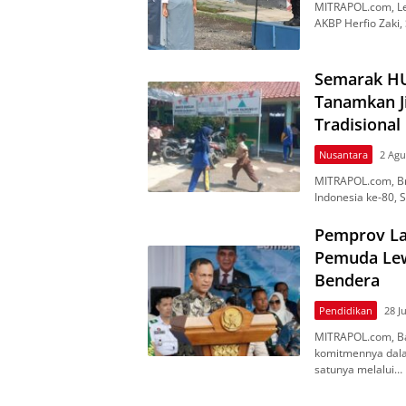
MITRAPOL.com, Le
AKBP Hеrfіо Zаkі,
Semarak HUT
Tanamkan J
Tradisional
Nusantara
2 Agu
MITRAPOL.com, Br
Indоnеѕіа kе-80, 
Pemprov L
Pemuda Lew
Bendera
Pendidikan
28 J
MITRAPOL.com, Ba
komitmennya dаlа
ѕаtunуа mеlаluі…