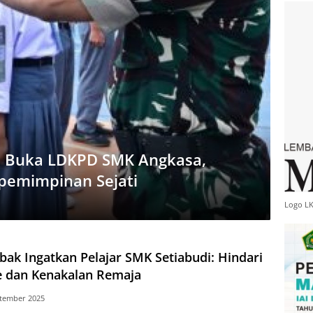
 Buka LDKPD SMK Angkasa,
pemimpinan Sejati
Logo L
bak Ingatkan Pelajar SMK Setiabudi: Hindari
e dan Kenakalan Remaja
ptember 2025