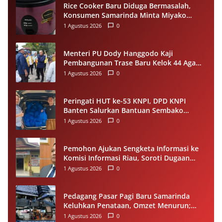
Rice Cooker Baru Diduga Bermasalah,
Konsumen Samarinda Minta Miyako
Lakukan Evaluasi
1 Agustus 2026
0
Menteri PU Dody Hanggodo Kaji
Pembangunan Trase Baru Kelok 44 Agam
Usai Longsor, Utamakan Keselamatan
1 Agustus 2026
0
Pengguna Jalan
Peringati HUT ke-53 KNPI, DPD KNPI
Banten Salurkan Bantuan Sembako
Melalui Pemuda Berdampak
1 Agustus 2026
0
Pemohon Ajukan Sengketa Informasi ke
Komisi Informasi Riau, Soroti Dugaan
Tidak Ditanggapinya Permohonan ke
1 Agustus 2026
0
PPID Pelalawan
Pedagang Pasar Pagi Baru Samarinda
Keluhkan Penataan, Omzet Menurun;
Minta Pemkot Evaluasi Distribusi Ruko
1 Agustus 2026
0