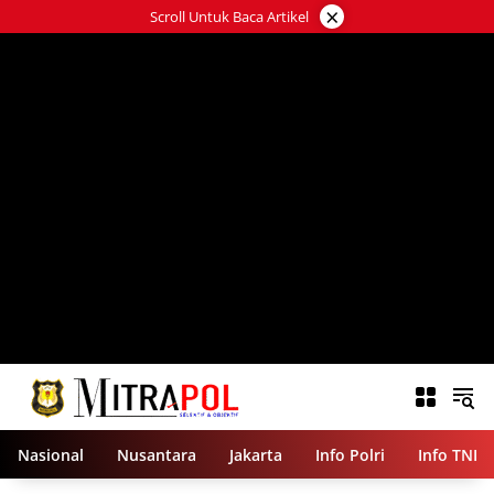
Langsung
×
Scroll Untuk Baca Artikel
ke
konten
Nasional
Nusantara
Jakarta
Info Polri
Info TNI