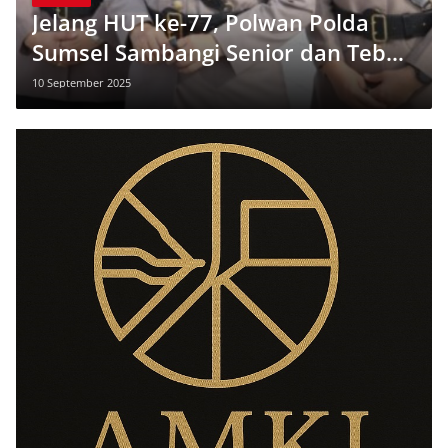
Jelang HUT ke-77, Polwan Polda
Sumsel Sambangi Senior dan Tebar
Pesan Inspiratif
10 September 2025