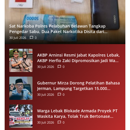
Sat Narkoba Polres Pelabuhan Belawan Tangkap
Pengedar Sabu, Dua Paket Narkotika Disita dari
Tersangka
30 Juli 2026
0
AKBP Arninsi Resmi Jabat Kapolres Lebak,
AKBP Herfio Zaki Dipromosikan Jadi Wadir
Reskrimsus Polda Banten
30 Juli 2026
0
Gubernur Mirza Dorong Pelatihan Bahasa
Jerman, Lampung Targetkan 15.000
Pekerja Terampil ke Luar Negeri per
30 Juli 2026
0
Tahun
Warga Lebak Blokade Armada Proyek PT
Waskita Karya, Tolak Truk Bertonase
Besar Melintasi Jalan Kopi–Sangiang Maja
30 Juli 2026
0