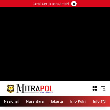
Langsung
×
Scroll Untuk Baca Artikel
ke
konten
Nasional
Nusantara
Jakarta
Info Polri
Info TNI