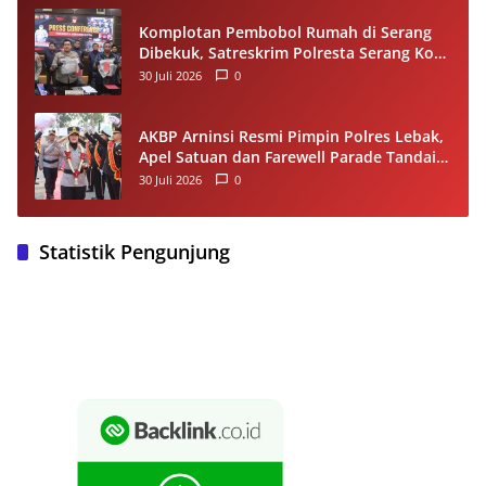
Komplotan Pembobol Rumah di Serang
Dibekuk, Satreskrim Polresta Serang Kota
Tangkap 4 Pelaku dan Kejar Satu DPO
30 Juli 2026
0
AKBP Arninsi Resmi Pimpin Polres Lebak,
Apel Satuan dan Farewell Parade Tandai
Estafet Kepemimpinan
30 Juli 2026
0
Statistik Pengunjung