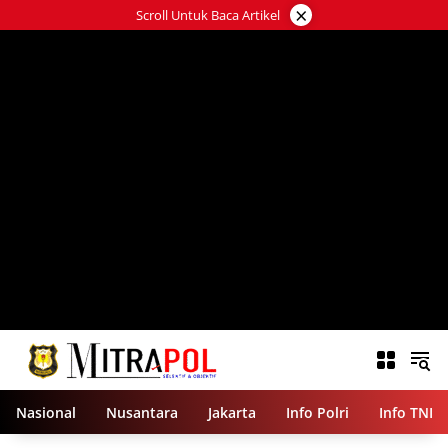
Langsung
×
Scroll Untuk Baca Artikel
ke
konten
Nasional
Nusantara
Jakarta
Info Polri
Info TNI