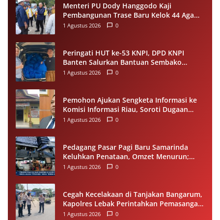
Menteri PU Dody Hanggodo Kaji
Pembangunan Trase Baru Kelok 44 Agam
Usai Longsor, Utamakan Keselamatan
1 Agustus 2026
0
Pengguna Jalan
Peringati HUT ke-53 KNPI, DPD KNPI
Banten Salurkan Bantuan Sembako
Melalui Pemuda Berdampak
1 Agustus 2026
0
Pemohon Ajukan Sengketa Informasi ke
Komisi Informasi Riau, Soroti Dugaan
Tidak Ditanggapinya Permohonan ke
1 Agustus 2026
0
PPID Pelalawan
Pedagang Pasar Pagi Baru Samarinda
Keluhkan Penataan, Omzet Menurun;
Minta Pemkot Evaluasi Distribusi Ruko
1 Agustus 2026
0
dan Akses Pengunjung
Cegah Kecelakaan di Tanjakan Bangarum,
Kapolres Lebak Perintahkan Pemasangan
Rambu Lalu Lintas
1 Agustus 2026
0