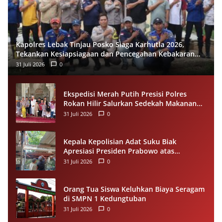
Kapolres Lebak Tinjau Posko Siaga Karhutla 2026,
Tekankan Kesiapsiagaan dan Pencegahan Kebakaran
Hutan
31 Juli 2026
0
Ekspedisi Merah Putih Presisi Polres
Rokan Hilir Salurkan Sedekah Makanan
untuk Anak Yatim di Panipahan
31 Juli 2026
0
Kepala Kepolisian Adat Suku Biak
Apresiasi Presiden Prabowo atas
Renovasi Rumah Singgah Pasar Boswesen
31 Juli 2026
0
Sorong
Orang Tua Siswa Keluhkan Biaya Seragam
di SMPN 1 Kedungtuban
31 Juli 2026
0