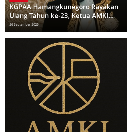
KGPAA Hamangkunegoro Rayakan
Ulang Tahun ke-23, Ketua AMKI
Jateng Sebut Sosok “Mas Jawa
26 September 2025
Premium”