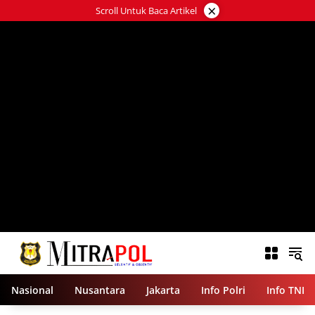
Langsung
×
Scroll Untuk Baca Artikel
ke
konten
Nasional
Nusantara
Jakarta
Info Polri
Info TNI