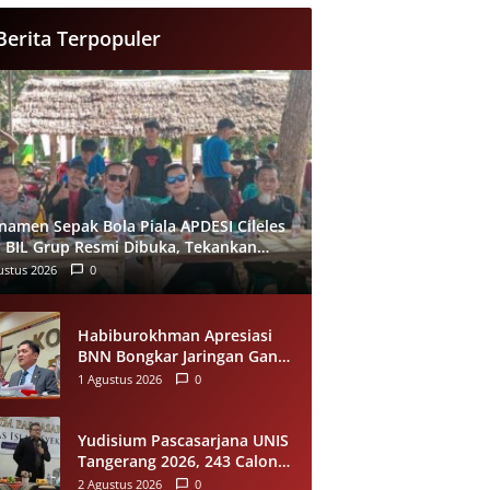
Berita Terpopuler
namen Sepak Bola Piala APDESI Cileles
 BIL Grup Resmi Dibuka, Tekankan
rtivitas
ustus 2026
0
Habiburokhman Apresiasi
BNN Bongkar Jaringan Ganja
Gayo-Medan, Sita 93
1 Agustus 2026
0
Kilogram di Sumut
Yudisium Pascasarjana UNIS
Tangerang 2026, 243 Calon
Magister Resmi Lulus Siap
2 Agustus 2026
0