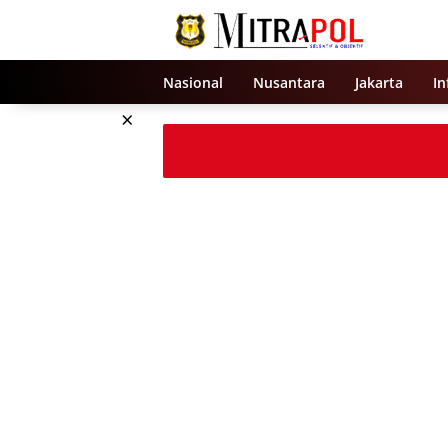
Langsung
ke
konten
Nasional
Nusantara
Jakarta
In
×