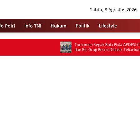
Sabtu, 8 Agustus 2026
fo Polri
Info TNI
Hukum
Politik
Lifestyle
Turnamen Sepak Bola Piala APDESI Cileles
Pe
dan BIL Grup Resmi Dibuka, Tekankan
Tu
Sportivitas
Atl