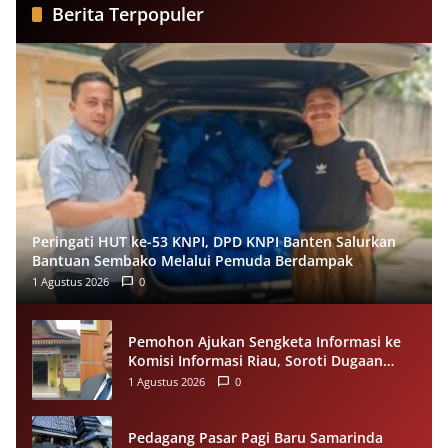
Berita Terpopuler
Peringati HUT ke-53 KNPI, DPD KNPI Banten Salurkan
Bantuan Sembako Melalui Pemuda Berdampak
1 Agustus 2026
0
Pemohon Ajukan Sengketa Informasi ke
Komisi Informasi Riau, Soroti Dugaan
Tidak Ditanggapinya Permohonan ke
1 Agustus 2026
0
PPID Pelalawan
Pedagang Pasar Pagi Baru Samarinda