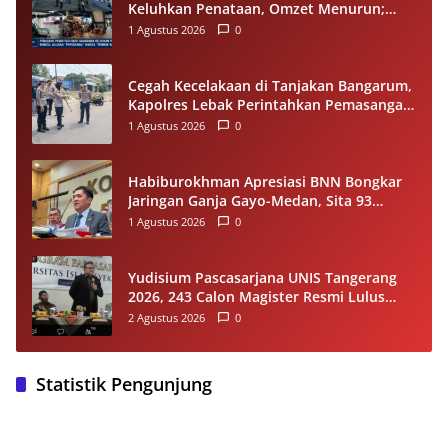
Keluhkan Penataan, Omzet Menurun;
Minta Pemkot Evaluasi Distribusi Ruko
1 Agustus 2026
0
dan Akses Pengunjung
Cegah Kecelakaan di Tanjakan Bangarum,
Kapolres Lebak Perintahkan Pemasangan
Rambu Lalu Lintas
1 Agustus 2026
0
Habiburokhman Apresiasi BNN Bongkar
Jaringan Ganja Gayo-Medan, Sita 93
Kilogram di Sumut
1 Agustus 2026
0
Yudisium Pascasarjana UNIS Tangerang
2026, 243 Calon Magister Resmi Lulus
Siap Diwisuda Oktober
2 Agustus 2026
0
Statistik Pengunjung