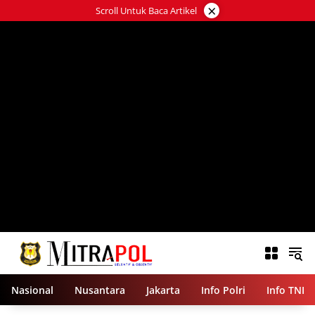
Langsung
×
Scroll Untuk Baca Artikel
ke
konten
Nasional
Nusantara
Jakarta
Info Polri
Info TNI