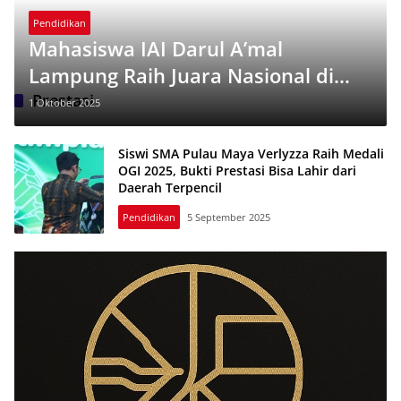
Pendidikan
Mahasiswa IAI Darul A’mal
Lampung Raih Juara Nasional di
FIKROH 2025, Harumkan Nama
Prestasi
1 Oktober 2025
Kampus
Siswi SMA Pulau Maya Verlyzza Raih Medali
OGI 2025, Bukti Prestasi Bisa Lahir dari
Daerah Terpencil
Pendidikan
5 September 2025