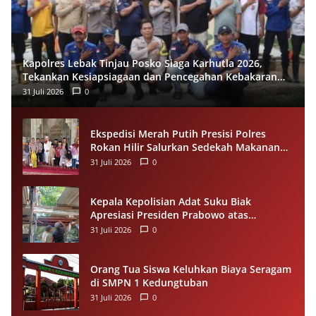
Kapolres Lebak Tinjau Posko Siaga Karhutla 2026,
Tekankan Kesiapsiagaan dan Pencegahan Kebakaran
Hutan
31 Juli 2026
0
Ekspedisi Merah Putih Presisi Polres
Rokan Hilir Salurkan Sedekah Makanan
untuk Anak Yatim di Panipahan
31 Juli 2026
0
Kepala Kepolisian Adat Suku Biak
Apresiasi Presiden Prabowo atas
Renovasi Rumah Singgah Pasar Boswesen
31 Juli 2026
0
Sorong
Orang Tua Siswa Keluhkan Biaya Seragam
di SMPN 1 Kedungtuban
31 Juli 2026
0