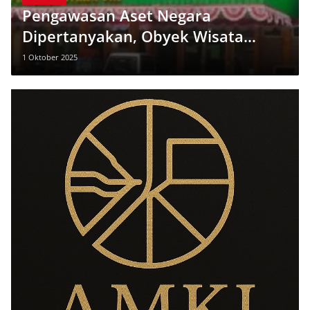
Pengawasan Aset Negara
Dipertanyakan, Obyek Wisata
Diduga Tanpa Izin Ada di Lahan
1 Oktober 2025
PTPN Rancabali