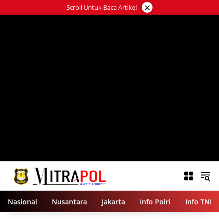
Langsung
×
Scroll Untuk Baca Artikel
ke
konten
Nasional
Nusantara
Jakarta
Info Polri
Info TNI