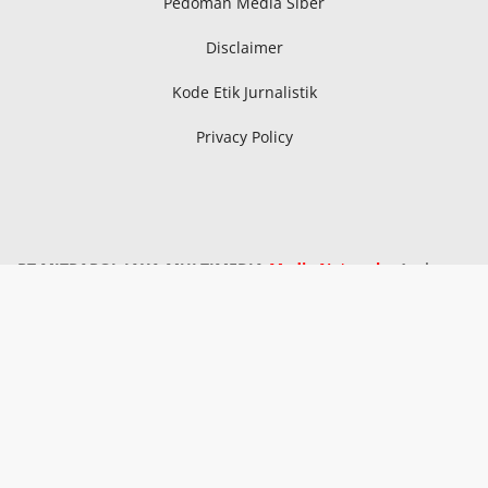
Pedoman Media Siber
Disclaimer
Kode Etik Jurnalistik
Privacy Policy
PT MITRAPOL JAYA MULTIMEDIA
Media Network
: Aceh,
Sumatra Utara, Sumatra Selatan, Kepri, Riau, Bangka
Belitung, Metro Lampung, Lampung Tengah, Lampung
Timur, Serang, Pandeglang, Lebak, Kota Tangerang,
Kabupaten Tangerang, Tangerang Selatan, Subang,
Tasikmalaya, Sukabumi, Pekalongan, Kudus, Blora, Ngawi,
Demak, Pati, Banyuwangi, Pasuruan, Kalimantan Timur,
Kalimantan Utara, Sulawesi Selatan, Sulawesi Utara,
Sulawesi Tenggara, Papua Selatan.