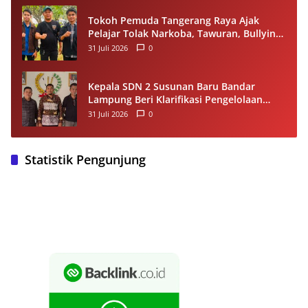
Tokoh Pemuda Tangerang Raya Ajak
Pelajar Tolak Narkoba, Tawuran, Bullying
dan Miras
31 Juli 2026
0
Kepala SDN 2 Susunan Baru Bandar
Lampung Beri Klarifikasi Pengelolaan
Dana BOS, Tegaskan Sesuai Juknis
31 Juli 2026
0
Statistik Pengunjung