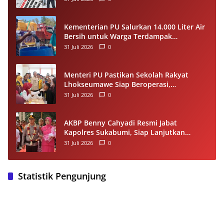
Kompetensi
Kementerian PU Salurkan 14.000 Liter Air
Bersih untuk Warga Terdampak
Kekeringan di Seram Bagian Timur
31 Juli 2026
0
Menteri PU Pastikan Sekolah Rakyat
Lhokseumawe Siap Beroperasi,
Dilengkapi Asrama hingga Laptop Gratis
31 Juli 2026
0
AKBP Benny Cahyadi Resmi Jabat
Kapolres Sukabumi, Siap Lanjutkan
Program dan Perkuat Pelayanan
31 Juli 2026
0
Masyarakat
Statistik Pengunjung