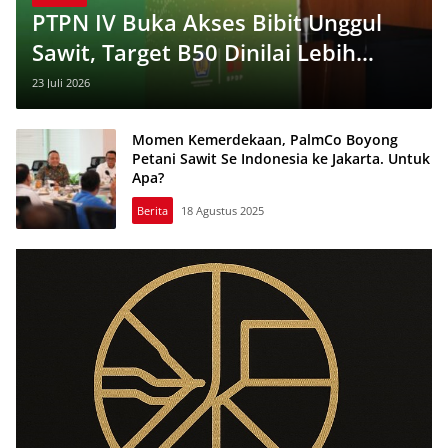
PTPN IV Buka Akses Bibit Unggul
Sawit, Target B50 Dinilai Lebih
Realistis
23 Juli 2026
Momen Kemerdekaan, PalmCo Boyong
Petani Sawit Se Indonesia ke Jakarta. Untuk
Apa?
Berita
18 Agustus 2025