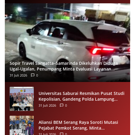
Sopir Travel Sangatta–Samarinda Dikeluhkan Diduga
Ugal-Ugalan, Penumpang Minta Evaluasi Layanan
Almeera
31 Juli 2026
0
Universitas Saburai Resmikan Pusat Studi
Kepolisian, Gandeng Polda Lampung
Perkuat Riset dan Pelayanan Publik
31 Juli 2026
0
Aliansi BEM Serang Raya Soroti Mutasi
Pejabat Pemkot Serang, Minta
Penempatan Jabatan Berbasis
31 Juli 2026
0