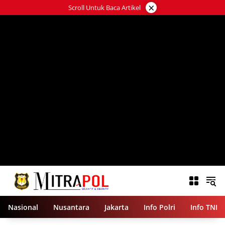
Langsung
×
Scroll Untuk Baca Artikel
ke
konten
Nasional
Nusantara
Jakarta
Info Polri
Info TNI