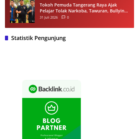
Tokoh Pemuda Tangerang Raya Ajak
Pelajar Tolak Narkoba, Tawuran, Bullying
dan Miras
31 Juli 2026
0
Statistik Pengunjung