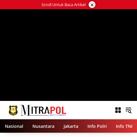
Langsung
×
Scroll Untuk Baca Artikel
ke
konten
Nasional
Nusantara
Jakarta
Info Polri
Info TNI