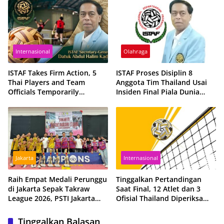
Thailand
Internasional
Olahraga
ISTAF Takes Firm Action, 5
ISTAF Proses Disiplin 8
Thai Players and Team
Anggota Tim Thailand Usai
Officials Temporarily
Insiden Final Piala Dunia
Suspended from All
Sepak Takraw 2026
Sepaktakraw Activities
Jakarta
Internasional
Raih Empat Medali Perunggu
Tinggalkan Pertandingan
di Jakarta Sepak Takraw
Saat Final, 12 Atlet dan 3
League 2026, PSTI Jakarta
Ofisial Thailand Diperiksa
Barat Optimistis Bangkit
ISTAF
Musim Depan
Tinggalkan Balasan