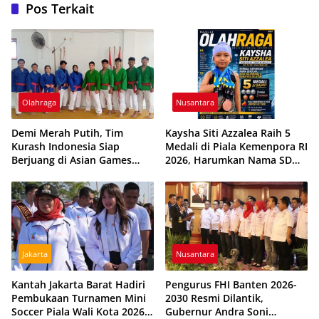
Pos Terkait
Olahraga
Nusantara
Demi Merah Putih, Tim
Kaysha Siti Azzalea Raih 5
Kurash Indonesia Siap
Medali di Piala Kemenpora RI
Berjuang di Asian Games
2026, Harumkan Nama SD
2026 Meski Dihantui
Pusri Palembang dan Sumsel
Ketidakpastian
Jakarta
Nusantara
Kantah Jakarta Barat Hadiri
Pengurus FHI Banten 2026-
Pembukaan Turnamen Mini
2030 Resmi Dilantik,
Soccer Piala Wali Kota 2026,
Gubernur Andra Soni