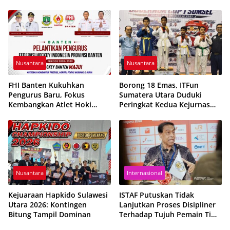
Perkuat Sportivitas dan
Targetkan Prestasi PON 2028
Kebersamaan Pemuda
Nusantara
Nusantara
FHI Banten Kukuhkan
Borong 18 Emas, ITFun
Pengurus Baru, Fokus
Sumatera Utara Duduki
Kembangkan Atlet Hoki
Peringkat Kedua Kejurnas
Berpres-tasi
2026
Nusantara
Internasional
Kejuaraan Hapkido Sulawesi
ISTAF Putuskan Tidak
Utara 2026: Kontingen
Lanjutkan Proses Disipliner
Bitung Tampil Dominan
Terhadap Tujuh Pemain Tim
Nasional Sepak Takraw