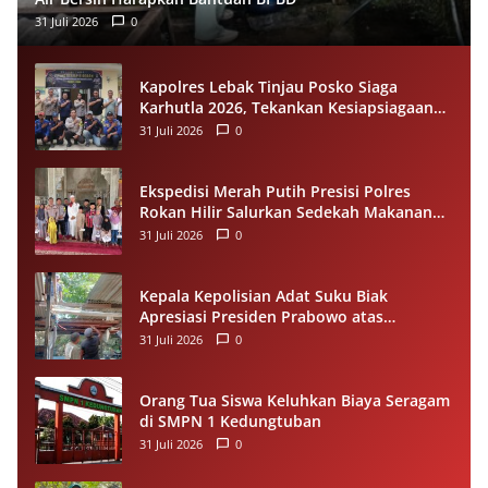
31 Juli 2026
0
Kapolres Lebak Tinjau Posko Siaga
Karhutla 2026, Tekankan Kesiapsiagaan
dan Pencegahan Kebakaran Hutan
31 Juli 2026
0
Ekspedisi Merah Putih Presisi Polres
Rokan Hilir Salurkan Sedekah Makanan
untuk Anak Yatim di Panipahan
31 Juli 2026
0
Kepala Kepolisian Adat Suku Biak
Apresiasi Presiden Prabowo atas
Renovasi Rumah Singgah Pasar Boswesen
31 Juli 2026
0
Sorong
Orang Tua Siswa Keluhkan Biaya Seragam
di SMPN 1 Kedungtuban
31 Juli 2026
0