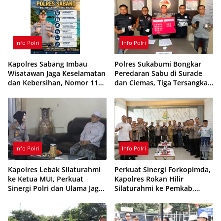
Info Polri
Info Polri
Kapolres Sabang Imbau
Polres Sukabumi Bongkar
Wisatawan Jaga Keselamatan
Peredaran Sabu di Surade
dan Kebersihan, Nomor 110
dan Ciemas, Tiga Tersangka
Siaga 24 Jam
Ditangkap
Info Polri
Info Polri
Kapolres Lebak Silaturahmi
Perkuat Sinergi Forkopimda,
ke Ketua MUI, Perkuat
Kapolres Rokan Hilir
Sinergi Polri dan Ulama Jaga
Silaturahmi ke Pemkab,
Kamtibmas
Kodim 0321 dan Kejari