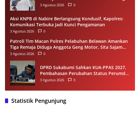
Minta Pemprov Kaltim Segera Bertindak
3 Agustus 2026
0
Aksi KNPB di Nabire Berlangsung Kondusif, Kapolres:
Komunikasi Terbuka Jadi Kunci Pengamanan
3 Agustus 2026
0
Patroli Tim Macan Polres Pelabuhan Belawan Amankan
Tiga Remaja Diduga Anggota Geng Motor, Sita Sajam
dan Sepeda Motor
3 Agustus 2026
0
DPRD Sukabumi Sahkan KUA-PPAS 2027,
Pembahasan Perubahan Status Perumda
Tirta Jaya Berlanjut
3 Agustus 2026
0
Statistik Pengunjung