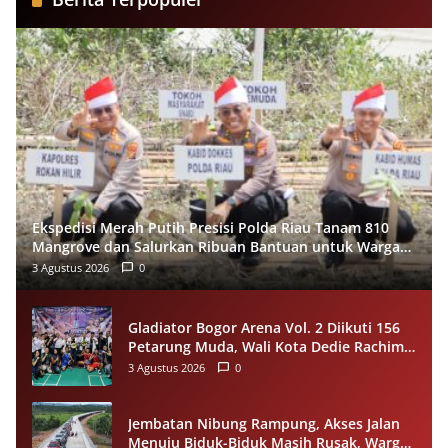
Ekspedisi Merah Putih Presisi Polda Riau Tanam 810
Mangrove dan Salurkan Ribuan Bantuan untuk Warga
Pesisir Sinaboi
3 Agustus 2026
0
Gladiator Bogor Arena Vol. 2 Diikuti 156
Petarung Muda, Wali Kota Dedie Rachim
Gaungkan Stop Tawuran Lewat Tinju
3 Agustus 2026
0
Jembatan Nibung Rampung, Akses Jalan
Menuju Biduk-Biduk Masih Rusak, Warga