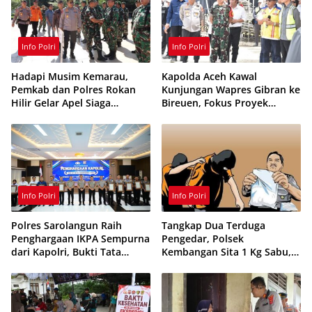
Info Polri
Info Polri
Hadapi Musim Kemarau,
Kapolda Aceh Kawal
Pemkab dan Polres Rokan
Kunjungan Wapres Gibran ke
Hilir Gelar Apel Siaga
Bireuen, Fokus Proyek
Karhutla 2026, Perkuat
Infrastruktur dan Pendidikan
Sinergi Cegah Kebakaran
Info Polri
Info Polri
Polres Sarolangun Raih
Tangkap Dua Terduga
Penghargaan IKPA Sempurna
Pengedar, Polsek
dari Kapolri, Bukti Tata
Kembangan Sita 1 Kg Sabu,
Kelola Anggaran
70 Vape Etomidate dan 75
Berintegritas
Ribu Butir Obat Keras