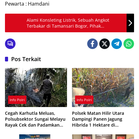
Pewarta : Hamdani
Alami Konsleting Listrik, Sebuah Angkot
Terbakar di Tamansari Bogor, Pihak
Kepolisian Lakukan Penanganan
Pos Terkait
Info Polri
Info Polri
Cegah Karhutla Meluas,
Polsek Matan Hilir Utara
Polsubsektor Sungai Melayu
Dampingi Panen Jagung
Rayak Cek dan Padamkan
Hibrida 1 Hektare di
Titik Api di Ketapang
Ketapang