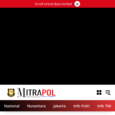
Langsung
×
Scroll Untuk Baca Artikel
ke
konten
Nasional
Nusantara
Jakarta
Info Polri
Info TNI