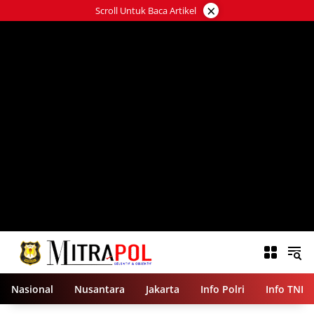
Langsung
×
Scroll Untuk Baca Artikel
ke
konten
Nasional
Nusantara
Jakarta
Info Polri
Info TNI