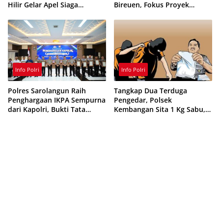
Hilir Gelar Apel Siaga
Bireuen, Fokus Proyek
Karhutla 2026, Perkuat
Infrastruktur dan Pendidikan
Sinergi Cegah Kebakaran
Info Polri
Info Polri
Polres Sarolangun Raih
Tangkap Dua Terduga
Penghargaan IKPA Sempurna
Pengedar, Polsek
dari Kapolri, Bukti Tata
Kembangan Sita 1 Kg Sabu,
Kelola Anggaran
70 Vape Etomidate dan 75
Berintegritas
Ribu Butir Obat Keras