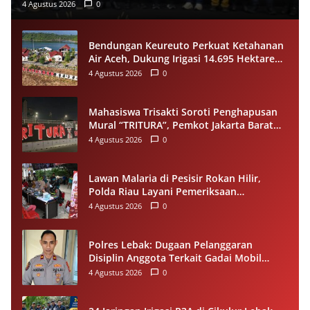
4 Agustus 2026
0
Bendungan Keureuto Perkuat Ketahanan
Air Aceh, Dukung Irigasi 14.695 Hektare
saat Musim Kemarau
4 Agustus 2026
0
Mahasiswa Trisakti Soroti Penghapusan
Mural “TRITURA”, Pemkot Jakarta Barat
Diminta Beri Klarifikasi
4 Agustus 2026
0
Lawan Malaria di Pesisir Rokan Hilir,
Polda Riau Layani Pemeriksaan
Kesehatan Gratis
4 Agustus 2026
0
Polres Lebak: Dugaan Pelanggaran
Disiplin Anggota Terkait Gadai Mobil
Ditangani Bid Propam Polda Banten
4 Agustus 2026
0