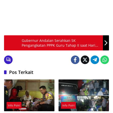
Gubernur Andalan Serahkan SK
Pengangkatan PPPK Guru Tahap II saat Hari
Bela Negara
Pos Terkait
Info Polri
Info Polri