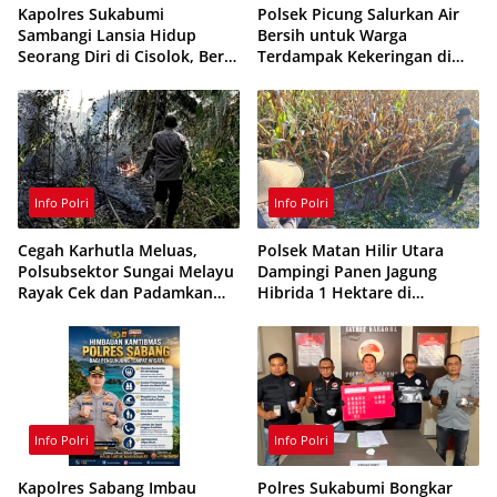
Kapolres Sukabumi
Polsek Picung Salurkan Air
Sambangi Lansia Hidup
Bersih untuk Warga
Seorang Diri di Cisolok, Beri
Terdampak Kekeringan di
Bantuan dan Layanan
Kadubera
Kesehatan
Info Polri
Info Polri
Cegah Karhutla Meluas,
Polsek Matan Hilir Utara
Polsubsektor Sungai Melayu
Dampingi Panen Jagung
Rayak Cek dan Padamkan
Hibrida 1 Hektare di
Titik Api di Ketapang
Ketapang
Info Polri
Info Polri
Kapolres Sabang Imbau
Polres Sukabumi Bongkar