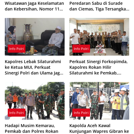
Wisatawan Jaga Keselamatan
Peredaran Sabu di Surade
dan Kebersihan, Nomor 110
dan Ciemas, Tiga Tersangka
Siaga 24 Jam
Ditangkap
Info Polri
Info Polri
Kapolres Lebak Silaturahmi
Perkuat Sinergi Forkopimda,
ke Ketua MUI, Perkuat
Kapolres Rokan Hilir
Sinergi Polri dan Ulama Jaga
Silaturahmi ke Pemkab,
Kamtibmas
Kodim 0321 dan Kejari
Info Polri
Info Polri
Hadapi Musim Kemarau,
Kapolda Aceh Kawal
Pemkab dan Polres Rokan
Kunjungan Wapres Gibran ke