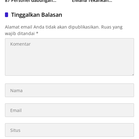
87 Personel Gabungan
Elviana Tekankan
Dikerahkan Padamkan Api
Kompetensi, Akhlak Mulia,
dan Profesionalisme Calon
Tinggalkan Balasan
Guru
Alamat email Anda tidak akan dipublikasikan.
Ruas yang
wajib ditandai
*