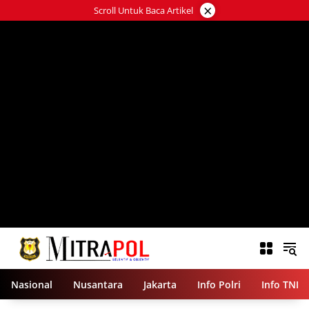
Langsung
×
Scroll Untuk Baca Artikel
ke
konten
Nasional
Nusantara
Jakarta
Info Polri
Info TNI