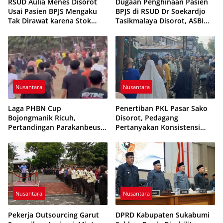
RSUD Aulia Menes Disorot
Dugaan Penghinaan Pasien
Usai Pasien BPJS Mengaku
BPJS di RSUD Dr Soekardjo
Tak Dirawat karena Stok
Tasikmalaya Disorot, ASBI
Obat Habis
Foundation Desak Evaluasi
Etika Pelayanan
Nusantara
Nusantara
Laga PHBN Cup
Penertiban PKL Pasar Sako
Bojongmanik Ricuh,
Disorot, Pedagang
Pertandingan Parakanbeusi
Pertanyakan Konsistensi
vs Feroci FC Sempat
Pengawasan dan Dugaan
Dihentikan
Pungutan
Nusantara
Nusantara
Pekerja Outsourcing Garut
DPRD Kabupaten Sukabumi