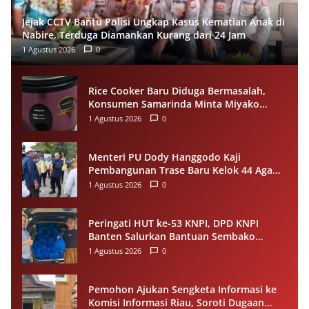
Jejak CCTV Bantu Polisi Ungkap Kasus Kematian Anak di
Nabire, Terduga Diamankan Kurang dari 24 Jam
1 Agustus 2026
0
Rice Cooker Baru Diduga Bermasalah,
Konsumen Samarinda Minta Miyako
Lakukan Evaluasi
1 Agustus 2026
0
Menteri PU Dody Hanggodo Kaji
Pembangunan Trase Baru Kelok 44 Agam
Usai Longsor, Utamakan Keselamatan
1 Agustus 2026
0
Pengguna Jalan
Peringati HUT ke-53 KNPI, DPD KNPI
Banten Salurkan Bantuan Sembako
Melalui Pemuda Berdampak
1 Agustus 2026
0
Pemohon Ajukan Sengketa Informasi ke
Komisi Informasi Riau, Soroti Dugaan