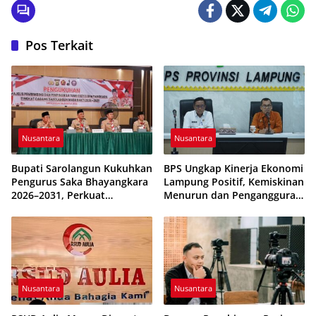
Pos Terkait
Nusantara
Nusantara
Bupati Sarolangun Kukuhkan
BPS Ungkap Kinerja Ekonomi
Pengurus Saka Bhayangkara
Lampung Positif, Kemiskinan
2026–2031, Perkuat
Menurun dan Pengangguran
Pembinaan Karakter
Terkendali
Generasi Muda
Nusantara
Nusantara