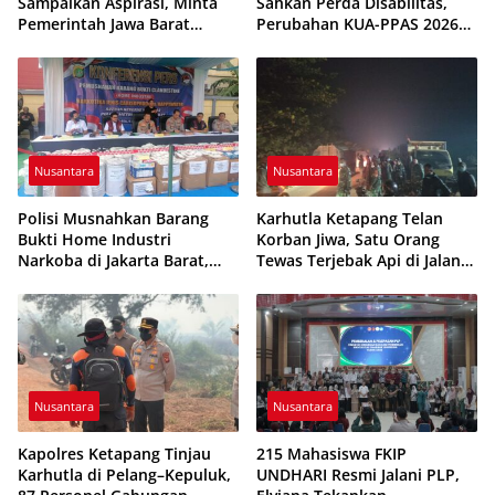
Sampaikan Aspirasi, Minta
Sahkan Perda Disabilitas,
Pemerintah Jawa Barat
Perubahan KUA-PPAS 2026
Evaluasi Sistem Kerja
Resmi Disepakati
Nusantara
Nusantara
Polisi Musnahkan Barang
Karhutla Ketapang Telan
Bukti Home Industri
Korban Jiwa, Satu Orang
Narkoba di Jakarta Barat,
Tewas Terjebak Api di Jalan
308 Ribu Pil Zenith Gagal
Pelang–Kepuluk
Beredar
Nusantara
Nusantara
Kapolres Ketapang Tinjau
215 Mahasiswa FKIP
Karhutla di Pelang–Kepuluk,
UNDHARI Resmi Jalani PLP,