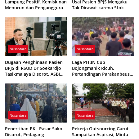
Lampung Positif, Kemiskinan
Usai Pasien BPJS Mengaku
Menurun dan Pengangguran
Tak Dirawat karena Stok
Terkendali
Obat Habis
Nusantara
Nusantara
Dugaan Penghinaan Pasien
Laga PHBN Cup
BPJS di RSUD Dr Soekardjo
Bojongmanik Ricuh,
Tasikmalaya Disorot, ASBI
Pertandingan Parakanbeusi
Foundation Desak Evaluasi
vs Feroci FC Sempat
Etika Pelayanan
Dihentikan
Nusantara
Nusantara
Penertiban PKL Pasar Sako
Pekerja Outsourcing Garut
Disorot, Pedagang
Sampaikan Aspirasi, Minta