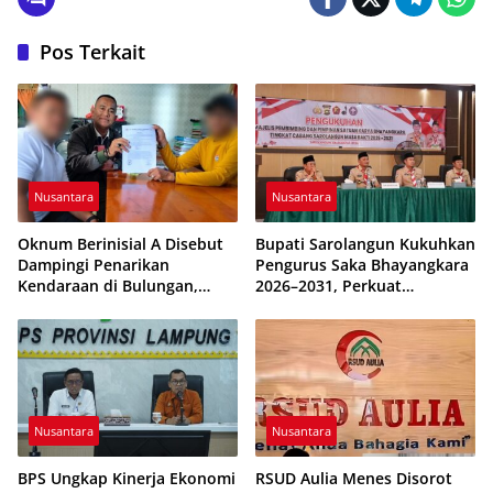
Pos Terkait
Nusantara
Nusantara
Oknum Berinisial A Disebut
Bupati Sarolangun Kukuhkan
Dampingi Penarikan
Pengurus Saka Bhayangkara
Kendaraan di Bulungan,
2026–2031, Perkuat
Dikabarkan Telah Diproses
Pembinaan Karakter
Generasi Muda
Nusantara
Nusantara
BPS Ungkap Kinerja Ekonomi
RSUD Aulia Menes Disorot