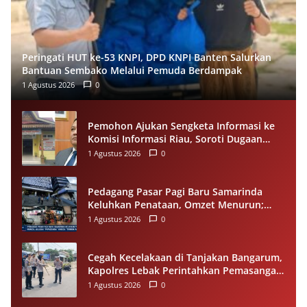
Peringati HUT ke-53 KNPI, DPD KNPI Banten Salurkan
Bantuan Sembako Melalui Pemuda Berdampak
1 Agustus 2026
0
Pemohon Ajukan Sengketa Informasi ke
Komisi Informasi Riau, Soroti Dugaan
Tidak Ditanggapinya Permohonan ke
1 Agustus 2026
0
PPID Pelalawan
Pedagang Pasar Pagi Baru Samarinda
Keluhkan Penataan, Omzet Menurun;
Minta Pemkot Evaluasi Distribusi Ruko
1 Agustus 2026
0
dan Akses Pengunjung
Cegah Kecelakaan di Tanjakan Bangarum,
Kapolres Lebak Perintahkan Pemasangan
Rambu Lalu Lintas
1 Agustus 2026
0