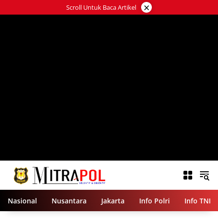
Langsung
×
Scroll Untuk Baca Artikel
ke
konten
Nasional
Nusantara
Jakarta
Info Polri
Info TNI