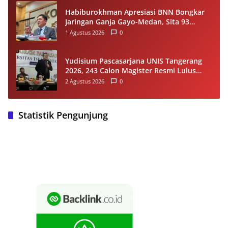
Habiburokhman Apresiasi BNN Bongkar
Jaringan Ganja Gayo-Medan, Sita 93
Kilogram di Sumut
1 Agustus 2026
0
Yudisium Pascasarjana UNIS Tangerang
2026, 243 Calon Magister Resmi Lulus
Siap Diwisuda Oktober
2 Agustus 2026
0
Statistik Pengunjung