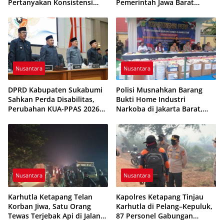
Pertanyakan Konsistensi
Pemerintah Jawa Barat
Pengawasan dan Dugaan
Evaluasi Sistem Kerja
Pungutan
Nusantara
Nusantara
DPRD Kabupaten Sukabumi
Polisi Musnahkan Barang
Sahkan Perda Disabilitas,
Bukti Home Industri
Perubahan KUA-PPAS 2026
Narkoba di Jakarta Barat,
Resmi Disepakati
308 Ribu Pil Zenith Gagal
Beredar
Nusantara
Nusantara
Karhutla Ketapang Telan
Kapolres Ketapang Tinjau
Korban Jiwa, Satu Orang
Karhutla di Pelang–Kepuluk,
Tewas Terjebak Api di Jalan
87 Personel Gabungan