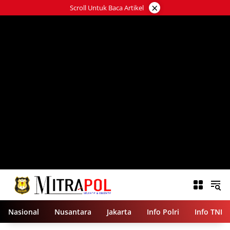
Langsung
×
Scroll Untuk Baca Artikel
ke
konten
Nasional
Nusantara
Jakarta
Info Polri
Info TNI