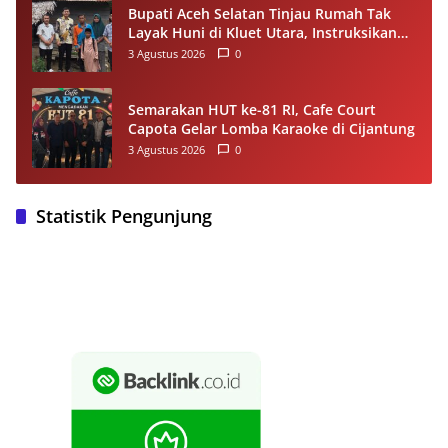
Bupati Aceh Selatan Tinjau Rumah Tak
Layak Huni di Kluet Utara, Instruksikan
Masuk Program Bantuan Rumah 2027
3 Agustus 2026
0
Semarakan HUT ke-81 RI, Cafe Court
Capota Gelar Lomba Karaoke di Cijantung
3 Agustus 2026
0
Statistik Pengunjung