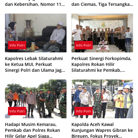
dan Kebersihan, Nomor 110
dan Ciemas, Tiga Tersangka
Siaga 24 Jam
Ditangkap
Info Polri
Info Polri
Kapolres Lebak Silaturahmi
Perkuat Sinergi Forkopimda,
ke Ketua MUI, Perkuat
Kapolres Rokan Hilir
Sinergi Polri dan Ulama Jaga
Silaturahmi ke Pemkab,
Kamtibmas
Kodim 0321 dan Kejari
Info Polri
Info Polri
Hadapi Musim Kemarau,
Kapolda Aceh Kawal
Pemkab dan Polres Rokan
Kunjungan Wapres Gibran ke
Hilir Gelar Apel Siaga
Bireuen, Fokus Proyek