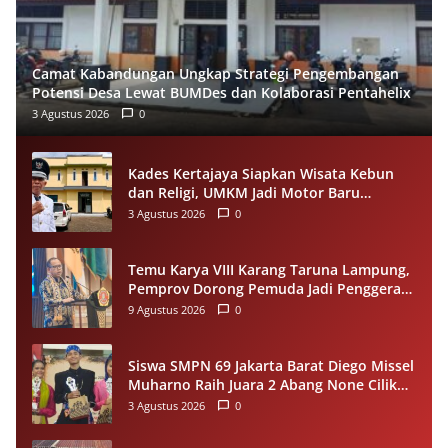
Camat Kabandungan Ungkap Strategi Pengembangan
Potensi Desa Lewat BUMDes dan Kolaborasi Pentahelix
3 Agustus 2026
0
Kades Kertajaya Siapkan Wisata Kebun
dan Religi, UMKM Jadi Motor Baru
Ekonomi Desa
3 Agustus 2026
0
Temu Karya VIII Karang Taruna Lampung,
Pemprov Dorong Pemuda Jadi Penggerak
Ekonomi Desa
9 Agustus 2026
0
Siswa SMPN 69 Jakarta Barat Diego Missel
Muharno Raih Juara 2 Abang None Cilik
dan Remaja Kencur 2026
3 Agustus 2026
0