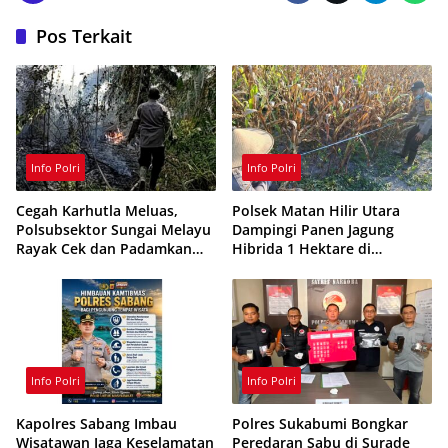
Pos Terkait
Info Polri
Info Polri
Cegah Karhutla Meluas,
Polsek Matan Hilir Utara
Polsubsektor Sungai Melayu
Dampingi Panen Jagung
Rayak Cek dan Padamkan
Hibrida 1 Hektare di
Titik Api di Ketapang
Ketapang
Info Polri
Info Polri
Kapolres Sabang Imbau
Polres Sukabumi Bongkar
Wisatawan Jaga Keselamatan
Peredaran Sabu di Surade