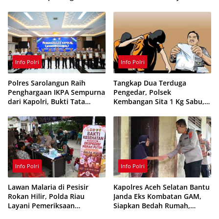
Karhutla 2026, Perkuat
Infrastruktur dan Pendidikan
Sinergi Cegah Kebakaran
Info Polri
Info Polri
Polres Sarolangun Raih
Tangkap Dua Terduga
Penghargaan IKPA Sempurna
Pengedar, Polsek
dari Kapolri, Bukti Tata
Kembangan Sita 1 Kg Sabu,
Kelola Anggaran
70 Vape Etomidate dan 75
Berintegritas
Ribu Butir Obat Keras
Info Polri
Info Polri
Lawan Malaria di Pesisir
Kapolres Aceh Selatan Bantu
Rokan Hilir, Polda Riau
Janda Eks Kombatan GAM,
Layani Pemeriksaan
Siapkan Bedah Rumah,
Kesehatan Gratis
Bantuan Gizi dan Modal