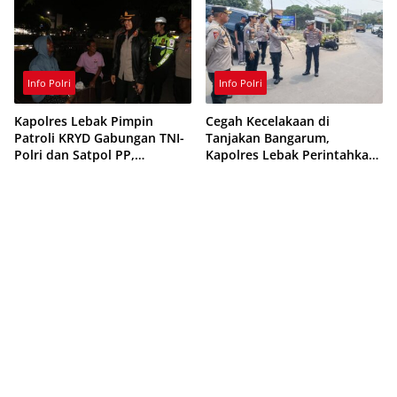
Info Polri
Info Polri
Kapolres Lebak Pimpin
Cegah Kecelakaan di
Patroli KRYD Gabungan TNI-
Tanjakan Bangarum,
Polri dan Satpol PP,
Kapolres Lebak Perintahkan
Antisipasi Curanmor hingga
Pemasangan Rambu Lalu
Balap Liar
Lintas