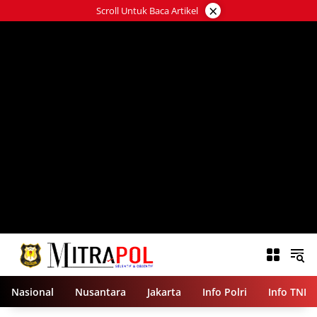
Langsung
×
Scroll Untuk Baca Artikel
ke
konten
Nasional
Nusantara
Jakarta
Info Polri
Info TNI