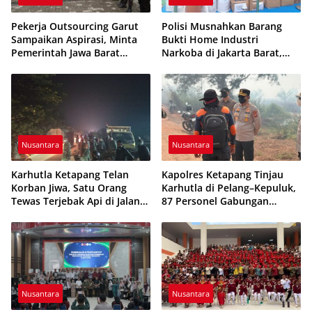
Pekerja Outsourcing Garut
Polisi Musnahkan Barang
Sampaikan Aspirasi, Minta
Bukti Home Industri
Pemerintah Jawa Barat
Narkoba di Jakarta Barat,
Evaluasi Sistem Kerja
308 Ribu Pil Zenith Gagal
Beredar
Nusantara
Nusantara
Karhutla Ketapang Telan
Kapolres Ketapang Tinjau
Korban Jiwa, Satu Orang
Karhutla di Pelang–Kepuluk,
Tewas Terjebak Api di Jalan
87 Personel Gabungan
Pelang–Kepuluk
Dikerahkan Padamkan Api
Nusantara
Nusantara