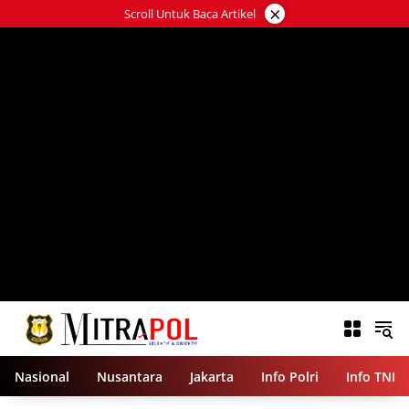
Langsung
×
Scroll Untuk Baca Artikel
ke
konten
Nasional
Nusantara
Jakarta
Info Polri
Info TNI