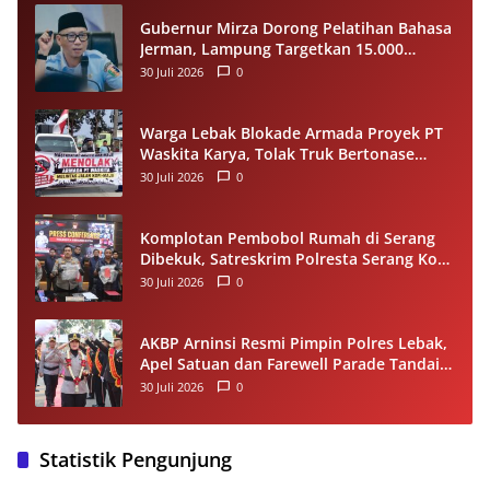
Gubernur Mirza Dorong Pelatihan Bahasa
Jerman, Lampung Targetkan 15.000
Pekerja Terampil ke Luar Negeri per
30 Juli 2026
0
Tahun
Warga Lebak Blokade Armada Proyek PT
Waskita Karya, Tolak Truk Bertonase
Besar Melintasi Jalan Kopi–Sangiang Maja
30 Juli 2026
0
Komplotan Pembobol Rumah di Serang
Dibekuk, Satreskrim Polresta Serang Kota
Tangkap 4 Pelaku dan Kejar Satu DPO
30 Juli 2026
0
AKBP Arninsi Resmi Pimpin Polres Lebak,
Apel Satuan dan Farewell Parade Tandai
Estafet Kepemimpinan
30 Juli 2026
0
Statistik Pengunjung