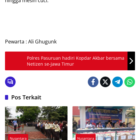
hingga mesin cuci.
Pewarta : Ali Ghugunk
Polres Pasuruan hadiri Kopdar Akbar bersama
Netizen se-Jawa Timur
Pos Terkait
Nusantara
Nusantara