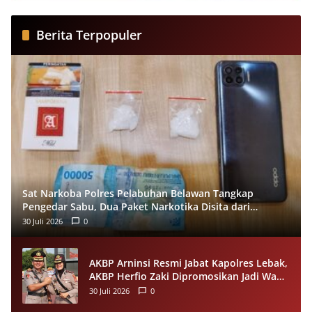
Berita Terpopuler
Sat Narkoba Polres Pelabuhan Belawan Tangkap
Pengedar Sabu, Dua Paket Narkotika Disita dari
Tersangka
30 Juli 2026
0
AKBP Arninsi Resmi Jabat Kapolres Lebak,
AKBP Herfio Zaki Dipromosikan Jadi Wadir
Reskrimsus Polda Banten
30 Juli 2026
0