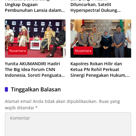
Ungkap Dugaan
Diluncurkan, Satelit
Pembunuhan Lansia dalam
Hyperspectral Dukung
48 Jam, Terduga Pelaku
Pembangunan Berbasis Data
Ditangkap Saat Hendak
Tanpa Gunakan APBD
Kabur
Nusantara
Nusantara
Yunita AKUMANDIRI Hadiri
Kapolres Rokan Hilir dan
The Big Idea Forum CNN
Ketua PN Rohil Perkuat
Indonesia, Soroti Penguatan
Sinergi Penegakan Hukum,
UMKM Perempuan untuk
Bahas Implementasi KUHAP
Ekonomi Nasional
Baru
Tinggalkan Balasan
Alamat email Anda tidak akan dipublikasikan.
Ruas yang
wajib ditandai
*