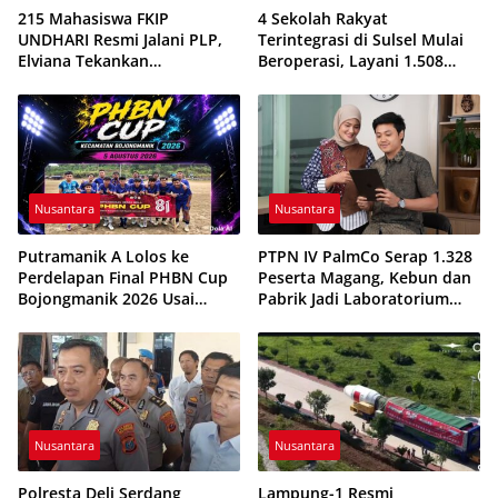
215 Mahasiswa FKIP
4 Sekolah Rakyat
UNDHARI Resmi Jalani PLP,
Terintegrasi di Sulsel Mulai
Elviana Tekankan
Beroperasi, Layani 1.508
Kompetensi, Akhlak Mulia,
Siswa Tahun Ajaran
dan Profesionalisme Calon
2026/2027
Guru
Nusantara
Nusantara
Putramanik A Lolos ke
PTPN IV PalmCo Serap 1.328
Perdelapan Final PHBN Cup
Peserta Magang, Kebun dan
Bojongmanik 2026 Usai
Pabrik Jadi Laboratorium
Tekuk Putra Rahayu 1-0
Kesiapan Kerja Generasi
Muda
Nusantara
Nusantara
Polresta Deli Serdang
Lampung-1 Resmi