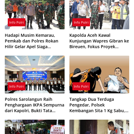
Info Polri
Info Polri
Hadapi Musim Kemarau,
Kapolda Aceh Kawal
Pemkab dan Polres Rokan
Kunjungan Wapres Gibran ke
Hilir Gelar Apel Siaga
Bireuen, Fokus Proyek
Karhutla 2026, Perkuat
Infrastruktur dan Pendidikan
Sinergi Cegah Kebakaran
Info Polri
Info Polri
Polres Sarolangun Raih
Tangkap Dua Terduga
Penghargaan IKPA Sempurna
Pengedar, Polsek
dari Kapolri, Bukti Tata
Kembangan Sita 1 Kg Sabu,
Kelola Anggaran
70 Vape Etomidate dan 75
Berintegritas
Ribu Butir Obat Keras