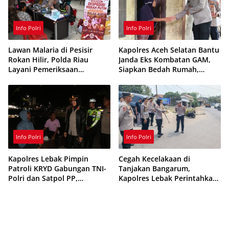
Info Polri
Info Polri
Lawan Malaria di Pesisir
Kapolres Aceh Selatan Bantu
Rokan Hilir, Polda Riau
Janda Eks Kombatan GAM,
Layani Pemeriksaan
Siapkan Bedah Rumah,
Kesehatan Gratis
Bantuan Gizi dan Modal
Usaha
Info Polri
Info Polri
Kapolres Lebak Pimpin
Cegah Kecelakaan di
Patroli KRYD Gabungan TNI-
Tanjakan Bangarum,
Polri dan Satpol PP,
Kapolres Lebak Perintahkan
Antisipasi Curanmor hingga
Pemasangan Rambu Lalu
Balap Liar
Lintas