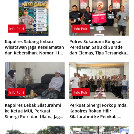
Info Polri
Info Polri
Kapolres Sabang Imbau
Polres Sukabumi Bongkar
Wisatawan Jaga Keselamatan
Peredaran Sabu di Surade
dan Kebersihan, Nomor 110
dan Ciemas, Tiga Tersangka
Siaga 24 Jam
Ditangkap
Info Polri
Info Polri
Kapolres Lebak Silaturahmi
Perkuat Sinergi Forkopimda,
ke Ketua MUI, Perkuat
Kapolres Rokan Hilir
Sinergi Polri dan Ulama Jaga
Silaturahmi ke Pemkab,
Kamtibmas
Kodim 0321 dan Kejari