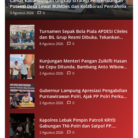
Camat Kabandungan Ungkap Strategi Pengembangan
Potensi Desa Lewat BUMDes dan Kolaborasi Pentahelix
3 Agustus 2026
0
Turnamen Sepak Bola Piala APDESI Cileles
dan BIL Grup Resmi Dibuka, Tekankan
Sportivitas
8 Agustus 2026
0
Kunjungan Menteri Pangan Zulkifli Hasan
ke Cepu Ditunda, Bambang Anto Wibowo
Tetap Salurkan Bantuan kepada Warga
2 Agustus 2026
0
Gubernur Lampung Apresiasi Pengabdian
Purnawirawan Polri, Ajak PP Polri Perkuat
Stabilitas dan Dukung Pembangunan
2 Agustus 2026
0
Daerah
Kapolres Lebak Pimpin Patroli KRYD
Gabungan TNI-Polri dan Satpol PP,
Antisipasi Curanmor hingga Balap Liar
2 Agustus 2026
0