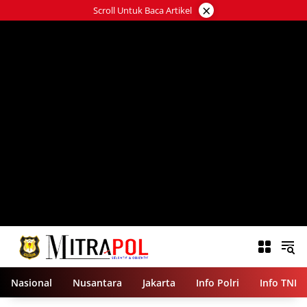
Langsung
×
Scroll Untuk Baca Artikel
ke
konten
Nasional
Nusantara
Jakarta
Info Polri
Info TNI