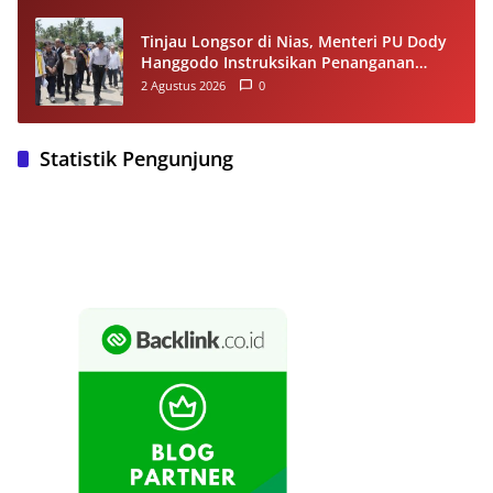
Tinjau Longsor di Nias, Menteri PU Dody
Hanggodo Instruksikan Penanganan
Komprehensif agar Kerusakan Tak
2 Agustus 2026
0
Berulang
Statistik Pengunjung