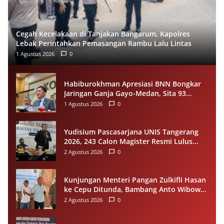
Cegah Kecelakaan di Tanjakan Bangarum, Kapolres
Lebak Perintahkan Pemasangan Rambu Lalu Lintas
1 Agustus 2026
0
Habiburokhman Apresiasi BNN Bongkar
Jaringan Ganja Gayo-Medan, Sita 93
Kilogram di Sumut
1 Agustus 2026
0
Yudisium Pascasarjana UNIS Tangerang
2026, 243 Calon Magister Resmi Lulus
Siap Diwisuda Oktober
2 Agustus 2026
0
Kunjungan Menteri Pangan Zulkifli Hasan
ke Cepu Ditunda, Bambang Anto Wibowo
Tetap Salurkan Bantuan kepada Warga
2 Agustus 2026
0