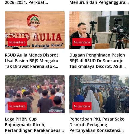
2026–2031, Perkuat
Menurun dan Pengangguran
Pembinaan Karakter
Terkendali
Generasi Muda
Nusantara
Nusantara
RSUD Aulia Menes Disorot
Dugaan Penghinaan Pasien
Usai Pasien BPJS Mengaku
BPJS di RSUD Dr Soekardjo
Tak Dirawat karena Stok
Tasikmalaya Disorot, ASBI
Obat Habis
Foundation Desak Evaluasi
Etika Pelayanan
Nusantara
Nusantara
Laga PHBN Cup
Penertiban PKL Pasar Sako
Bojongmanik Ricuh,
Disorot, Pedagang
Pertandingan Parakanbeusi
Pertanyakan Konsistensi