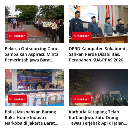
vs Feroci FC Sempat
Pengawasan dan Dugaan
Dihentikan
Pungutan
Nusantara
Nusantara
Pekerja Outsourcing Garut
DPRD Kabupaten Sukabumi
Sampaikan Aspirasi, Minta
Sahkan Perda Disabilitas,
Pemerintah Jawa Barat
Perubahan KUA-PPAS 2026
Evaluasi Sistem Kerja
Resmi Disepakati
Nusantara
Nusantara
Polisi Musnahkan Barang
Karhutla Ketapang Telan
Bukti Home Industri
Korban Jiwa, Satu Orang
Narkoba di Jakarta Barat,
Tewas Terjebak Api di Jalan
308 Ribu Pil Zenith Gagal
Pelang–Kepuluk