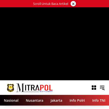
Langsung
×
Scroll Untuk Baca Artikel
ke
konten
Nasional
Nusantara
Jakarta
Info Polri
Info TNI