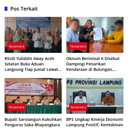
Pos Terkait
Nusantara
Nusantara
RSUD Yuliddin Away Aceh
Oknum Berinisial A Disebut
Selatan Buka Aduan
Dampingi Penarikan
Langsung Tiap Jumat Lewat
Kendaraan di Bulungan,
Program JUMALDI
Dikabarkan Telah Diproses
Nusantara
Nusantara
Bupati Sarolangun Kukuhkan
BPS Ungkap Kinerja Ekonomi
Pengurus Saka Bhayangkara
Lampung Positif, Kemiskinan