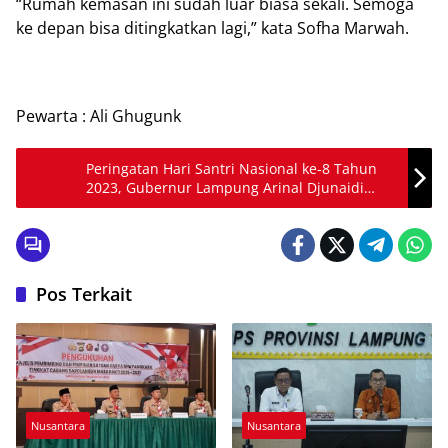
“Rumah kemasan ini sudah luar biasa sekali. Semoga
ke depan bisa ditingkatkan lagi,” kata Sofha Marwah.
Pewarta : Ali Ghugunk
Peringatan Hari Santri Nasional ke-8 Tahun
2023, Gubernur Lampung Arinal Djunaidi
Resmikan Pusat Studi Al-Qur’an
Pos Terkait
Nusantara
Nusantara