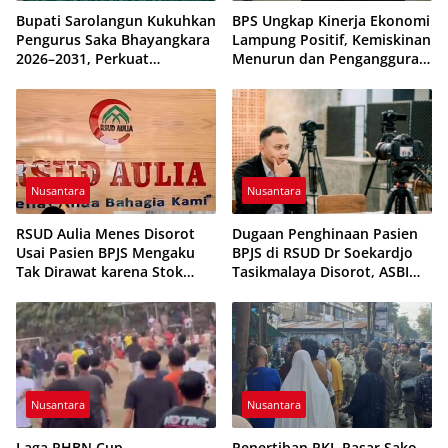
Bupati Sarolangun Kukuhkan
BPS Ungkap Kinerja Ekonomi
Pengurus Saka Bhayangkara
Lampung Positif, Kemiskinan
2026–2031, Perkuat
Menurun dan Pengangguran
Pembinaan Karakter
Terkendali
Generasi Muda
Nusantara
Nusantara
RSUD Aulia Menes Disorot
Dugaan Penghinaan Pasien
Usai Pasien BPJS Mengaku
BPJS di RSUD Dr Soekardjo
Tak Dirawat karena Stok
Tasikmalaya Disorot, ASBI
Obat Habis
Foundation Desak Evaluasi
Etika Pelayanan
Nusantara
Nusantara
Laga PHBN Cup
Penertiban PKL Pasar Sako