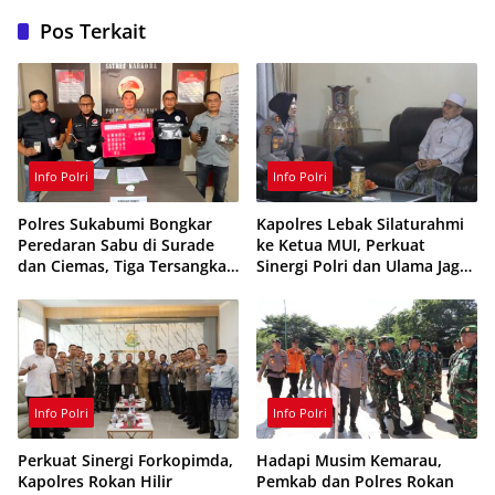
Pos Terkait
Info Polri
Info Polri
Polres Sukabumi Bongkar
Kapolres Lebak Silaturahmi
Peredaran Sabu di Surade
ke Ketua MUI, Perkuat
dan Ciemas, Tiga Tersangka
Sinergi Polri dan Ulama Jaga
Ditangkap
Kamtibmas
Info Polri
Info Polri
Perkuat Sinergi Forkopimda,
Hadapi Musim Kemarau,
Kapolres Rokan Hilir
Pemkab dan Polres Rokan