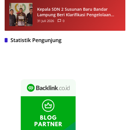
Kepala SDN 2 Susunan Baru Bandar
Lampung Beri Klarifikasi Pengelolaan
Dana BOS, Tegaskan Sesuai Juknis
31 Juli 2026
0
Statistik Pengunjung