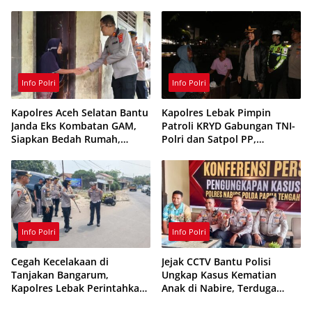
70 Vape Etomidate dan 75
Kesehatan Gratis
Ribu Butir Obat Keras
Info Polri
Info Polri
Kapolres Aceh Selatan Bantu
Kapolres Lebak Pimpin
Janda Eks Kombatan GAM,
Patroli KRYD Gabungan TNI-
Siapkan Bedah Rumah,
Polri dan Satpol PP,
Bantuan Gizi dan Modal
Antisipasi Curanmor hingga
Usaha
Balap Liar
Info Polri
Info Polri
Cegah Kecelakaan di
Jejak CCTV Bantu Polisi
Tanjakan Bangarum,
Ungkap Kasus Kematian
Kapolres Lebak Perintahkan
Anak di Nabire, Terduga
Pemasangan Rambu Lalu
Diamankan Kurang dari 24