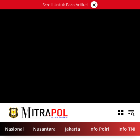
Langsung
×
Scroll Untuk Baca Artikel
ke
konten
Nasional
Nusantara
Jakarta
Info Polri
Info TNI