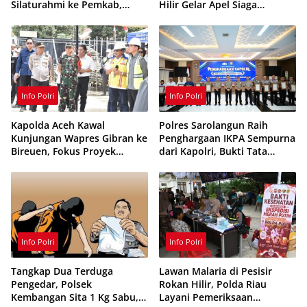
Silaturahmi ke Pemkab,
Hilir Gelar Apel Siaga
Kodim 0321 dan Kejari
Karhutla 2026, Perkuat
Sinergi Cegah Kebakaran
Info Polri
Info Polri
Kapolda Aceh Kawal
Polres Sarolangun Raih
Kunjungan Wapres Gibran ke
Penghargaan IKPA Sempurna
Bireuen, Fokus Proyek
dari Kapolri, Bukti Tata
Infrastruktur dan Pendidikan
Kelola Anggaran
Berintegritas
Info Polri
Info Polri
Tangkap Dua Terduga
Lawan Malaria di Pesisir
Pengedar, Polsek
Rokan Hilir, Polda Riau
Kembangan Sita 1 Kg Sabu,
Layani Pemeriksaan