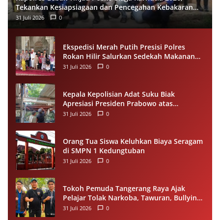
Tekankan Kesiapsiagaan dan Pencegahan Kebakaran
Hutan
31 Juli 2026
0
Ekspedisi Merah Putih Presisi Polres
Rokan Hilir Salurkan Sedekah Makanan
untuk Anak Yatim di Panipahan
31 Juli 2026
0
Kepala Kepolisian Adat Suku Biak
Apresiasi Presiden Prabowo atas
Renovasi Rumah Singgah Pasar Boswesen
31 Juli 2026
0
Sorong
Orang Tua Siswa Keluhkan Biaya Seragam
di SMPN 1 Kedungtuban
31 Juli 2026
0
Tokoh Pemuda Tangerang Raya Ajak
Pelajar Tolak Narkoba, Tawuran, Bullying
dan Miras
31 Juli 2026
0