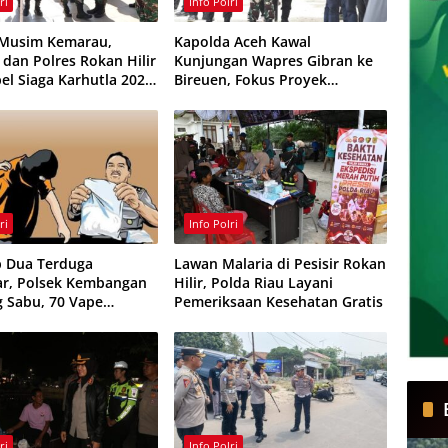
ri
Info Polri
 Musim Kemarau,
Kapolda Aceh Kawal
dan Polres Rokan Hilir
Kunjungan Wapres Gibran ke
el Siaga Karhutla 2026,
Bireuen, Fokus Proyek
 Sinergi Cegah
Infrastruktur dan Pendidikan
ran
ri
Info Polri
 Dua Terduga
Lawan Malaria di Pesisir Rokan
r, Polsek Kembangan
Hilir, Polda Riau Layani
g Sabu, 70 Vape
Pemeriksaan Kesehatan Gratis
te dan 75 Ribu Butir
ras
ri
Info Polri