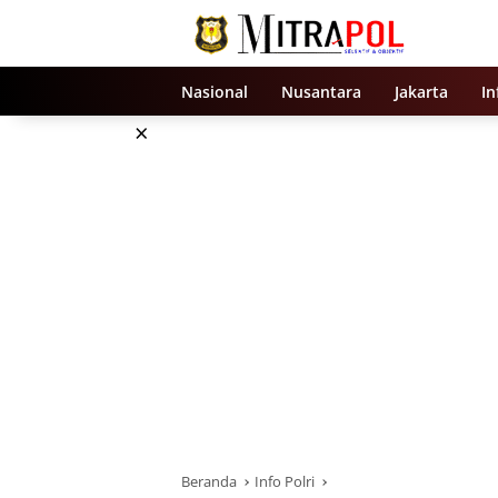
Langsung
ke
konten
Nasional
Nusantara
Jakarta
In
×
Beranda
Info Polri