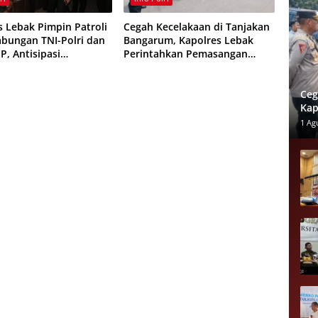
s Lebak Pimpin Patroli
Cegah Kecelakaan di Tanjakan
bungan TNI-Polri dan
Bangarum, Kapolres Lebak
P, Antisipasi
Perintahkan Pemasangan
r hingga Balap Liar
Rambu Lalu Lintas
Ceg
Kap
Ram
1 Ag