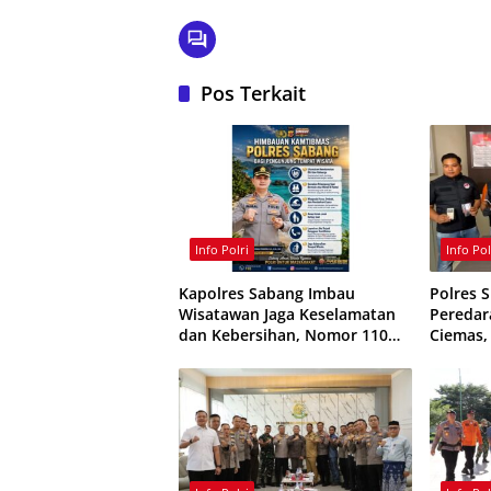
Pos Terkait
Info Polri
Info Pol
Kapolres Sabang Imbau
Polres 
Wisatawan Jaga Keselamatan
Peredar
dan Kebersihan, Nomor 110
Ciemas,
Siaga 24 Jam
Ditangk