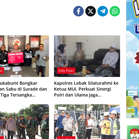
ri
Info Polri
Sukabumi Bongkar
Kapolres Lebak Silaturahmi ke
an Sabu di Surade dan
Ketua MUI, Perkuat Sinergi
 Tiga Tersangka
Polri dan Ulama Jaga
ap
Kamtibmas