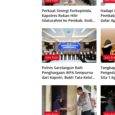
Info Polri
Info Pol
Perkuat Sinergi Forkopimda,
Hadapi
Kapolres Rokan Hilir
Pemkab 
Silaturahmi ke Pemkab, Kodim
Gelar Ap
0321 dan Kejari
Perkuat
Kebaka
Info Polri
Info Pol
Polres Sarolangun Raih
Tangkap
Penghargaan IKPA Sempurna
Pengeda
dari Kapolri, Bukti Tata Kelola
Sita 1 K
Anggaran Berintegritas
Etomida
Obat Ke
Info Polri
Info Pol