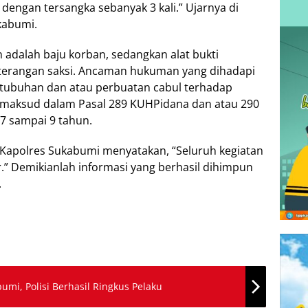
engan tersangka sebanyak 3 kali.” Ujarnya di
kabumi.
 adalah baju korban, sedangkan alat bukti
eterangan saksi. Ancaman hukuman yang dihadapi
etubuhan dan atau perbuatan cabul terhadap
dimaksud dalam Pasal 289 KUHPidana dan atau 290
 sampai 9 tahun.
 Kapolres Sukabumi menyatakan, “Seluruh kegiatan
” Demikianlah informasi yang berhasil dihimpun
.
umi, Polisi Berhasil Ringkus Pelaku